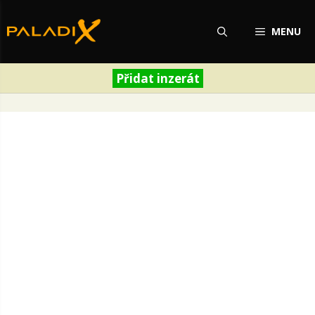
Přeskočit
na
MENU
obsah
Přidat inzerát