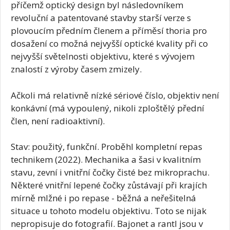
příčemž optický design byl následovníkem
revoluční a patentované stavby starší verze s
plovoucím předním členem a příměsí thoria pro
dosažení co možná nejvyšší optické kvality při co
nejvyšší světelnosti objektivu, které s vývojem
znalostí z výroby časem zmizely.
Ačkoli má relativně nízké sériové číslo, objektiv není
konkávní (má vypoulený, nikoli zploštělý přední
člen, není radioaktivní).
Stav: použitý, funkční. Proběhl kompletní repas
technikem (2022). Mechanika a šasi v kvalitním
stavu, zevní i vnitřní čočky čisté bez mikroprachu.
Některé vnitřní lepené čočky zůstávají při krajích
mírně mlžné i po repase - běžná a neřešitelná
situace u tohoto modelu objektivu. Toto se nijak
nepropisuje do fotografií. Bajonet a rantl jsou v