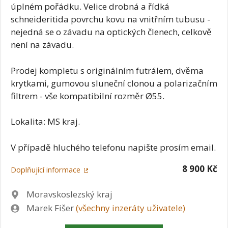
úplném pořádku. Velice drobná a řídká
schneideritida povrchu kovu na vnitřním tubusu -
nejedná se o závadu na optických členech, celkově
není na závadu.
Prodej kompletu s originálním futrálem, dvěma
krytkami, gumovou sluneční clonou a polarizačním
filtrem - vše kompatibilní rozměr Ø55.
Lokalita: MS kraj.
V případě hluchého telefonu napište prosím email.
8 900 Kč
Doplňující informace
Lokalita
Moravskoslezský kraj
Zadavatel
Marek Fišer
(všechny inzeráty uživatele)