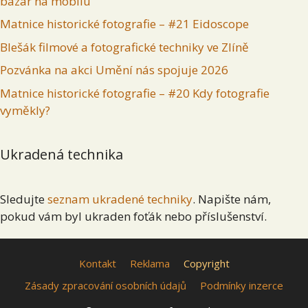
bazar na mobilu
Matnice historické fotografie – #21 Eidoscope
Blešák filmové a fotografické techniky ve Zlíně
Pozvánka na akci Umění nás spojuje 2026
Matnice historické fotografie – #20 Kdy fotografie
vyměkly?
Ukradená technika
Sledujte
seznam ukradené techniky
. Napište nám,
pokud vám byl ukraden foťák nebo příslušenství.
Kontakt
Reklama
Copyright
Zásady zpracování osobních údajů
Podmínky inzerce