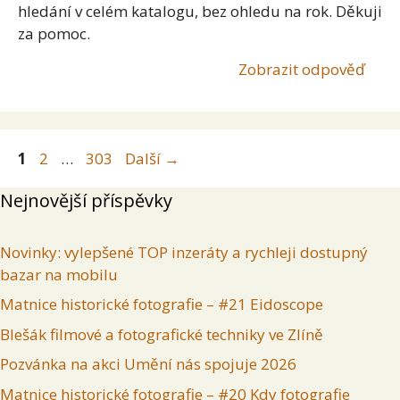
hledání v celém katalogu, bez ohledu na rok. Děkuji
za pomoc.
Zobrazit odpověď
Stránka
Stránka
Stránka
1
2
…
303
Další
→
Nejnovější příspěvky
Novinky: vylepšené TOP inzeráty a rychleji dostupný
bazar na mobilu
Matnice historické fotografie – #21 Eidoscope
Blešák filmové a fotografické techniky ve Zlíně
Pozvánka na akci Umění nás spojuje 2026
Matnice historické fotografie – #20 Kdy fotografie