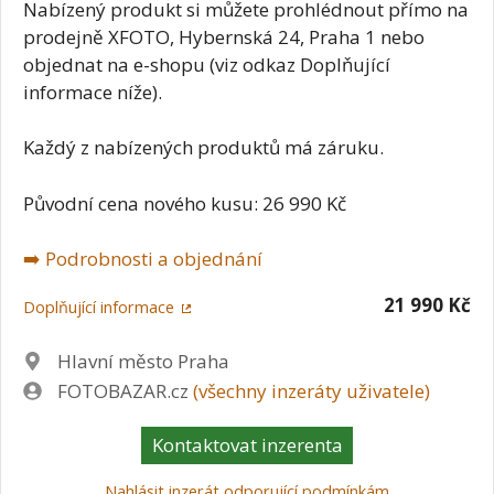
Nabízený produkt si můžete prohlédnout přímo na
prodejně XFOTO, Hybernská 24, Praha 1 nebo
objednat na e-shopu (viz odkaz Doplňující
informace níže).
Každý z nabízených produktů má záruku.
Původní cena nového kusu: 26 990 Kč
➡️ Podrobnosti a objednání
21 990 Kč
Doplňující informace
Lokalita
Hlavní město Praha
Zadavatel
FOTOBAZAR.cz
(všechny inzeráty uživatele)
Kontaktovat inzerenta
Nahlásit inzerát odporující podmínkám