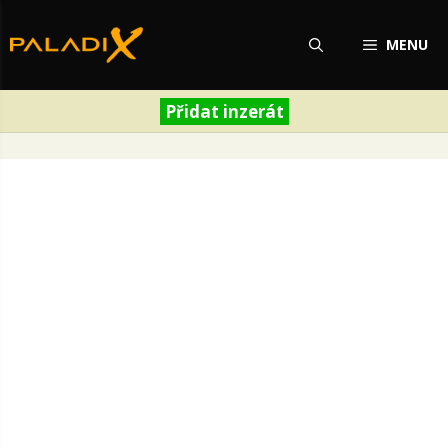
Přeskočit
na
MENU
obsah
Přidat inzerát