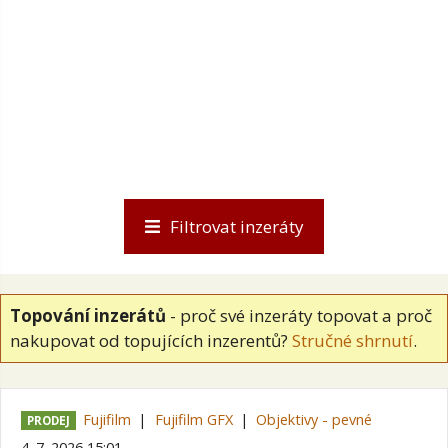
Filtrovat inzeráty
Topování inzerátů
- proč své inzeráty topovat a proč
nakupovat od topujících inzerentů?
Stručné shrnutí
.
Fujifilm
Fujifilm GFX
Objektivy - pevné
PRODEJ
4. 7. 2026 15:01