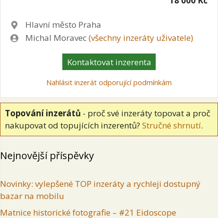
18 000 Kč
Lokalita
Hlavní město Praha
Zadavatel
Michal Moravec
(všechny inzeráty uživatele)
Kontaktovat inzerenta
Nahlásit inzerát odporující podmínkám
Topování inzerátů
- proč své inzeráty topovat a proč
nakupovat od topujících inzerentů?
Stručné shrnutí
.
Nejnovější příspěvky
Novinky: vylepšené TOP inzeráty a rychleji dostupný
bazar na mobilu
Matnice historické fotografie – #21 Eidoscope