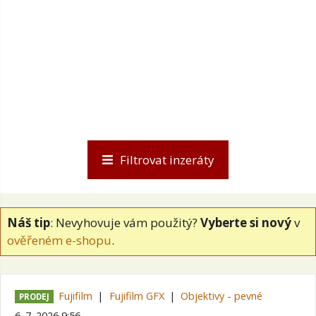
Filtrovat inzeráty
Náš tip
: Nevyhovuje vám použitý?
Vyberte si nový
v
ověřeném e-shopu
.
Fujifilm
Fujifilm GFX
Objektivy - pevné
PRODEJ
6. 7. 2026 9:56