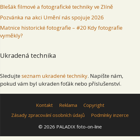
Blešák filmové a fotografické techniky ve Zlíně
Pozvánka na akci Umění nás spojuje 2026
Matnice historické fotografie – #20 Kdy fotografie
vyměkly?
Ukradená technika
Sledujte
seznam ukradené techniky
. Napište nám,
pokud vám byl ukraden foťák nebo příslušenství.
Kontakt
Reklama
Copyright
Zásady zpracování osobních údajů
Podmínky inzerce
© 2026 PALADIX foto-on-line