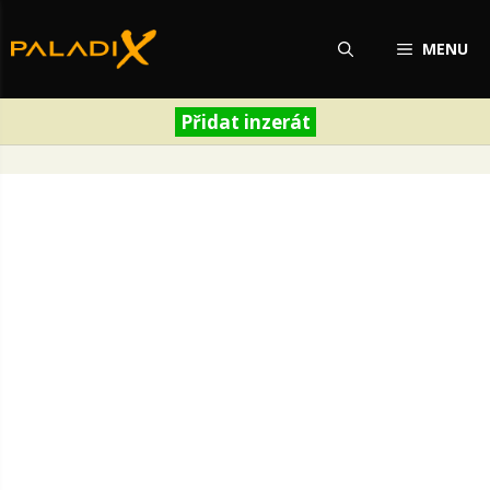
Přeskočit
na
MENU
obsah
Přidat inzerát