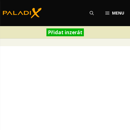
Přeskočit
na
MENU
obsah
Přidat inzerát