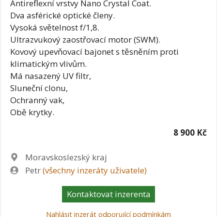
Antireflexní vrstvy Nano Crystal Coat.
Dva asférické optické členy.
Vysoká světelnost f/1,8.
Ultrazvukový zaostřovací motor (SWM).
Kovový upevňovací bajonet s těsněním proti
klimatickým vlivům.
Má nasazený UV filtr,
Sluneční clonu,
Ochranný vak,
Obě krytky.
8 900 Kč
Lokalita
Moravskoslezský kraj
Zadavatel
Petr
(všechny inzeráty uživatele)
Kontaktovat inzerenta
Nahlásit inzerát odporující podmínkám