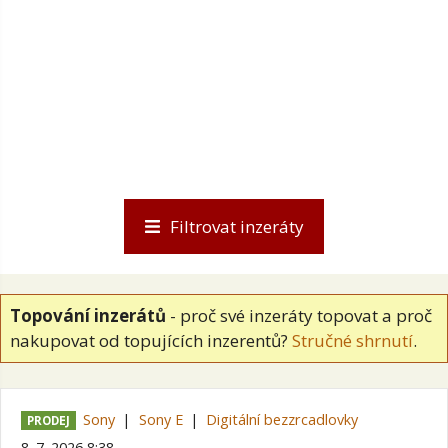
Filtrovat inzeráty
Topování inzerátů
- proč své inzeráty topovat a proč
nakupovat od topujících inzerentů?
Stručné shrnutí
.
Sony
Sony E
Digitální bezzrcadlovky
PRODEJ
8. 7. 2026 8:38