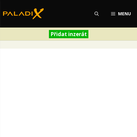
Přeskočit
na
MENU
obsah
Přidat inzerát