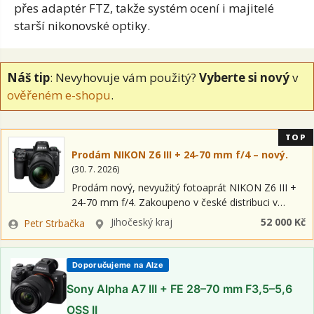
přes adaptér FTZ, takže systém ocení i majitelé
starší nikonovské optiky.
Náš tip
: Nevyhovuje vám použitý?
Vyberte si nový
v
ověřeném e-shopu
.
TOP
Prodám NIKON Z6 III + 24-70 mm f/4 – nový.
(
30. 7. 2026
)
Prodám nový, nevyužitý fotoaprát NIKON Z6 III +
24-70 mm f/4. Zakoupeno v české distribuci v
prosinci 2025. K fotoaparátu je možné prodat za
Zadavatel
Lokalita
Jihočeský kraj
52 000 Kč
Petr Strbačka
výhodnou cenu dohodou: Paměťová…
Doporučujeme na Alze
Sony Alpha A7 III + FE 28–70 mm F3,5–5,6
OSS II