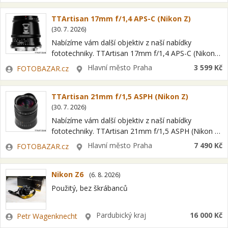
TTArtisan 17mm f/1,4 APS-C (Nikon Z)
(
30. 7. 2026
)
Nabízíme vám další objektiv z naší nabídky
fototechniky. TTArtisan 17mm f/1,4 APS-C (Nikon
Z) Jedná se o položku OPEN BOX = nový kus s
Zadavatel
Lokalita
Hlavní město Praha
3 599 Kč
FOTOBAZAR.cz
plnou zárukou a možností…
TTArtisan 21mm f/1,5 ASPH (Nikon Z)
(
30. 7. 2026
)
Nabízíme vám další objektiv z naší nabídky
fototechniky. TTArtisan 21mm f/1,5 ASPH (Nikon Z)
Jedná se o položku OPEN BOX = nový kus s plnou
Zadavatel
Lokalita
Hlavní město Praha
7 490 Kč
FOTOBAZAR.cz
zárukou a možností…
Nikon Z6
(
6. 8. 2026
)
Použitý, bez škrábanců
Zadavatel
Lokalita
Pardubický kraj
16 000 Kč
Petr Wagenknecht