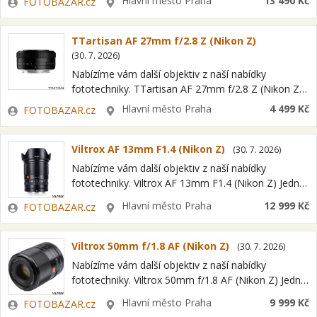
Hlavní město Praha
13 490 Kč
FOTOBAZAR.cz
zárukou a možností…
TTartisan AF 27mm f/2.8 Z (Nikon Z)
(
30. 7. 2026
)
Nabízíme vám další objektiv z naší nabídky
fototechniky. TTartisan AF 27mm f/2.8 Z (Nikon Z)
Jedná se o položku OPEN BOX = nový kus s plnou
Zadavatel
Lokalita
Hlavní město Praha
4 499 Kč
FOTOBAZAR.cz
zárukou a…
Viltrox AF 13mm F1.4 (Nikon Z)
(
30. 7. 2026
)
Nabízíme vám další objektiv z naší nabídky
fototechniky. Viltrox AF 13mm F1.4 (Nikon Z) Jedná
se o položku OPEN BOX = nový kus s plnou
Zadavatel
Lokalita
Hlavní město Praha
12 999 Kč
FOTOBAZAR.cz
zárukou a možností…
Viltrox 50mm f/1.8 AF (Nikon Z)
(
30. 7. 2026
)
Nabízíme vám další objektiv z naší nabídky
fototechniky. Viltrox 50mm f/1.8 AF (Nikon Z) Jedná
se o položku OPEN BOX = nový kus s plnou
Zadavatel
Lokalita
Hlavní město Praha
9 999 Kč
FOTOBAZAR.cz
zárukou a možností…