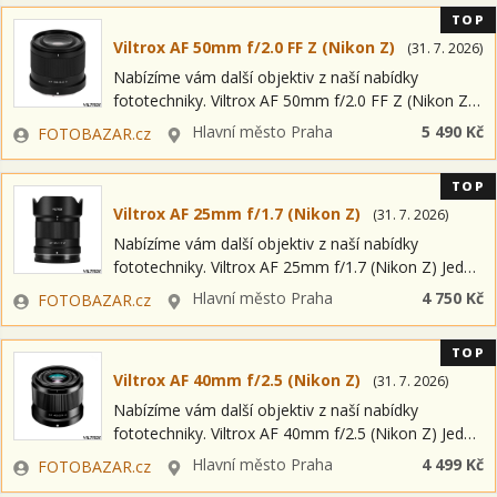
TOP
Viltrox AF 50mm f/2.0 FF Z (Nikon Z)
(
31. 7. 2026
)
Nabízíme vám další objektiv z naší nabídky
fototechniky. Viltrox AF 50mm f/2.0 FF Z (Nikon Z)
Jedná se o položku OPEN BOX = nový kus s plnou
Zadavatel
Lokalita
Hlavní město Praha
5 490 Kč
FOTOBAZAR.cz
zárukou…
TOP
Viltrox AF 25mm f/1.7 (Nikon Z)
(
31. 7. 2026
)
Nabízíme vám další objektiv z naší nabídky
fototechniky. Viltrox AF 25mm f/1.7 (Nikon Z) Jedná
se o položku OPEN BOX = nový kus s plnou
Zadavatel
Lokalita
Hlavní město Praha
4 750 Kč
FOTOBAZAR.cz
zárukou a možností…
TOP
Viltrox AF 40mm f/2.5 (Nikon Z)
(
31. 7. 2026
)
Nabízíme vám další objektiv z naší nabídky
fototechniky. Viltrox AF 40mm f/2.5 (Nikon Z) Jedná
se o položku OPEN BOX = nový kus s plnou
Zadavatel
Lokalita
Hlavní město Praha
4 499 Kč
FOTOBAZAR.cz
zárukou a možností…