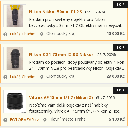
TOP
Nikon Nikkor 50mm f1.2 S
(
28. 7. 2026
)
Prodám profi světelný objektiv pro Nikon
bezzrcadlovky 50mm f/1,2 Objektiv mám nevyužitý
(používám převážně 35mm a 85mm f1,2)
Zadavatel
Lokalita
Olomoucký kraj
40 000 Kč
Lukáš Chadim
Nafoceno maximálně 500fotek. Včetně krabice a
komplet příslušenství, stav jako…
TOP
Nikon Z 24-70 mm f2.8 S Nikkor
(
28. 7. 2026
)
Prodám do poslední doby používaný objektiv Nikon
24 - 70mm f/2,8 pro bezrcadlovky Nikon. Objektiv
je plně funkční. Důvod prodeje je přechod na SII.
Zadavatel
Lokalita
Olomoucký kraj
23 000 Kč
Lukáš Chadim
Jednou mi spadl z…
TOP
Viltrox AF 15mm f/1.7 (Nikon Z)
(
31. 7. 2026
)
Nabízíme vám další objektiv z naší nabídky
fototechniky. Viltrox AF 15mm f/1.7 (Nikon Z) Jedná
se o položku OPEN BOX = nový kus s plnou
Zadavatel
Lokalita
Hlavní město Praha
6 199 Kč
FOTOBAZAR.cz
zárukou a možností…