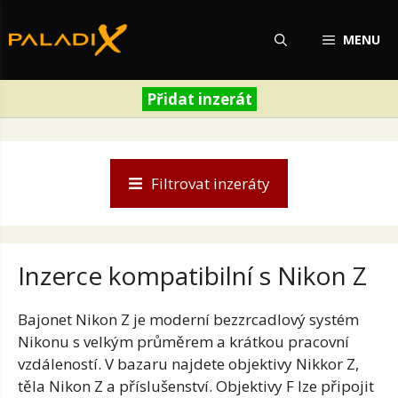
Přeskočit
na
MENU
obsah
Přidat inzerát
Filtrovat inzeráty
Inzerce kompatibilní s Nikon Z
Bajonet Nikon Z je moderní bezzrcadlový systém
Nikonu s velkým průměrem a krátkou pracovní
vzdáleností. V bazaru najdete objektivy Nikkor Z,
těla Nikon Z a příslušenství. Objektivy F lze připojit