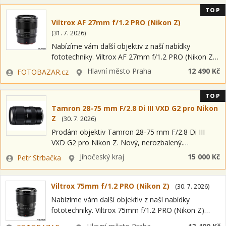
TOP
Viltrox AF 27mm f/1.2 PRO (Nikon Z)
(
31. 7. 2026
)
Nabízíme vám další objektiv z naší nabídky
fototechniky. Viltrox AF 27mm f/1.2 PRO (Nikon Z)
Jedná se o položku OPEN BOX = nový kus s plnou
Zadavatel
Lokalita
Hlavní město Praha
12 490 Kč
FOTOBAZAR.cz
zárukou a…
TOP
Tamron 28-75 mm F/2.8 Di III VXD G2 pro Nikon
Z
(
30. 7. 2026
)
Prodám objektiv Tamron 28-75 mm F/2.8 Di III
VXD G2 pro Nikon Z. Nový, nerozbalený.
Zakoupeno v české distribuci v prosinci 2025. Petr
Zadavatel
Lokalita
Jihočeský kraj
15 000 Kč
Petr Strbačka
Strbačka strbacka@fototrade.cz tel.: 602 271…
Viltrox 75mm f/1.2 PRO (Nikon Z)
(
30. 7. 2026
)
Nabízíme vám další objektiv z naší nabídky
fototechniky. Viltrox 75mm f/1.2 PRO (Nikon Z)
Jedná se o položku OPEN BOX = nový kus s plnou
Zadavatel
Lokalita