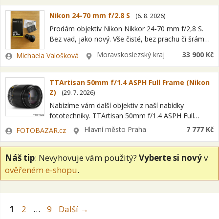
Nikon 24-70 mm f/2.8 S
(
6. 8. 2026
)
Prodám objektiv Nikon Nikkor 24-70 mm f/2,8 S.
Bez vad, jako nový. Vše čisté, bez prachu či šrámů.
Kompletní balení. Nasazen Haida filtr, prodávám
Zadavatel
Lokalita
Moravskoslezský kraj
33 900 Kč
Michaela Valošková
bez něj, ale můžu…
TTArtisan 50mm f/1.4 ASPH Full Frame (Nikon
Z)
(
29. 7. 2026
)
Nabízíme vám další objektiv z naší nabídky
fototechniky. TTArtisan 50mm f/1.4 ASPH Full
Frame (Nikon Z) Jedná se o položku OPEN BOX =
Zadavatel
Lokalita
Hlavní město Praha
7 777 Kč
FOTOBAZAR.cz
nový kus s plnou zárukou…
Náš tip
: Nevyhovuje vám použitý?
Vyberte si nový
v
ověřeném e-shopu
.
Stránka
Stránka
Stránka
1
2
…
9
Další
→