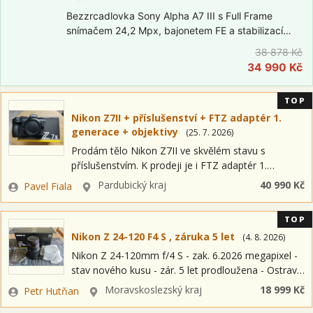
Bezzrcadlovka Sony Alpha A7 III s Full Frame
snímačem 24,2 Mpx, bajonetem FE a stabilizací
obrazu na snímači (IBIS). Elektronický hledáček
38 878 Kč
2,36 Mpx, výklopný dotykový displej, video ve 4K.
34 990 Kč
V setu s objektivem FE 28–70mm…
TOP
Nikon Z7II + příslušenství + FTZ adaptér 1.
generace + objektivy
(
25. 7. 2026
)
Prodám tělo Nikon Z7II ve skvělém stavu s
příslušenstvím. K prodeji je i FTZ adaptér 1.
generace a objektivy. 1) Nikon Z7 II + příslušenství
Zadavatel
Lokalita
Pardubický kraj
40 990 Kč
Pavel Fiala
Stav: Jako nový.…
TOP
Nikon Z 24-120 F4 S , záruka 5 let
(
4. 8. 2026
)
Nikon Z 24-120mm f/4 S - zak. 6.2026 megapixel -
stav nového kusu - zár. 5 let prodloužena - Ostrava
- Brno předám - neb českou poštou -…
Zadavatel
Lokalita
Moravskoslezský kraj
18 999 Kč
Petr Hutňan