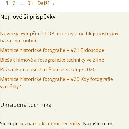
Stránka
Stránka
Stránka
1
2
…
31
Další
→
Nejnovější příspěvky
Novinky: vylepšené TOP inzeráty a rychleji dostupný
bazar na mobilu
Matnice historické fotografie – #21 Eidoscope
Blešák filmové a fotografické techniky ve Zlíně
Pozvánka na akci Umění nás spojuje 2026
Matnice historické fotografie – #20 Kdy fotografie
vyměkly?
Ukradená technika
Sledujte
seznam ukradené techniky
. Napište nám,