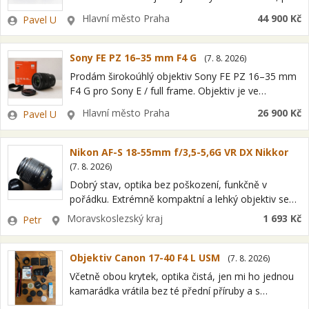
funkční, optika čistá. Pouze vyzkoušený. Kompletní
Zadavatel
Lokalita
Hlavní město Praha
44 900 Kč
Pavel U
originální balení včetně krabice, pouzdra,…
Sony FE PZ 16–35 mm F4 G
(
7. 8. 2026
)
Prodám širokoúhlý objektiv Sony FE PZ 16–35 mm
F4 G pro Sony E / full frame. Objektiv je ve
výborném stavu, bez známek používání, plně
Zadavatel
Lokalita
Hlavní město Praha
26 900 Kč
Pavel U
funkční, optika čistá.…
Nikon AF-S 18-55mm f/3,5-5,6G VR DX Nikkor
(
7. 8. 2026
)
Dobrý stav, optika bez poškození, funkčně v
pořádku. Extrémně kompaktní a lehký objektiv se
zoomem, vybavený vysoce kvalitní optikou.
Zadavatel
Lokalita
Moravskoslezský kraj
1 693 Kč
Petr
Exkluzivní ultrazvukový zaostřovací motor Nikon
(SWM) pro rychlé, přesné…
Objektiv Canon 17-40 F4 L USM
(
7. 8. 2026
)
Včetně obou krytek, optika čistá, jen mi ho jednou
kamarádka vrátila bez té přední příruby a s
naštíplým okrajem (zavadila foťákem), tu přírubu