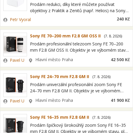
Prodám redukci, díky které můžete používat
objektivy z Praktik a Zenitů (např. Helios) na Sony
NEX NEX-3 | NEX-C3 | NEX-F3 | NEX-3N | NEX-5 |
Zadavatel
240 Kč
Petr Vyoral
NEX-5N |…
Sony FE 70–200 mm F2.8 GM OSS II
(
7. 8. 2026
)
Prodám profesionální telezoom Sony FE 70–200
mm F2.8 GM OSS II. Objektiv je ve výborném stavu,
plně funkční, optika čistá. Kompletní originální balení
Zadavatel
Lokalita
Hlavní město Praha
42 500 Kč
Pavel U
včetně krabice, pouzdra, sluneční clony…
Sony FE 24–70 mm F2.8 GM II
(
7. 8. 2026
)
Prodám univerzální profesionální zoom Sony FE
24–70 mm F2.8 GM II. Objektiv je ve výborném
stavu, plně funkční, optika čistá. Pouze vyzkoušený.
Zadavatel
Lokalita
Hlavní město Praha
41 900 Kč
Pavel U
Kompletní originální balení včetně krabice, pouzdra,
…
Sony FE 16–35 mm F2.8 GM II
(
7. 8. 2026
)
Prodám špičkový širokoúhlý zoom Sony FE 16–35
mm F2.8 GM II. Objektiv je ve výborném stavu, plně