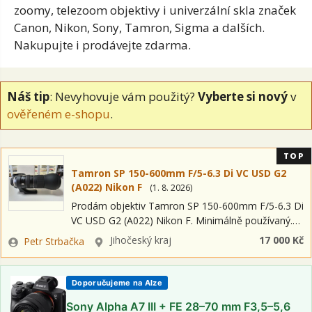
zoomy, telezoom objektivy i univerzální skla značek
Canon, Nikon, Sony, Tamron, Sigma a dalších.
Nakupujte i prodávejte zdarma.
Náš tip
: Nevyhovuje vám použitý?
Vyberte si nový
v
ověřeném e-shopu
.
TOP
Tamron SP 150-600mm F/5-6.3 Di VC USD G2
(A022) Nikon F
(
1. 8. 2026
)
Prodám objektiv Tamron SP 150-600mm F/5-6.3 Di
VC USD G2 (A022) Nikon F. Minimálně používaný.
Upřednostňuji osobní předání a vyzkoušení při
Zadavatel
Lokalita
Jihočeský kraj
17 000 Kč
Petr Strbačka
předání.
Doporučujeme na Alze
Sony Alpha A7 III + FE 28–70 mm F3,5–5,6