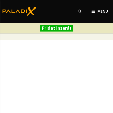
Přeskočit
na
MENU
obsah
Přidat inzerát