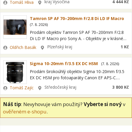
Zadavatel
Lokalita
kraj Vysočina
4 444 Kč
Tomáš Hliva
pořád má, ale už mi…
Tamron SP AF 70–200mm F/2.8 Di LD IF Macro
(
7. 8. 2026
)
Prodám objektiv Tamron SP AF 70–200mm F/2.8
Di LD IF Macro pro Sony A. - Objektiv je v krásném
stavu, zachovalý a plně funkční. - AF funguje tak…
Zadavatel
Lokalita
Plzeňský kraj
1 Kč
Oldřich Basák
Sigma 10-20mm f/3.5 EX DC HSM
(
7. 8. 2026
)
Prodám širokoúhlý objektiv Sigma 10-20mm f/3.5
EX DC HSM pro fotoaparáty Canon EF APS-C.
Objektiv je ve stavu jako nový, minimálně
Zadavatel
Lokalita
Středočeský kraj
3 800 Kč
Tomáš Zajíc
používaný, optika naprosto čistá, bez škrábanců,
plně…
Náš tip
: Nevyhovuje vám použitý?
Vyberte si nový
v
ověřeném e-shopu
.