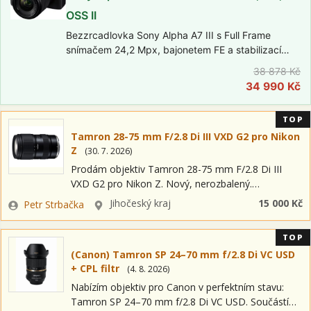
OSS II
Bezzrcadlovka Sony Alpha A7 III s Full Frame
snímačem 24,2 Mpx, bajonetem FE a stabilizací
obrazu na snímači (IBIS). Elektronický hledáček
38 878 Kč
2,36 Mpx, výklopný dotykový displej, video ve 4K.
34 990 Kč
V setu s objektivem FE 28–70mm…
TOP
Tamron 28-75 mm F/2.8 Di III VXD G2 pro Nikon
Z
(
30. 7. 2026
)
Prodám objektiv Tamron 28-75 mm F/2.8 Di III
VXD G2 pro Nikon Z. Nový, nerozbalený.
Zakoupeno v české distribuci v prosinci 2025. Petr
Zadavatel
Lokalita
Jihočeský kraj
15 000 Kč
Petr Strbačka
Strbačka strbacka@fototrade.cz tel.: 602 271…
TOP
(Canon) Tamron SP 24–70 mm f/2.8 Di VC USD
+ CPL filtr
(
4. 8. 2026
)
Nabízím objektiv pro Canon v perfektním stavu:
Tamron SP 24–70 mm f/2.8 Di VC USD. Součástí