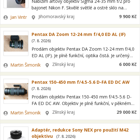
Nabízím artový objektiv Sigma 24-35 mm f/2 pro
bajonet Nikon F. Skvělé světlé a ostré sklo na
reportáž, portréty a krajinu, jsou to reálně tři pevná
Zadavatel
Lokalita
Jihomoravský kraj
9 900 Kč
Jan Vintr
ohniska v…
Pentax DA Zoom 12-24 mm f/4,0 ED AL (IF)
(
7. 8. 2026
)
Prodám objektiv Pentax DA Zoom 12-24 mm f/4,0
ED AL (IF). Je plně funkční, optika čistá. Je určený
pro APS-C snímače, ale i dobře funguje na K-1 od…
Zadavatel
Lokalita
Zlínský kraj
6 000 Kč
Martin Šimoník
Pentax 150-450 mm f/4.5-5.6 D-FA ED DC AW
(
7. 8. 2026
)
Prodám objektiv Pentax 150-450 mm f/4.5-5.6 D-
FA ED DC AW. Objektiv je plně funkční, v pěkném
stavu, optika čistá. K dispozici je komplet.balení
Zadavatel
Lokalita
Zlínský kraj
29 000 Kč
Martin Šimoník
vč.pouzdra. Předání po domluvě(Vsetín a…
Adaptér, redukce Sony NEX pro použití M42
objektivu
(
7. 8. 2026
)