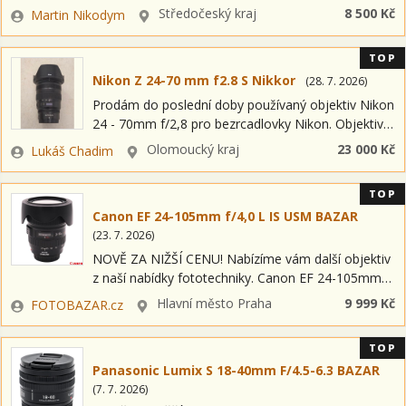
objektivu je sluneční clona a značkový CPL filtr
Zadavatel
Lokalita
Středočeský kraj
8 500 Kč
Martin Nikodym
Hoya. Lokalita: Praha -…
TOP
Nikon Z 24-70 mm f2.8 S Nikkor
(
28. 7. 2026
)
Prodám do poslední doby používaný objektiv Nikon
24 - 70mm f/2,8 pro bezrcadlovky Nikon. Objektiv
je plně funkční. Důvod prodeje je přechod na SII.
Zadavatel
Lokalita
Olomoucký kraj
23 000 Kč
Lukáš Chadim
Jednou mi spadl z…
TOP
Canon EF 24-105mm f/4,0 L IS USM BAZAR
(
23. 7. 2026
)
NOVĚ ZA NIŽŠÍ CENU! Nabízíme vám další objektiv
z naší nabídky fototechniky. Canon EF 24-105mm
f/4,0 L IS USM BAZAR Jedná se o bazarovou
Zadavatel
Lokalita
Hlavní město Praha
9 999 Kč
FOTOBAZAR.cz
položku. Nabízený produkt si…
TOP
Panasonic Lumix S 18-40mm F/4.5-6.3 BAZAR
(
7. 7. 2026
)