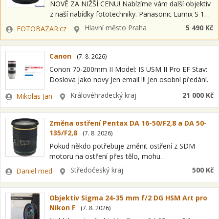
NOVĚ ZA NIŽŠÍ CENU! Nabízíme vám další objektiv
z naší nabídky fototechniky. Panasonic Lumix S 18-
40mm F/4.5-6.3 BAZAR Jedná se o položku OPEN
Zadavatel
Lokalita
Hlavní město Praha
5 490 Kč
FOTOBAZAR.cz
BOX = nový kus s…
Canon
(
7. 8. 2026
)
Conon 70-200mm II Model: IS USM II Pro EF Stav:
Doslova jako novy Jen email !!! Jen osobní předání.
Zadavatel
Lokalita
Královéhradecký kraj
21 000 Kč
Mikolas Jan
Změna ostření Pentax DA 16-50/F2,8 a DA 50-
135/F2,8
(
7. 8. 2026
)
Pokud někdo potřebuje změnit ostření z SDM
motoru na ostření přes tělo, mohu
přeprogramovat. U mého změna provedena a ostří
Zadavatel
Lokalita
Středočeský kraj
500 Kč
Daniel med
100%ně. Cena 500Kč
Objektiv Sigma 24-35 mm f/2 DG HSM Art pro
Nikon F
(
7. 8. 2026
)