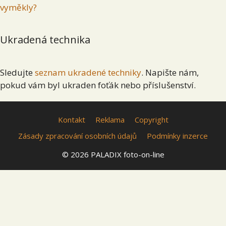
vyměkly?
Ukradená technika
Sledujte
seznam ukradené techniky
. Napište nám,
pokud vám byl ukraden foťák nebo příslušenství.
Kontakt
Reklama
Copyright
Zásady zpracování osobních údajů
Podmínky inzerce
© 2026 PALADIX foto-on-line