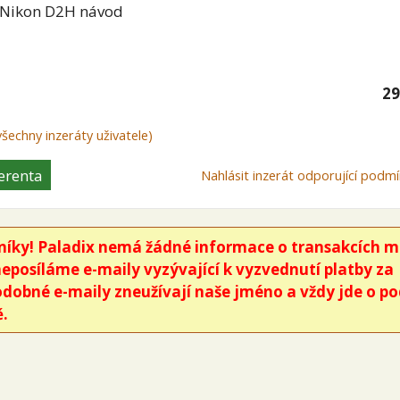
 Nikon D2H návod
29
všechny inzeráty uživatele)
erenta
Nahlásit inzerát odporující pod
íky! Paladix nemá žádné informace o transakcích m
neposíláme e-maily vyzývající k vyzvednutí platby za
odobné e-maily zneužívají naše jméno a vždy jde o p
.