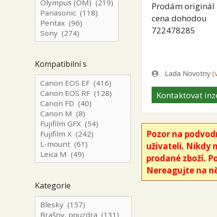
Prodám originál
cena dohodou
722478285
Kompatibilní s
Zadavatel
Lada Novotny
(
Kontaktovat inz
Pozor na podvodn
uživateli. Nikdy 
prodané zboží. P
Nereagujte na ně
Kategorie