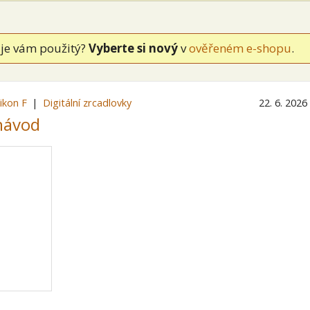
je vám použitý?
Vyberte si nový
v
ověřeném e-shopu
.
ikon F
Digitální zrcadlovky
22. 6. 2026
návod