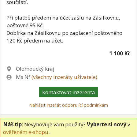
součástí.
Při platbě předem na účet zašlu na Zásilkovnu,
poštovné 95 Kč.
Dobírka na Zásilkovnu po zaplacení poštovného
120 Kč předem na účet.
1 100 Kč
Lokalita
Olomoucký kraj
Zadavatel
Ms Nf
(všechny inzeráty uživatele)
Kontaktovat inzerenta
Nahlásit inzerát odporující podmínkám
Náš tip
: Nevyhovuje vám použitý?
Vyberte si nový
v
ověřeném e-shopu
.