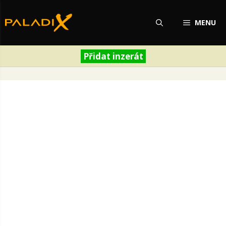
Přeskočit
na
MENU
obsah
Přidat inzerát