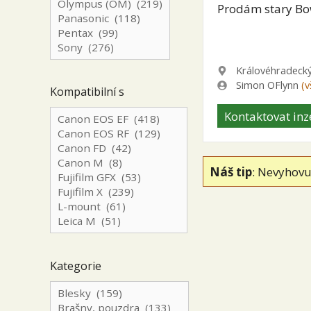
Prodám stary Bow
Lokalita
Královéhradecký
Zadavatel
Simon OFlynn
(v
Kompatibilní s
Kontaktovat inz
Náš tip
: Nevyhovu
Kategorie