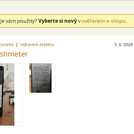
je vám použitý?
Vyberte si nový
v
ověřeném e-shopu
.
ostatní
Vybavení ateliéru
5. 6. 2026
shmeter