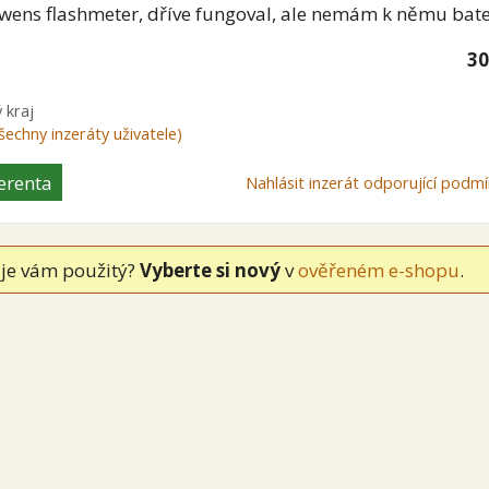
ens flashmeter, dříve fungoval, ale nemám k němu bater
30
 kraj
šechny inzeráty uživatele)
erenta
Nahlásit inzerát odporující pod
je vám použitý?
Vyberte si nový
v
ověřeném e-shopu
.