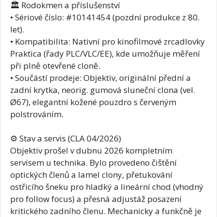
🏛️ Rodokmen a příslušenství
• Sériové číslo: #10141454 (pozdní produkce z 80.
let).
• Kompatibilita: Nativní pro kinofilmové zrcadlovky
Praktica (řady PLC/VLC/EE), kde umožňuje měření
při plně otevřené cloně.
• Součástí prodeje: Objektiv, originální přední a
zadní krytka, neorig. gumová sluneční clona (vel.
Ø67), elegantní kožené pouzdro s červeným
polstrováním.
⚙️ Stav a servis (CLA 04/2026)
Objektiv prošel v dubnu 2026 kompletním
servisem u technika. Bylo provedeno čištění
optických členů a lamel clony, přetukování
ostřicího šneku pro hladký a lineární chod (vhodný
pro follow focus) a přesná adjustáž posazení
kritického zadního členu. Mechanicky a funkčně je