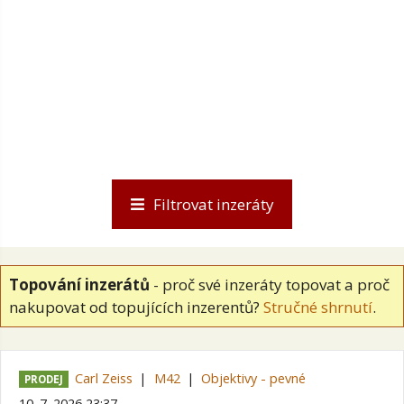
Filtrovat inzeráty
Topování inzerátů
- proč své inzeráty topovat a proč
nakupovat od topujících inzerentů?
Stručné shrnutí
.
Carl Zeiss
M42
Objektivy - pevné
PRODEJ
10. 7. 2026 23:37