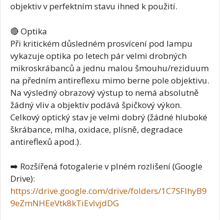
objektiv v perfektním stavu ihned k použití.
🔴 Optika
Při kritickém důsledném prosvícení pod lampu
vykazuje optika po letech pár velmi drobných
mikroskrábanců a jednu malou šmouhu/reziduum
na předním antireflexu mimo berne pole objektivu.
Na výsledný obrazový výstup to nemá absolutně
žádný vliv a objektiv podává špičkový výkon.
Celkový optický stav je velmi dobrý (žádné hluboké
škrábance, mlha, oxidace, plísně, degradace
antireflexů apod.).
➡️ Rozšířená fotogalerie v plném rozlišení (Google
Drive):
https://drive.google.com/drive/folders/1C7SFlhyB9
9eZmNHEeVtk8kTiEvlvjdDG