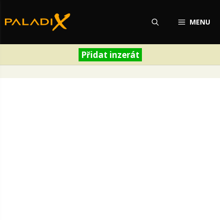
Přeskočit
na
MENU
obsah
Přidat inzerát