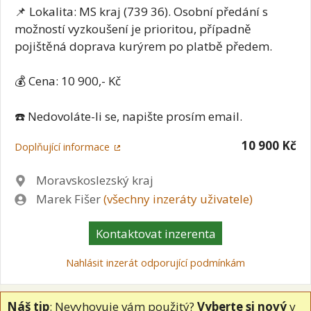
📌 Lokalita: MS kraj (739 36). Osobní předání s
možností vyzkoušení je prioritou, případně
pojištěná doprava kurýrem po platbě předem.
💰 Cena: 10 900,- Kč
☎️ Nedovoláte-li se, napište prosím email.
10 900 Kč
Doplňující informace
Lokalita
Moravskoslezský kraj
Zadavatel
Marek Fišer
(všechny inzeráty uživatele)
Kontaktovat inzerenta
Nahlásit inzerát odporující podmínkám
Náš tip
: Nevyhovuje vám použitý?
Vyberte si nový
v