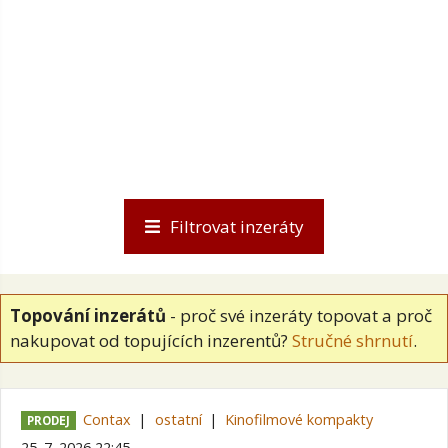
Filtrovat inzeráty
Topování inzerátů
- proč své inzeráty topovat a proč
nakupovat od topujících inzerentů?
Stručné shrnutí
.
Contax
ostatní
Kinofilmové kompakty
PRODEJ
25. 7. 2026 22:45