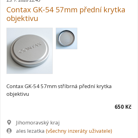
Contax GK-54 57mm přední krytka
objektivu
Contax GK-54 57mm stříbrná přední krytka
objektivu
650 Kč
Lokalita
Jihomoravský kraj
Zadavatel
ales lezatka
(všechny inzeráty uživatele)