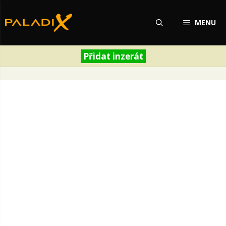
Přeskočit
na
MENU
obsah
Přidat inzerát