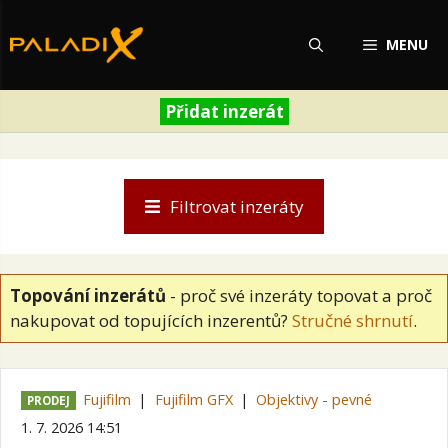
Přeskočit
na
MENU
obsah
Přidat inzerát
Filtrovat inzeráty
Topování inzerátů
- proč své inzeráty topovat a proč
nakupovat od topujících inzerentů?
Stručné shrnutí
.
Fujifilm
Fujifilm GFX
Objektivy - pevné
PRODEJ
1. 7. 2026 14:51