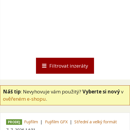
Filtrovat inzeráty
Náš tip
: Nevyhovuje vám použitý?
Vyberte si nový
v
ověřeném e-shopu
.
Fujifilm
Fujifilm GFX
Střední a velký formát
PRODEJ
7. 7. 2026 14:31