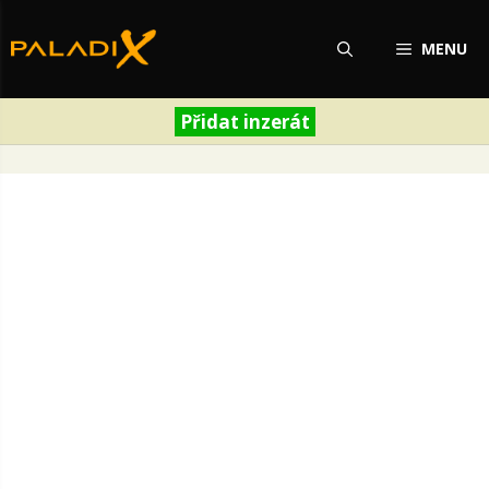
Přeskočit
na
MENU
obsah
Přidat inzerát