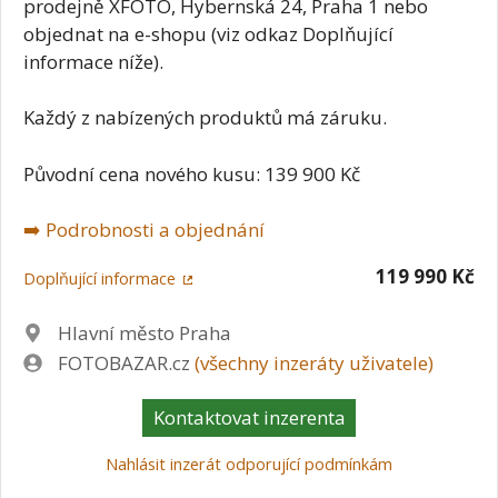
prodejně XFOTO, Hybernská 24, Praha 1 nebo
objednat na e-shopu (viz odkaz Doplňující
informace níže).
Každý z nabízených produktů má záruku.
Původní cena nového kusu: 139 900 Kč
➡️ Podrobnosti a objednání
119 990 Kč
Doplňující informace
Lokalita
Hlavní město Praha
Zadavatel
FOTOBAZAR.cz
(všechny inzeráty uživatele)
Kontaktovat inzerenta
Nahlásit inzerát odporující podmínkám