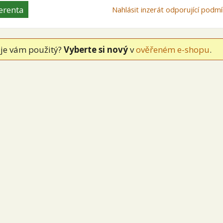
erenta
Nahlásit inzerát odporující pod
je vám použitý?
Vyberte si nový
v
ověřeném e-shopu
.