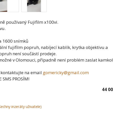
ě používaný Fujifilm x100vi.
vu.
ca 1600 snímků
nální fujifilm popruh, nabíjecí kablík, krytka objektivu a
popruh není součástí prodeje.
možné v Olomouci, případně není problém zaslat kamkol
 kontaktujte na email
gomericky@gmail.com
E SMS PROSÍM!
44 00
šechny inzeráty uživatele)