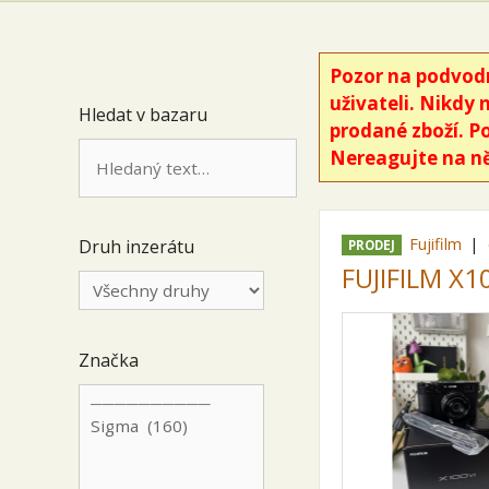
Pozor na podvodn
uživateli. Nikdy 
Hledat v bazaru
prodané zboží. P
Nereagujte na ně
Fujifilm
Druh inzerátu
PRODEJ
FUJIFILM X1
Značka