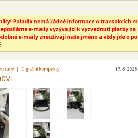
íky! Paladix nemá žádné informace o transakcích m
neposíláme e-maily vyzývající k vyzvednutí platby za
odobné e-maily zneužívají naše jméno a vždy jde o p
.
ostatní
Digitální kompakty
17. 6. 2026
00VI