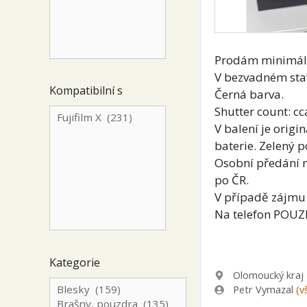
Prodám minimáln
V bezvadném sta
Kompatibilní s
Černá barva.
Shutter count: c
V balení je origi
baterie. Zelený 
Osobní předání 
po ČR.
V případě zájmu
Na telefon POUZ
Kategorie
Lokalita
Olomoucký kraj
Zadavatel
Petr Vymazal
(v