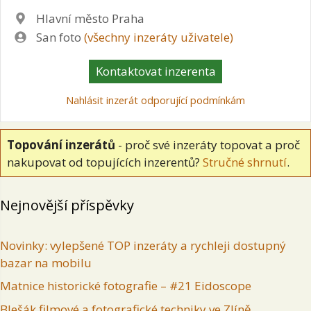
Lokalita
Hlavní město Praha
Zadavatel
San foto
(všechny inzeráty uživatele)
Kontaktovat inzerenta
Nahlásit inzerát odporující podmínkám
Topování inzerátů
- proč své inzeráty topovat a proč
nakupovat od topujících inzerentů?
Stručné shrnutí
.
Nejnovější příspěvky
Novinky: vylepšené TOP inzeráty a rychleji dostupný
bazar na mobilu
Matnice historické fotografie – #21 Eidoscope
Blešák filmové a fotografické techniky ve Zlíně