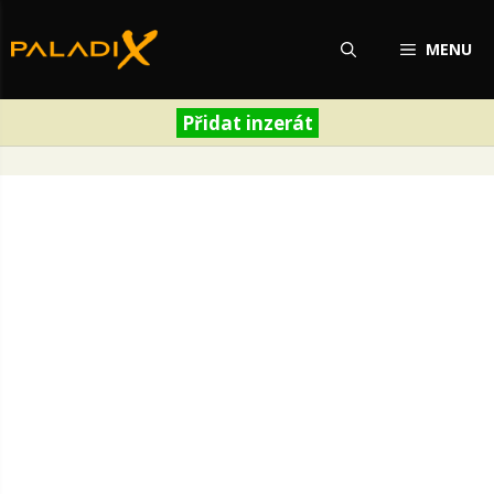
Přeskočit
na
MENU
obsah
Přidat inzerát