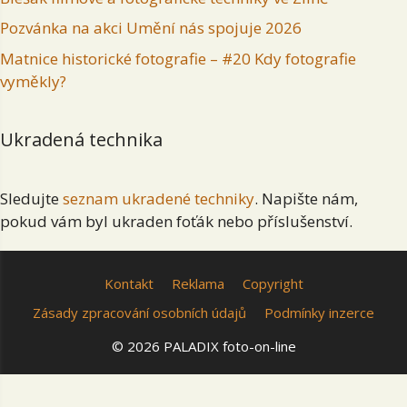
Pozvánka na akci Umění nás spojuje 2026
Matnice historické fotografie – #20 Kdy fotografie
vyměkly?
Ukradená technika
Sledujte
seznam ukradené techniky
. Napište nám,
pokud vám byl ukraden foťák nebo příslušenství.
Kontakt
Reklama
Copyright
Zásady zpracování osobních údajů
Podmínky inzerce
© 2026 PALADIX foto-on-line