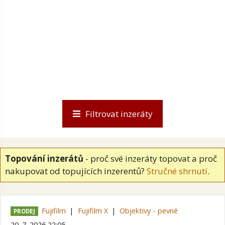
Filtrovat inzeráty
Topování inzerátů
- proč své inzeráty topovat a proč
nakupovat od topujících inzerentů?
Stručné shrnutí
.
Fujifilm
Fujifilm X
Objektivy - pevné
PRODEJ
20. 7. 2026 22:05