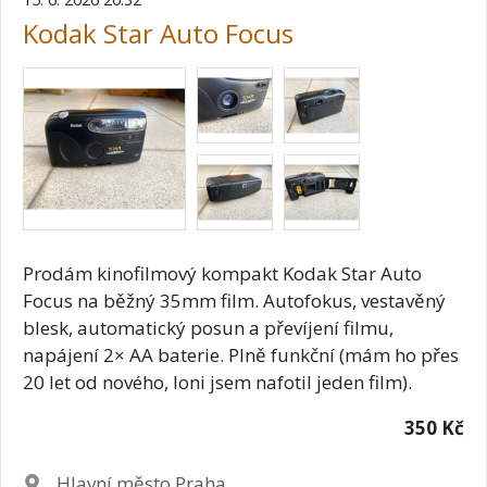
Kodak Star Auto Focus
Prodám kinofilmový kompakt Kodak Star Auto
Focus na běžný 35mm film. Autofokus, vestavěný
blesk, automatický posun a převíjení filmu,
napájení 2× AA baterie. Plně funkční (mám ho přes
20 let od nového, loni jsem nafotil jeden film).
350 Kč
Lokalita
Hlavní město Praha