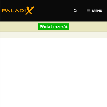
Přeskočit
na
MENU
obsah
Přidat inzerát