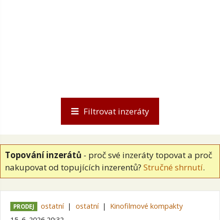
Filtrovat inzeráty
Topování inzerátů
- proč své inzeráty topovat a proč
nakupovat od topujících inzerentů?
Stručné shrnutí
.
ostatní
ostatní
Kinofilmové kompakty
PRODEJ
15. 6. 2026 20:32