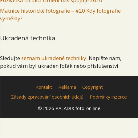
Pozvánka na akci Umění nás spojuje 2026
Matnice historické fotografie – #20 Kdy fotografie
vyměkly?
Ukradená technika
Sledujte
seznam ukradené techniky
. Napište nám,
pokud vám byl ukraden foťák nebo příslušenství.
Kontakt
Reklama
Copyright
Zásady zpracování osobních údajů
Podmínky inzerce
© 2026 PALADIX foto-on-line