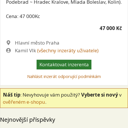
Podebrad ~ Hradec Kralove, Mlada Boleslav, Kolin).
Cena: 47 000Kc
47 000 Kč
Lokalita
Hlavní město Praha
Zadavatel
Kamil Vlk
(všechny inzeráty uživatele)
Kontaktovat inzerenta
Nahlásit inzerát odporující podmínkám
Náš tip
: Nevyhovuje vám použitý?
Vyberte si nový
v
ověřeném e-shopu
.
Nejnovější příspěvky