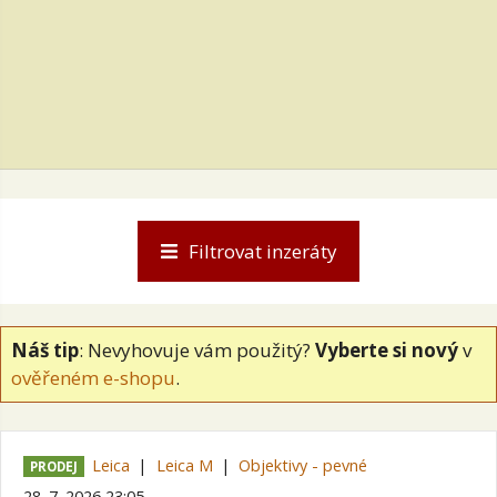
Filtrovat inzeráty
Náš tip
: Nevyhovuje vám použitý?
Vyberte si nový
v
ověřeném e-shopu
.
Leica
Leica M
Objektivy - pevné
PRODEJ
28. 7. 2026 23:05