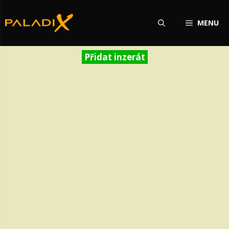
Přeskočit
na
MENU
obsah
Přidat inzerát