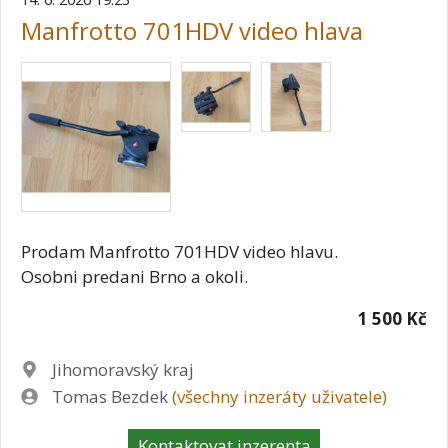
Manfrotto 701HDV video hlava
Prodam Manfrotto 701HDV video hlavu.
Osobni predani Brno a okoli.
1 500 Kč
Lokalita
Jihomoravský kraj
Zadavatel
Tomas Bezdek
(všechny inzeráty uživatele)
Kontaktovat inzerenta