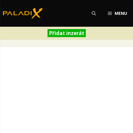
Přeskočit
na
MENU
obsah
Přidat inzerát