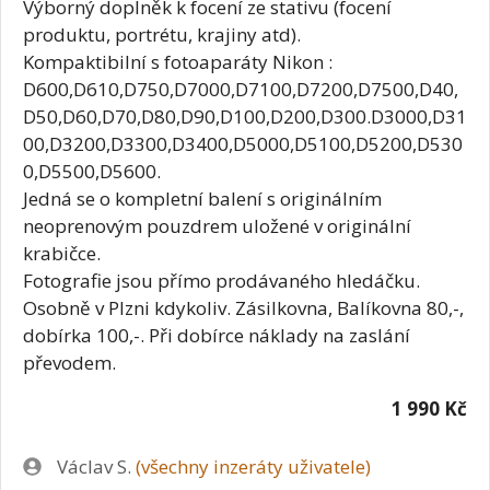
Výborný doplněk k focení ze stativu (focení
produktu, portrétu, krajiny atd).
Kompaktibilní s fotoaparáty Nikon :
D600,D610,D750,D7000,D7100,D7200,D7500,D40,
D50,D60,D70,D80,D90,D100,D200,D300.D3000,D31
00,D3200,D3300,D3400,D5000,D5100,D5200,D530
0,D5500,D5600.
Jedná se o kompletní balení s originálním
neoprenovým pouzdrem uložené v originální
krabičce.
Fotografie jsou přímo prodávaného hledáčku.
Osobně v Plzni kdykoliv. Zásilkovna, Balíkovna 80,-,
dobírka 100,-. Při dobírce náklady na zaslání
převodem.
1 990 Kč
Zadavatel
Václav S.
(všechny inzeráty uživatele)