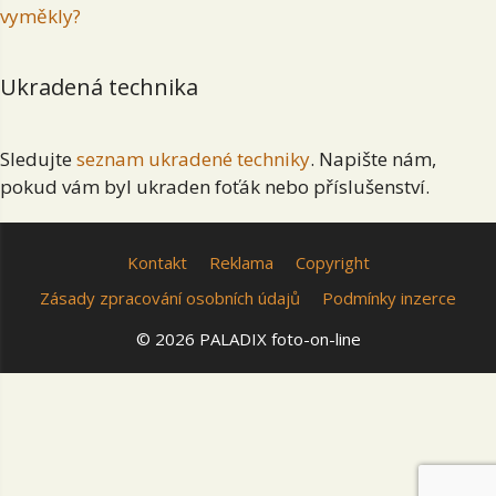
vyměkly?
Ukradená technika
Sledujte
seznam ukradené techniky
. Napište nám,
pokud vám byl ukraden foťák nebo příslušenství.
Kontakt
Reklama
Copyright
Zásady zpracování osobních údajů
Podmínky inzerce
© 2026 PALADIX foto-on-line