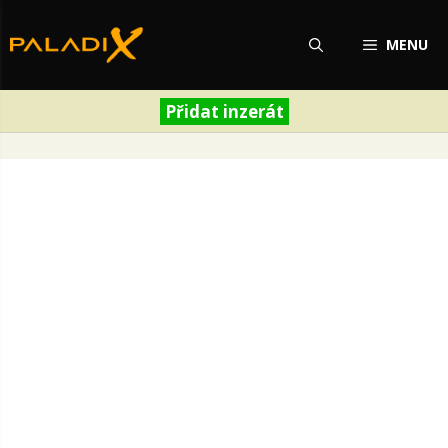
Přeskočit
na
MENU
obsah
Přidat inzerát