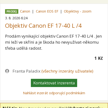
Canon
Canon EOS EF
Objektivy - zoom
PRODEJ
3. 8. 2026 6:24
Objektiv Canon EF 17-40 L /4
Prodám vynikající objektiv Canon EF 17-40 L/4 . Jen
mi leží ve skříni a je škoda ho nevyužívat-někomu
třeba udělá radost.
1 Kč
Zadavatel
Franta Paladix
(všechny inzeráty uživatele)
Kontaktovat inzerenta
Nahlásit inzerát odporující podmínkám