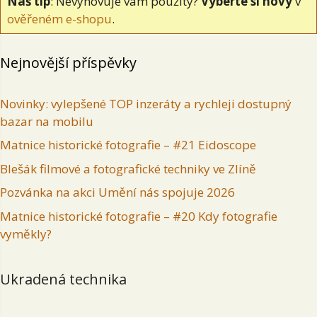
Náš tip
: Nevyhovuje vám použitý?
Vyberte si nový
v
ověřeném e-shopu
.
Nejnovější příspěvky
Novinky: vylepšené TOP inzeráty a rychleji dostupný
bazar na mobilu
Matnice historické fotografie – #21 Eidoscope
Blešák filmové a fotografické techniky ve Zlíně
Pozvánka na akci Umění nás spojuje 2026
Matnice historické fotografie – #20 Kdy fotografie
vyměkly?
Ukradená technika