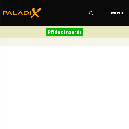
Přeskočit
na
MENU
obsah
Přidat inzerát