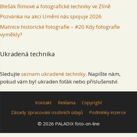
Blešák filmové a fotografické techniky ve Zlíně
Pozvánka na akci Umění nás spojuje 2026
Matnice historické fotografie – #20 Kdy fotografie
vyměkly?
Ukradená technika
Sledujte
seznam ukradené techniky
. Napište nám,
pokud vám byl ukraden foťák nebo příslušenství.
Kontakt
Reklama
Copyright
Zásady zpracování osobních údajů
Podmínky inzerce
© 2026 PALADIX foto-on-line