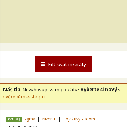
Filtrovat inzeráty
Náš tip
: Nevyhovuje vám použitý?
Vyberte si nový
v
ověřeném e-shopu
.
Sigma
Nikon F
Objektivy - zoom
PRODEJ
11. 6. 2026 15:48