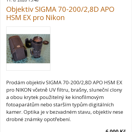
Objektiv SIGMA 70-200/2,8D APO
HSM EX pro Nikon
Prodám objektiv SIGMA 70-200/2,8D APO HSM EX
pro NIKON včetně UV filtru, brašny, sluneční clony
a obou krytek použitelný ke kinofilmovým
fotoaparátům nebo starším typům digitálních
kamer. Optika je v bezvadném stavu, objektiv nese
drobné známky opotřebení.
6 000 Kč