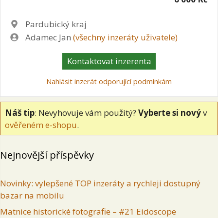
Lokalita
Pardubický kraj
Zadavatel
Adamec Jan
(všechny inzeráty uživatele)
Kontaktovat inzerenta
Nahlásit inzerát odporující podmínkám
Náš tip
: Nevyhovuje vám použitý?
Vyberte si nový
v
ověřeném e-shopu
.
Nejnovější příspěvky
Novinky: vylepšené TOP inzeráty a rychleji dostupný
bazar na mobilu
Matnice historické fotografie – #21 Eidoscope