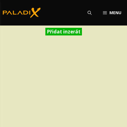
Přeskočit
na
MENU
obsah
Přidat inzerát