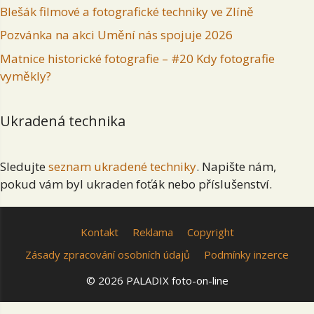
Blešák filmové a fotografické techniky ve Zlíně
Pozvánka na akci Umění nás spojuje 2026
Matnice historické fotografie – #20 Kdy fotografie
vyměkly?
Ukradená technika
Sledujte
seznam ukradené techniky
. Napište nám,
pokud vám byl ukraden foťák nebo příslušenství.
Kontakt
Reklama
Copyright
Zásady zpracování osobních údajů
Podmínky inzerce
© 2026 PALADIX foto-on-line