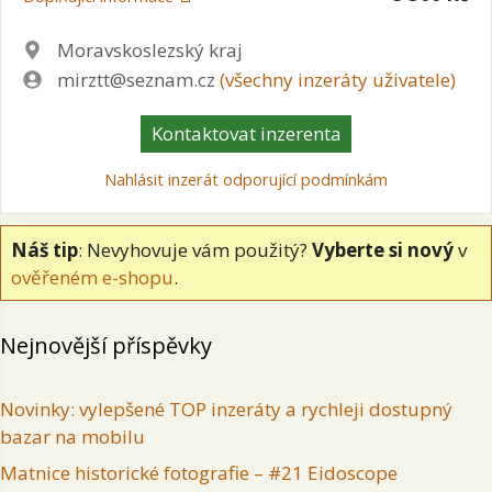
Lokalita
Moravskoslezský kraj
Zadavatel
mirztt@seznam.cz
(všechny inzeráty uživatele)
Kontaktovat inzerenta
Nahlásit inzerát odporující podmínkám
Náš tip
: Nevyhovuje vám použitý?
Vyberte si nový
v
ověřeném e-shopu
.
Nejnovější příspěvky
Novinky: vylepšené TOP inzeráty a rychleji dostupný
bazar na mobilu
Matnice historické fotografie – #21 Eidoscope