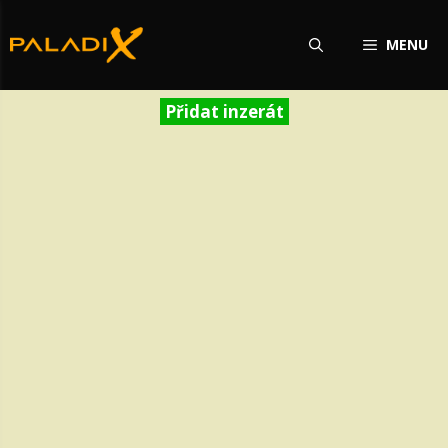
Přeskočit
na
MENU
obsah
Přidat inzerát