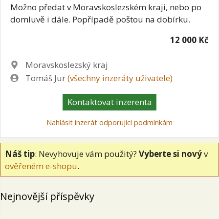
Možno předat v Moravskoslezském kraji, nebo po
domluvě i dále. Popřípadě poštou na dobírku.
12 000 Kč
Lokalita
Moravskoslezský kraj
Zadavatel
Tomáš Jur
(všechny inzeráty uživatele)
Kontaktovat inzerenta
Nahlásit inzerát odporující podmínkám
Náš tip
: Nevyhovuje vám použitý?
Vyberte si nový
v
ověřeném e-shopu
.
Nejnovější příspěvky