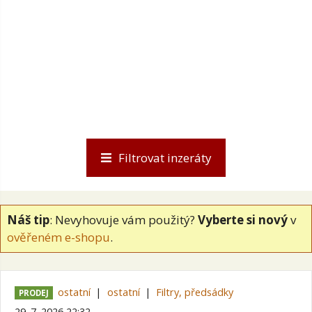
Filtrovat inzeráty
Náš tip
: Nevyhovuje vám použitý?
Vyberte si nový
v
ověřeném e-shopu
.
ostatní
ostatní
Filtry, předsádky
PRODEJ
29. 7. 2026 22:32