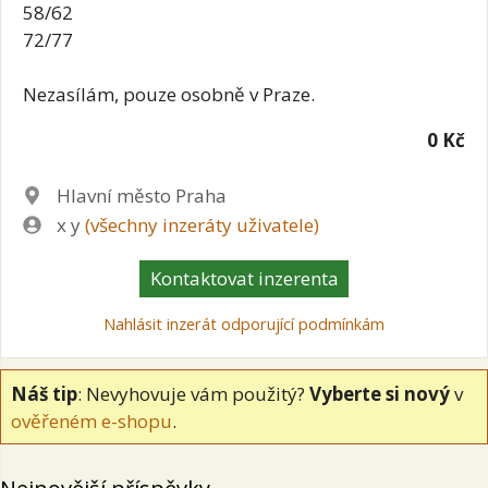
58/62
72/77
Nezasílám, pouze osobně v Praze.
0 Kč
Lokalita
Hlavní město Praha
Zadavatel
x y
(všechny inzeráty uživatele)
Kontaktovat inzerenta
Nahlásit inzerát odporující podmínkám
Náš tip
: Nevyhovuje vám použitý?
Vyberte si nový
v
ověřeném e-shopu
.