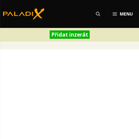
Přeskočit
na
MENU
obsah
Přidat inzerát