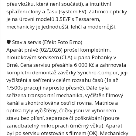
přes vložku, která není součástí), a intuitivní
spřažení clony a času (systém EV). Zatímco opticky
je na úrovni modelů 3.5E/F s Tessarem,
mechanicky je jednodušší, lehčí a modernější.
🛡️ Stav a servis (Efekt Foto Brno)
Aparát právě (02/2026) prošel kompletním,
hloubkovým servisem (CLA) u pana Pohanky v
Brně. Cena servisu přesáhla 6 000 Kč a zahrnovala
kompletní demontáž závěrky Synchro-Compur, její
vyčištění a seřízení v celém rozsahu časů (1s až
1/500s pracují naprosto přesně). Dále byla
seřízena transportní mechanika, vyčištěn filmový
kanál a zkontrolována ostřicí rovina. Matnice a
optika byly vyčištěny, čočky jsou ve výborném
stavu bez plísní, separace či poškrábání (pouze
zanedbatelný mikroprach úměrný věku). Aparát
byl po servisu otestován s filmem (OK). Mechanicky