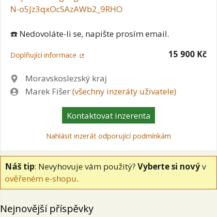
N-o5Jz3qxOcSAzAWb2_9RHO
☎️ Nedovoláte-li se, napište prosím email.
15 900 Kč
Doplňující informace
Lokalita
Moravskoslezský kraj
Zadavatel
Marek Fišer
(všechny inzeráty uživatele)
Kontaktovat inzerenta
Nahlásit inzerát odporující podmínkám
Náš tip
: Nevyhovuje vám použitý?
Vyberte si nový
v
ověřeném e-shopu
.
Nejnovější příspěvky