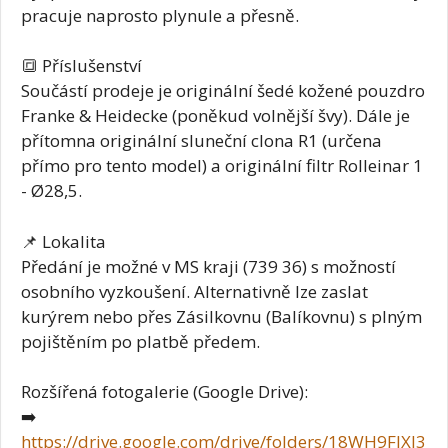
pracuje naprosto plynule a přesně.
🔳 Příslušenství
Součástí prodeje je originální šedé kožené pouzdro
Franke & Heidecke (poněkud volnější švy). Dále je
přítomna originální sluneční clona R1 (určena
přímo pro tento model) a originální filtr Rolleinar 1
- Ø28,5.
📌 Lokalita
Předání je možné v MS kraji (739 36) s možností
osobního vyzkoušení. Alternativně lze zaslat
kurýrem nebo přes Zásilkovnu (Balíkovnu) s plným
pojištěním po platbě předem.
Rozšířená fotogalerie (Google Drive):
➡️
https://drive.google.com/drive/folders/18WH9FlXI3