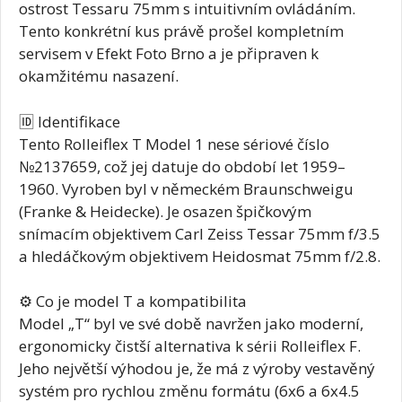
ostrost Tessaru 75mm s intuitivním ovládáním.
Tento konkrétní kus právě prošel kompletním
servisem v Efekt Foto Brno a je připraven k
okamžitému nasazení.
🆔 Identifikace
Tento Rolleiflex T Model 1 nese sériové číslo
№2137659, což jej datuje do období let 1959–
1960. Vyroben byl v německém Braunschweigu
(Franke & Heidecke). Je osazen špičkovým
snímacím objektivem Carl Zeiss Tessar 75mm f/3.5
a hledáčkovým objektivem Heidosmat 75mm f/2.8.
⚙️ Co je model T a kompatibilita
Model „T“ byl ve své době navržen jako moderní,
ergonomicky čistší alternativa k sérii Rolleiflex F.
Jeho největší výhodou je, že má z výroby vestavěný
systém pro rychlou změnu formátu (6x6 a 6x4.5