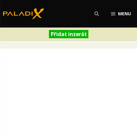
Přeskočit
na
MENU
obsah
Přidat inzerát