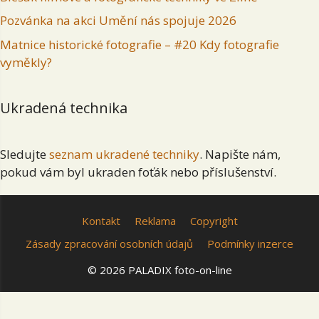
Pozvánka na akci Umění nás spojuje 2026
Matnice historické fotografie – #20 Kdy fotografie
vyměkly?
Ukradená technika
Sledujte
seznam ukradené techniky
. Napište nám,
pokud vám byl ukraden foťák nebo příslušenství.
Kontakt
Reklama
Copyright
Zásady zpracování osobních údajů
Podmínky inzerce
© 2026 PALADIX foto-on-line