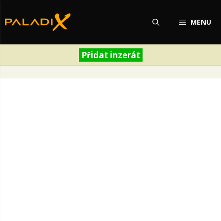
Přeskočit
na
MENU
obsah
Přidat inzerát