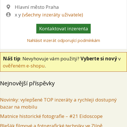
Lokalita
Hlavní město Praha
Zadavatel
x y
(všechny inzeráty uživatele)
Kontaktovat inzerenta
Nahlásit inzerát odporující podmínkám
Náš tip
: Nevyhovuje vám použitý?
Vyberte si nový
v
ověřeném e-shopu
.
Nejnovější příspěvky
Novinky: vylepšené TOP inzeráty a rychleji dostupný
bazar na mobilu
Matnice historické fotografie – #21 Eidoscope
Blešák filmové a fotografické techniky ve Zlíně