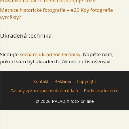
Pozvánka na akci Umění nás spojuje 2026
Matnice historické fotografie – #20 Kdy fotografie
vyměkly?
Ukradená technika
Sledujte
seznam ukradené techniky
. Napište nám,
pokud vám byl ukraden foťák nebo příslušenství.
Kontakt
Reklama
Copyright
Zásady zpracování osobních údajů
Podmínky inzerce
© 2026 PALADIX foto-on-line