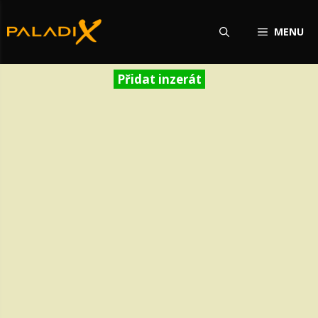
Přeskočit
na
MENU
obsah
Přidat inzerát