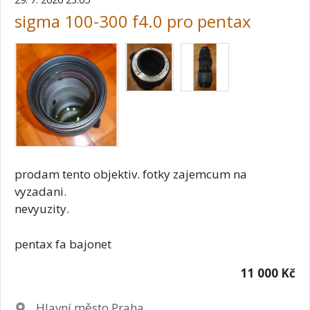
sigma 100-300 f4.0 pro pentax
prodam tento objektiv. fotky zajemcum na
vyzadani.
nevyuzity.
pentax fa bajonet
11 000 Kč
Lokalita
Hlavní město Praha