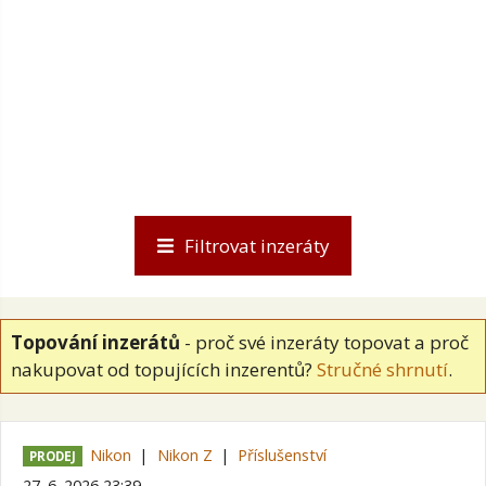
Filtrovat inzeráty
Topování inzerátů
- proč své inzeráty topovat a proč
nakupovat od topujících inzerentů?
Stručné shrnutí
.
Nikon
Nikon Z
Příslušenství
PRODEJ
27. 6. 2026 23:39