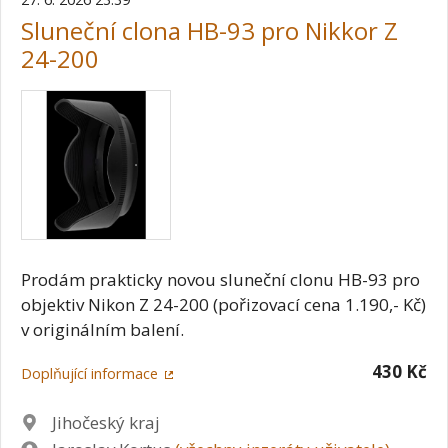
Sluneční clona HB-93 pro Nikkor Z
24-200
Prodám prakticky novou sluneční clonu HB-93 pro
objektiv Nikon Z 24-200 (pořizovací cena 1.190,- Kč)
v originálním balení.
430 Kč
Doplňující informace
Lokalita
Jihočeský kraj
Zadavatel