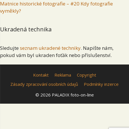
Matnice historické fotografie – #20 Kdy fotografie
vyměkly?
Ukradená technika
Sledujte
seznam ukradené techniky
. Napište nám,
pokud vám byl ukraden foťák nebo příslušenství.
Kontakt
Reklama
Copyright
Zásady zpracování osobních údajů
Podmínky inzerce
© 2026 PALADIX foto-on-line