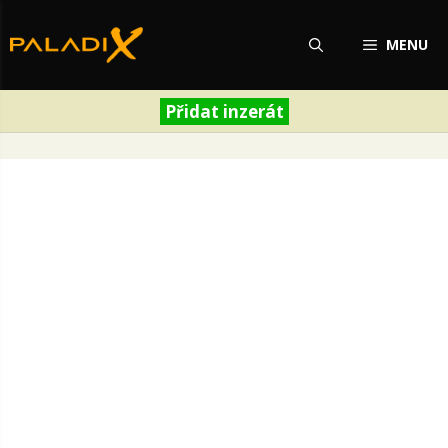
Přeskočit
na
MENU
obsah
Přidat inzerát