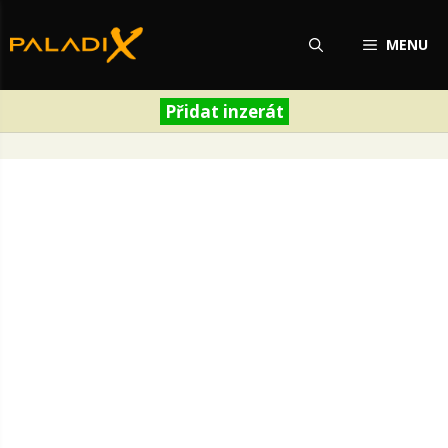
Přeskočit
na
MENU
obsah
Přidat inzerát