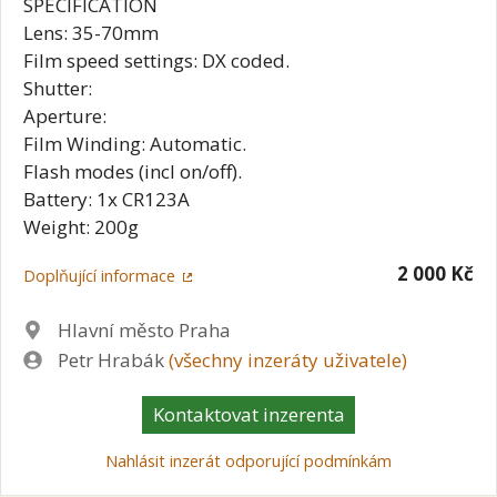
SPECIFICATION
Lens: 35-70mm
Film speed settings: DX coded.
Shutter:
Aperture:
Film Winding: Automatic.
Flash modes (incl on/off).
Battery: 1x CR123A
Weight: 200g
2 000 Kč
Doplňující informace
Lokalita
Hlavní město Praha
Zadavatel
Petr Hrabák
(všechny inzeráty uživatele)
Kontaktovat inzerenta
Nahlásit inzerát odporující podmínkám