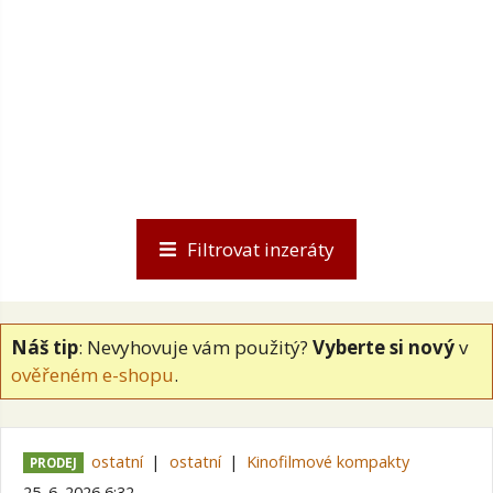
Filtrovat inzeráty
Náš tip
: Nevyhovuje vám použitý?
Vyberte si nový
v
ověřeném e-shopu
.
ostatní
ostatní
Kinofilmové kompakty
PRODEJ
25. 6. 2026 6:32