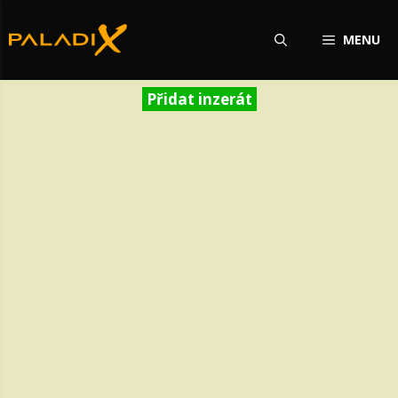
Přeskočit
na
MENU
obsah
Přidat inzerát