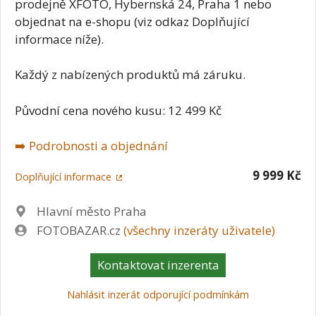
prodejně XFOTO, Hybernská 24, Praha 1 nebo
objednat na e-shopu (viz odkaz Doplňující
informace níže).
Každý z nabízených produktů má záruku.
Původní cena nového kusu: 12 499 Kč
➡️ Podrobnosti a objednání
9 999 Kč
Doplňující informace
Lokalita
Hlavní město Praha
Zadavatel
FOTOBAZAR.cz
(všechny inzeráty uživatele)
Kontaktovat inzerenta
Nahlásit inzerát odporující podmínkám