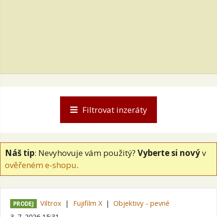
Filtrovat inzeráty
Náš tip
: Nevyhovuje vám použitý?
Vyberte si nový
v
ověřeném e-shopu
.
Viltrox
Fujifilm X
Objektivy - pevné
PRODEJ
3. 7. 2026 15:31