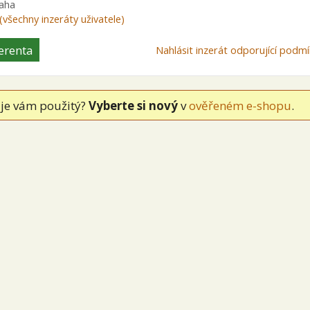
raha
(všechny inzeráty uživatele)
erenta
Nahlásit inzerát odporující pod
je vám použitý?
Vyberte si nový
v
ověřeném e-shopu
.