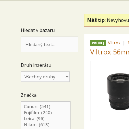
Náš tip
: Nevyhovu
Hledat v bazaru
Viltrox
PRODEJ
Viltrox 56mm
Druh inzerátu
Značka