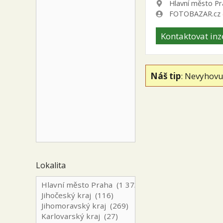
Lokalita
Hlavní město P
Zadavatel
FOTOBAZAR.cz
Kontaktovat inz
Náš tip
: Nevyhovu
Lokalita