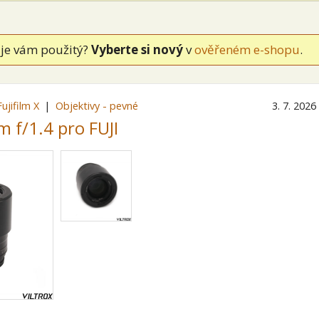
je vám použitý?
Vyberte si nový
v
ověřeném e-shopu
.
Fujifilm X
Objektivy - pevné
3. 7. 2026
 f/1.4 pro FUJI