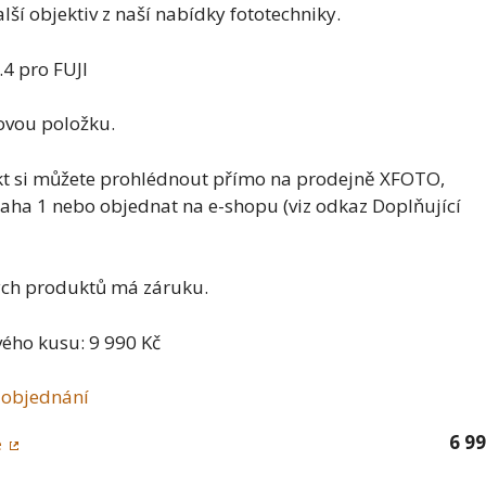
ší objektiv z naší nabídky fototechniky.
.4 pro FUJI
ovou položku.
t si můžete prohlédnout přímo na prodejně XFOTO,
aha 1 nebo objednat na e-shopu (viz odkaz Doplňující
ých produktů má záruku.
ého kusu: 9 990 Kč
 objednání
6 9
e