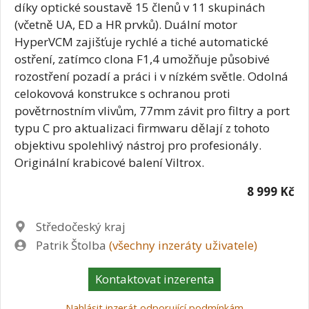
díky optické soustavě 15 členů v 11 skupinách
(včetně UA, ED a HR prvků). Duální motor
HyperVCM zajišťuje rychlé a tiché automatické
ostření, zatímco clona F1,4 umožňuje působivé
rozostření pozadí a práci i v nízkém světle. Odolná
celokovová konstrukce s ochranou proti
povětrnostním vlivům, 77mm závit pro filtry a port
typu C pro aktualizaci firmwaru dělají z tohoto
objektivu spolehlivý nástroj pro profesionály.
Originální krabicové balení Viltrox.
8 999 Kč
Lokalita
Středočeský kraj
Zadavatel
Patrik Štolba
(všechny inzeráty uživatele)
Kontaktovat inzerenta
Nahlásit inzerát odporující podmínkám