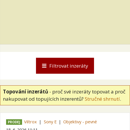
Filtrovat inzeráty
Topování inzerátů
- proč své inzeráty topovat a proč
nakupovat od topujících inzerentů?
Stručné shrnutí
.
Viltrox
Sony E
Objektivy - pevné
PRODEJ
18. 6. 2026 11:11