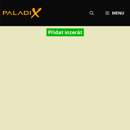
Přeskočit
na
MENU
obsah
Přidat inzerát