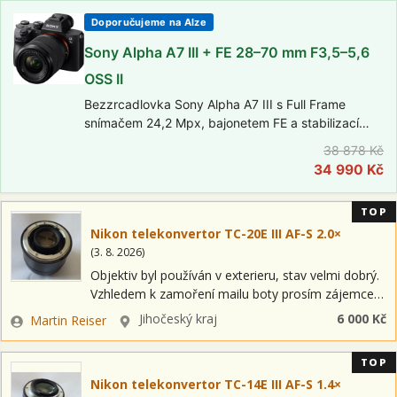
Doporučujeme na Alze
Sony Alpha A7 III + FE 28–70 mm F3,5–5,6
OSS II
Bezzrcadlovka Sony Alpha A7 III s Full Frame
snímačem 24,2 Mpx, bajonetem FE a stabilizací
obrazu na snímači (IBIS). Elektronický hledáček
38 878 Kč
2,36 Mpx, výklopný dotykový displej, video ve 4K.
34 990 Kč
V setu s objektivem FE 28–70mm…
TOP
Nikon telekonvertor TC-20E III AF-S 2.0×
(
3. 8. 2026
)
Objektiv byl používán v exterieru, stav velmi dobrý.
Vzhledem k zamoření mailu boty prosím zájemce,
ať raději zavolají 723289543. Zvažte osobní odběr.
Zadavatel
Lokalita
Jihočeský kraj
6 000 Kč
Martin Reiser
Cenu požaduji předem na účet.
TOP
Nikon telekonvertor TC-14E III AF-S 1.4×