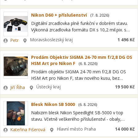
Exkluzivní ultrazvukový zaostřovací motor Nikon
(SWM) pro rychlé, přesné…
Nikon D60 + příslušenství
(
7. 8. 2026
)
Digitální zrcadlovka plně funkční v dobrém stavu.
Výkonná zrcadlovka formátu DX s 10,2 mil.pix. s
kompaktním tělem. Zpracováním obrazu EXPEED.
Zadavatel
Lokalita
Moravskoslezský kraj
1 496 Kč
Petr
Širokým rozsahem citlivostí ISO. Snadno
ovladatelný přístroj s…
Prodám Objektiv SIGMA 24-70 mm f/2,8 DG OS
HSM Art pro Nikon F
(
6. 8. 2026
)
Prodám objektiv SIGMA 24-70 mm f/2,8 DG OS
HSM Art pro Nikon F, stav nového kusu, bez
známek používání. Stáří cca 3 roky. Použit na cca
Zadavatel
Lokalita
Ústecký kraj
19 500 Kč
Jiří Říha
1000 snímků.…
Blesk Nikon SB 5000
(
6. 8. 2026
)
Nabizim blesk Nikon Speedlight SB-5000 v top
stavu. Včetně veškerého příslušenství - obaly,
krytky, stojánek..
Zadavatel
Lokalita
Hlavní město Praha
14 000 Kč
Kateřina Fišerová