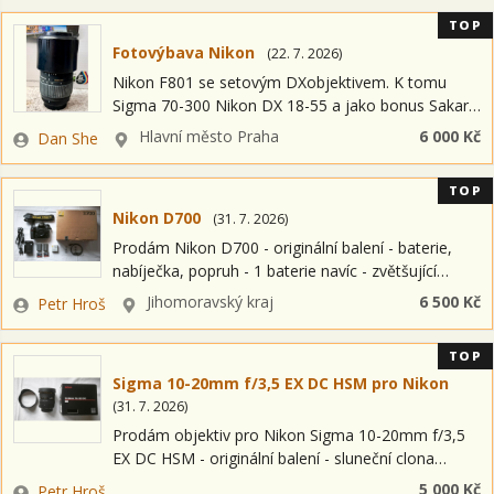
TOP
Fotovýbava Nikon
(
22. 7. 2026
)
Nikon F801 se setovým DXobjektivem. K tomu
Sigma 70-300 Nikon DX 18-55 a jako bonus Sakar?
35-70 K tomu tiskárnu Epson expresion Premium
Zadavatel
Lokalita
Hlavní město Praha
6 000 Kč
Dan She
XP 6000 Prodávám nejraději jako kompletní…
TOP
Nikon D700
(
31. 7. 2026
)
Prodám Nikon D700 - originální balení - baterie,
nabíječka, popruh - 1 baterie navíc - zvětšující
okulárová čočka DK-17M - paměťová karta CF
Zadavatel
Lokalita
Jihomoravský kraj
6 500 Kč
Petr Hroš
SanDisk ultra II 8GB -…
TOP
Sigma 10-20mm f/3,5 EX DC HSM pro Nikon
(
31. 7. 2026
)
Prodám objektiv pro Nikon Sigma 10-20mm f/3,5
EX DC HSM - originální balení - sluneční clona
Výborný stav, plně funkční Stav 1B Cena 5000 Kč ---
Zadavatel
5 000 Kč
Petr Hroš