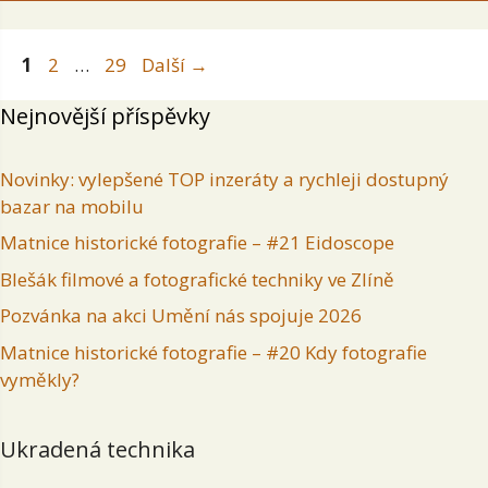
Stránka
Stránka
Stránka
1
2
…
29
Další
→
Nejnovější příspěvky
Novinky: vylepšené TOP inzeráty a rychleji dostupný
bazar na mobilu
Matnice historické fotografie – #21 Eidoscope
Blešák filmové a fotografické techniky ve Zlíně
Pozvánka na akci Umění nás spojuje 2026
Matnice historické fotografie – #20 Kdy fotografie
vyměkly?
Ukradená technika