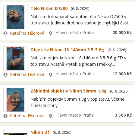
Tělo Nikon D7500
(
6. 8. 2026
)
Nabízím fotoaparát samotné tělo Nikon D7500 v
top stavu. Jedinou drobnou vadou je chybějící čast
gumové očnice hledáčku. Jinak je vse funkcni, bez
Zadavatel
Lokalita
Hlavní město Praha
20 000 Kč
Kateřina Fišerová
škrábanců ci jineho poškození. Včetně…
Objektiv Nikon 18-140mm 3.5-5.6g
(
6. 8. 2026
)
Nabízím objektiv Nikon 18-140mm 3.5-5.6 g ED v
top stavu. Včetně krytek a přidám i měkký
softshellový obal znacky JJC.
Zadavatel
Lokalita
Hlavní město Praha
12 000 Kč
Kateřina Fišerová
Základní objektiv Nikon 50mm 1.8g
(
6. 8. 2026
)
Nabízím objektiv 50mm 1.8g v top stavu. Včetně
sluneční clony.
Zadavatel
Lokalita
Hlavní město Praha
3 500 Kč
Kateřina Fišerová
Nikon Df
(
6. 8. 2026
)