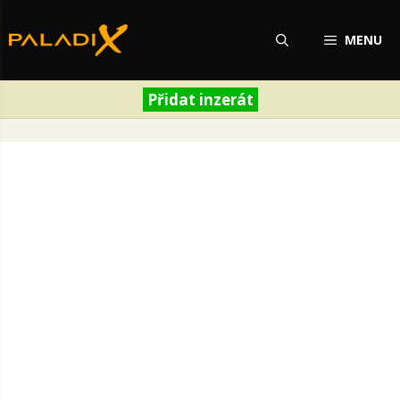
Přeskočit
na
MENU
obsah
Přidat inzerát