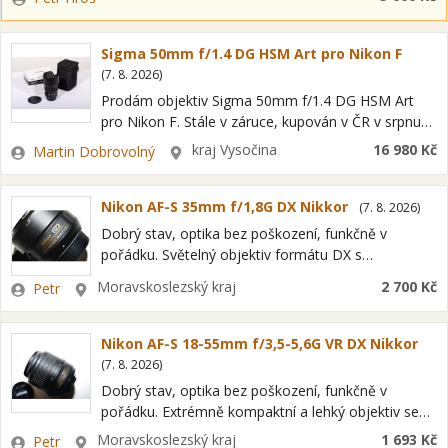
---------- Dále prodávám:…
Sigma 50mm f/1.4 DG HSM Art pro Nikon F
(
7. 8. 2026
)
Prodám objektiv Sigma 50mm f/1.4 DG HSM Art
pro Nikon F. Stále v záruce, kupován v ČR v srpnu
2021. Perfektní stav, skvěle ostrá vysoce světelná
Zadavatel
Lokalita
kraj Vysočina
16 980 Kč
Martin Dobrovolný
padesátka s…
Nikon AF-S 35mm f/1,8G DX Nikkor
(
7. 8. 2026
)
Dobrý stav, optika bez poškození, funkčně v
pořádku. Světelný objektiv formátu DX s
ohniskovou vzdáleností 35mm (ekvivalent u
Zadavatel
Lokalita
Moravskoslezský kraj
2 700 Kč
Petr
kinofilmu: 52,5mm). Vysoká světelnost f/1,8.
Ultrazvukový zaostřovací motor (SWM) pro…
Nikon AF-S 18-55mm f/3,5-5,6G VR DX Nikkor
(
7. 8. 2026
)
Dobrý stav, optika bez poškození, funkčně v
pořádku. Extrémně kompaktní a lehký objektiv se
zoomem, vybavený vysoce kvalitní optikou.
Zadavatel
Lokalita
Moravskoslezský kraj
1 693 Kč
Petr