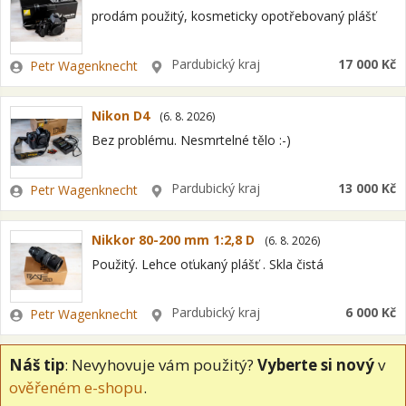
prodám použitý, kosmeticky opotřebovaný plášť
Zadavatel
Lokalita
Pardubický kraj
17 000 Kč
Petr Wagenknecht
Nikon D4
(
6. 8. 2026
)
Bez problému. Nesmrtelné tělo :-)
Zadavatel
Lokalita
Pardubický kraj
13 000 Kč
Petr Wagenknecht
Nikkor 80-200 mm 1:2,8 D
(
6. 8. 2026
)
Použitý. Lehce oťukaný plášť . Skla čistá
Zadavatel
Lokalita
Pardubický kraj
6 000 Kč
Petr Wagenknecht
Náš tip
: Nevyhovuje vám použitý?
Vyberte si nový
v
ověřeném e-shopu
.