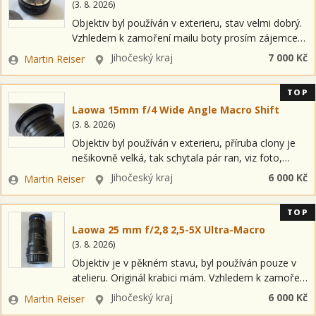
(
3. 8. 2026
)
Objektiv byl používán v exterieru, stav velmi dobrý.
Vzhledem k zamoření mailu boty prosím zájemce,
ať raději zavolají 723289543. Zvažte osobní odběr.
Zadavatel
Lokalita
Jihočeský kraj
7 000 Kč
Martin Reiser
Cenu požaduji předem na účet.
TOP
Laowa 15mm f/4 Wide Angle Macro Shift
(
3. 8. 2026
)
Objektiv byl používán v exterieru, příruba clony je
nešikovně velká, tak schytala pár ran, viz foto,
originál krabici mám. Vzhledem k zamoření mailu
Zadavatel
Lokalita
Jihočeský kraj
6 000 Kč
Martin Reiser
boty prosím zájemce, ať raději…
TOP
Laowa 25 mm f/2,8 2,5-5X Ultra-Macro
(
3. 8. 2026
)
Objektiv je v pěkném stavu, byl používán pouze v
atelieru. Originál krabici mám. Vzhledem k zamoření
mailu boty prosím zájemce, ať raději zavolají
Zadavatel
Lokalita
Jihočeský kraj
6 000 Kč
Martin Reiser
723289543. Zvažte osobní odběr. Cenu…