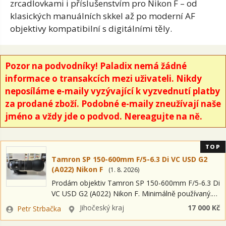
zrcadlovkami i
příslušenstvím pro Nikon F –
od
klasických
manuálních skkel až po
moderní AF
objektivy
kompatibilní s digitálními
těly.
Pozor na podvodníky! Paladix nemá žádné
informace o transakcích mezi uživateli. Nikdy
neposíláme e-maily vyzývající k vyzvednutí platby
za prodané zboží. Podobné e-maily zneužívají naše
jméno a vždy jde o podvod. Nereagujte na ně.
TOP
Tamron SP 150-600mm F/5-6.3 Di VC USD G2
(A022) Nikon F
(
1. 8. 2026
)
Prodám objektiv Tamron SP 150-600mm F/5-6.3 Di
VC USD G2 (A022) Nikon F. Minimálně používaný.
Upřednostňuji osobní předání a vyzkoušení při
Zadavatel
Lokalita
Jihočeský kraj
17 000 Kč
Petr Strbačka
předání.