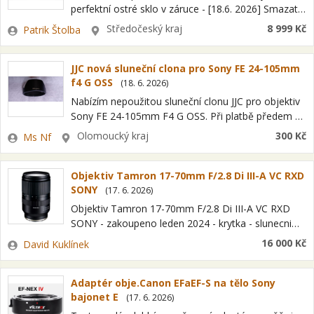
perfektní ostré sklo v záruce - [18.6. 2026] Smazat/
Upravit/ Topovat Viltrox AF 50mm f1,4 Sony E -
Zadavatel
Lokalita
Středočeský kraj
8 999 Kč
Patrik Štolba
perfektní…
JJC nová sluneční clona pro Sony FE 24-105mm
f4 G OSS
(
18. 6. 2026
)
Nabízím nepoužitou sluneční clonu JJC pro objektiv
Sony FE 24-105mm F4 G OSS. Při platbě předem na
účet zašlu na Zásilkovnu, poštovné 95 Kč. Dobírka
Zadavatel
Lokalita
Olomoucký kraj
300 Kč
Ms Nf
na Zásilkovnu po…
Objektiv Tamron 17-70mm F/2.8 Di III-A VC RXD
SONY
(
17. 6. 2026
)
Objektiv Tamron 17-70mm F/2.8 Di III-A VC RXD
SONY - zakoupeno leden 2024 - krytka - slunecni
clona - ND filtr ND-ND1000 Gobe - CPL filtr Gobe -
Zadavatel
16 000 Kč
David Kuklínek
…
Adaptér obje.Canon EFaEF-S na tělo Sony
bajonet E
(
17. 6. 2026
)