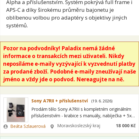
Alpha a příslušenstvím. Systém pokrývá full frame i
APS-C a díky širokému průměru bajonetu je
oblíbenou volbou pro adaptéry s objektivy jiných
systémů.
Pozor na podvodníky! Paladix nemá žádné
informace o transakcích mezi uživateli. Nikdy
neposíláme e-maily vyzývající k vyzvednutí platby
za prodané zboží. Podobné e-maily zneužívají naše
jméno a vždy jde o podvod. Nereagujte na ně.
Sony A7RII + příslušenství
(
19. 6. 2026
)
Prodám tělo Sony A7RII s kompletním originálním
příslušenstvím - krabice s manuály, nabíječka + 5x
baterie. Nafoceno 94 tis. expozic, poslední roky
Zadavatel
Lokalita
Moravskoslezský kraj
18 000 Kč
Beáta Szlauerová
používána jako záložní tělo. Známky použití…