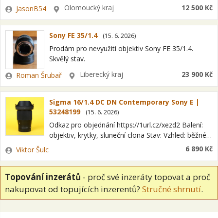
Každá zvlášť 6500,- Kč. Při rychlém jednání sleva.
Zadavatel
Lokalita
Olomoucký kraj
12 500 Kč
JasonB54
Rychlé jednání znamená: "Jaké máte…
Sony FE 35/1.4
(
15. 6. 2026
)
Prodám pro nevyužití objektiv Sony FE 35/1.4.
Skvělý stav.
Zadavatel
Lokalita
Liberecký kraj
23 900 Kč
Roman Šrubař
Sigma 16/1.4 DC DN Contemporary Sony E |
53248199
(
15. 6. 2026
)
Odkaz pro objednání https://1url.cz/xezd2 Balení:
objektiv, krytky, sluneční clona Stav: Vzhled: běžné
známky používání Optika: bez vad Mechanika: bez
Zadavatel
6 890 Kč
Viktor Šulc
vad Bajonet Sony E Formát snímače APS-C
Kategorie zboží…
Topování inzerátů
- proč své inzeráty topovat a proč
nakupovat od topujících inzerentů?
Stručné shrnutí
.