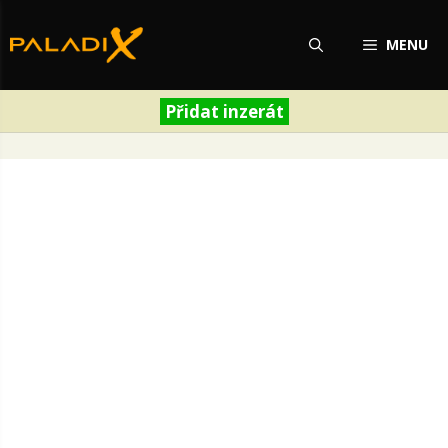
Přeskočit
na
MENU
obsah
Přidat inzerát