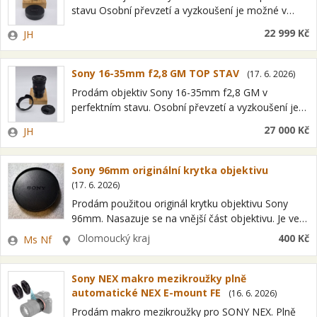
stavu Osobní převzetí a vyzkoušení je možné v
Plzni, Praze nebo Brně, případně dle domluvy.
Zadavatel
22 999 Kč
JH
Možnost zaslání po celé…
Sony 16-35mm f2,8 GM TOP STAV
(
17. 6. 2026
)
Prodám objektiv Sony 16-35mm f2,8 GM v
perfektním stavu. Osobní převzetí a vyzkoušení je
možné v Plzni, Praze nebo Brně, případně dle
Zadavatel
27 000 Kč
JH
domluvy. Možnost zaslání po celé ČR…
Sony 96mm originální krytka objektivu
(
17. 6. 2026
)
Prodám použitou originál krytku objektivu Sony
96mm. Nasazuje se na vnější část objektivu. Je ve
velmi zachovalém stavu a plně funkční. Při platbě
Zadavatel
Lokalita
Olomoucký kraj
400 Kč
Ms Nf
předem na účet zašlu na…
Sony NEX makro mezikroužky plně
automatické NEX E-mount FE
(
16. 6. 2026
)
Prodám makro mezikroužky pro SONY NEX. Plně