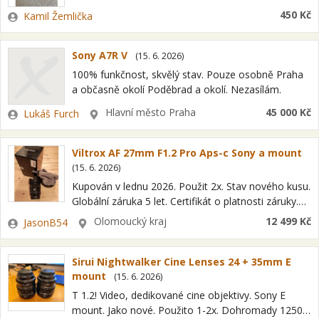
Zadavatel
450 Kč
Kamil Žemlička
Sony A7R V
(
15. 6. 2026
)
100% funkčnost, skvělý stav. Pouze osobně Praha
a občasně okolí Poděbrad a okolí. Nezasílám.
Zadavatel
Lokalita
Hlavní město Praha
45 000 Kč
Lukáš Furch
Viltrox AF 27mm F1.2 Pro Aps-c Sony a mount
(
15. 6. 2026
)
Kupován v lednu 2026. Použit 2x. Stav nového kusu.
Globální záruka 5 let. Certifikát o platnosti záruky.
Nedělám osobní předání. Zbox. Platba předem na
Zadavatel
Lokalita
Olomoucký kraj
12 499 Kč
JasonB54
účet.
Sirui Nightwalker Cine Lenses 24 + 35mm E
mount
(
15. 6. 2026
)
T 1.2! Video, dedikované cine objektivy. Sony E
mount. Jako nové. Použito 1-2x. Dohromady 12500.