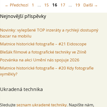
Stránka
Stránka
Stránka
Stránka
Stránka
←
Předchozí
1
…
15
16
17
…
19
Další
→
Nejnovější příspěvky
Novinky: vylepšené TOP inzeráty a rychleji dostupný
bazar na mobilu
Matnice historické fotografie – #21 Eidoscope
Blešák filmové a fotografické techniky ve Zlíně
Pozvánka na akci Umění nás spojuje 2026
Matnice historické fotografie – #20 Kdy fotografie
vyměkly?
Ukradená technika
Sledujte
seznam ukradené techniky
. Napište nám,