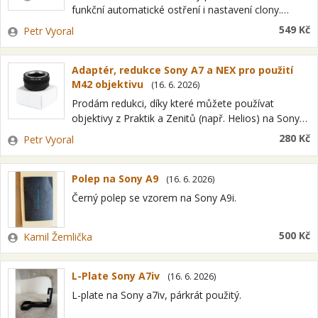
funkční automatické ostření i nastavení clony.
Vhodné pro všechny objektivy s bajonetem NEX, E-
Zadavatel
549 Kč
Petr Vyoral
mount ,FE-mount včetně full frame. Pro
fotoaparáty Sony…
Adaptér, redukce Sony A7 a NEX pro použití
M42 objektivu
(
16. 6. 2026
)
Prodám redukci, díky které můžete používat
objektivy z Praktik a Zenitů (např. Helios) na Sony
a7 | a7S | a7R | a7 II | a7R II | a7S…
Zadavatel
280 Kč
Petr Vyoral
Polep na Sony A9
(
16. 6. 2026
)
Černý polep se vzorem na Sony A9i.
Zadavatel
500 Kč
Kamil Žemlička
L-Plate Sony A7iv
(
16. 6. 2026
)
L-plate na Sony a7iv, párkrát použitý.