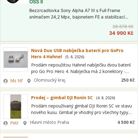
OSS II
Bezzrcadlovka Sony Alpha A7 III s Full Frame
snímačem 24,2 Mpx, bajonetem FE a stabilizací
obrazu na snímači (IBIS). Elektronický hledáček
38 878 Kč
2,36 Mpx, výklopný dotykový displej, video ve 4K.
34 990 Kč
V setu s objektivem FE 28–70mm…
Nová Duo USB nabíječka baterií pro GoPro
Hero 4 Hahnel
(
5. 8. 2026
)
Prodám nepoužitou Hahnel nabíječku dvou baterií
pro Go Pro Hero 4. Nabíječka má 2 konektory -
Micro USB a Mini USB. Součástí je propojovací
Zadavatel
Lokalita
Olomoucký kraj
250 Kč
Ms Nf
káblík. Je určena pro…
Prodej – gimbal DJI Ronin SC
(
4. 8. 2026
)
Prodám nepoužívaný gimbal DJI Ronin SC ve stavu
nového kusu. Gimbal je vhodný pro všechny typy
fotoaparátů do váhy 2kg. Původní cena 9 690,-,
Zadavatel
Lokalita
Hlavní město Praha
4 500 Kč
Petr
prodám za 4 500,-…