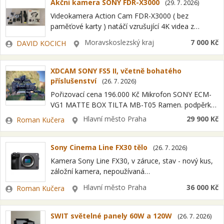
Akčni kamera SONY FDR-X3000
(
29. 7. 2026
)
Videokamera Action Cam FDR-X3000 ( bez
paměťové karty ) natáčí vzrušující 4K videa z
pohledu první osoby, která se díky vysoce
Zadavatel
Lokalita
Moravskoslezský kraj
7 000 Kč
DAVID KOCICH
pokročilému stabilizátoru Super SteadyShot
vyznačují vysoce stabilním…
XDCAM SONY FS5 II, včetně bohatého
příslušenství
(
26. 7. 2026
)
Pořizovací cena 196.000 Kč Mikrofon SONY ECM-
VG1 MATTE BOX TILTA MB-T05 Ramen. podpěrka
CHROZCIEL E3359011 HDD SONY PHU-60 Baterie
Zadavatel
Lokalita
Hlavní město Praha
29 900 Kč
Roman Kučera
HED-BP95D a SONY BP-U30 Nabíječka/napaječ
Sony Cinema Line FX30 tělo
(
26. 7. 2026
)
Kamera Sony Line FX30, v záruce, stav - nový kus,
záložní kamera, nepoužívaná
https://tinyurl.com/yhdu66c7
Zadavatel
Lokalita
Hlavní město Praha
36 000 Kč
Roman Kučera
SWIT světelné panely 60W a 120W
(
26. 7. 2026
)