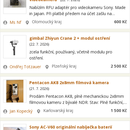
Nabízím RFU adaptér pro videokameru Sony. Made
in Japan. Při platbě předem na účet zašlu na
Zásilkovnu, poštovné 95 Kč. Dobírka na Zásilkovnu
Zadavatel
Lokalita
Olomoucký kraj
600 Kč
Ms Nf
po zaplacení poštovného 120 Kč…
gimbal Zhiyun Crane 2 + modul ostření
(
22. 7. 2026
)
zcela funkční, používaný, včetně modulu pro
ostření.
Zadavatel
Lokalita
Plzeňský kraj
2 500 Kč
Ondřej Totzauer
Pentacon AK8 2x8mm filmová kamera
(
21. 7. 2026
)
Prodám Pentacon AK8, plně mechanickou 2x8mm
filmovou kameru z bývalé NDR. Stav: Plně funkční,
všechny režimy záznamu fungují Jednotlivé snímky
Zadavatel
Lokalita
Karlovarský kraj
1 500 Kč
Jan Kopecký
po zmáčknutí spouště Kontinuální režim – po
natažení…
Sony AC-V60 originální nabíječka baterií