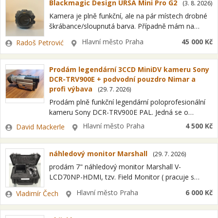
Blackmagic Design URSA Mini Pro G2
(
3. 8. 2026
)
Kamera je plně funkční, ale na pár místech drobné
škrábance/sloupnutá barva. Případně mám na
prodej tuto kameru 2x, kdy se dá pak hýbat s cenou
Zadavatel
Lokalita
Hlavní město Praha
45 000 Kč
Radoš Petrović
dolu. Má namontovaný…
Prodám legendární 3CCD MiniDV kameru Sony
DCR-TRV900E + podvodní pouzdro Nimar a
profi výbava
(
29. 7. 2026
)
Prodám plně funkční legendární poloprofesionální
kameru Sony DCR-TRV900E PAL. Jedná se o
vyhledávaný 3CCD model s výborným obrazem,
Zadavatel
Lokalita
Hlavní město Praha
4 500 Kč
David Mackerle
který je dnes oblíbený pro natáčení retro videa
(např. skate)…
náhledový monitor Marshall
(
29. 7. 2026
)
prodám 7" náhledový monitor Marshall V-
LCD70NP-HDMI, tzv. Field Monitor ( pracuje s
baterii nebo sítí ), vč. zdroje, kabelů a ochranného
Zadavatel
Lokalita
Hlavní město Praha
6 000 Kč
Vladimír Čech
kufru Explorer. Dá se připevnit do sáněk…