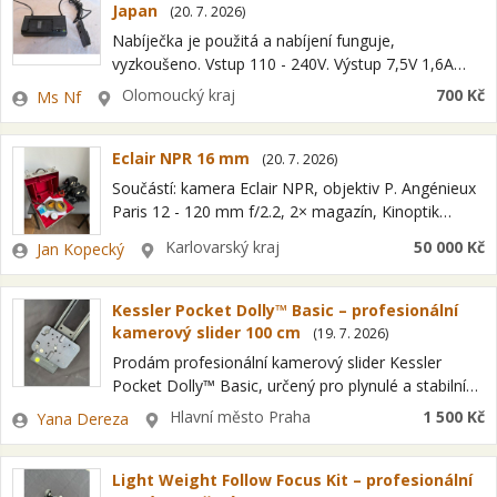
Japan
(
20. 7. 2026
)
Nabíječka je použitá a nabíjení funguje,
vyzkoušeno. Vstup 110 - 240V. Výstup 7,5V 1,6A
(VTR). Výstup 10V 1,3A (BATT). Made in Japan. Při
Zadavatel
Lokalita
Olomoucký kraj
700 Kč
Ms Nf
platbě předem na účet zašlu…
Eclair NPR 16 mm
(
20. 7. 2026
)
Součástí: kamera Eclair NPR, objektiv P. Angénieux
Paris 12 - 120 mm f/2.2, 2× magazín, Kinoptik
hledáček, napájecí kabel pro 12V autobaterii,
Zadavatel
Lokalita
Karlovarský kraj
50 000 Kč
Jan Kopecký
originální polstrovaný hliníkový transportní kufr,
Kamera…
Kessler Pocket Dolly™ Basic – profesionální
kamerový slider 100 cm
(
19. 7. 2026
)
Prodám profesionální kamerový slider Kessler
Pocket Dolly™ Basic, určený pro plynulé a stabilní
pohyby kamery při natáčení. Tato verze umožňuje
Zadavatel
Lokalita
Hlavní město Praha
1 500 Kč
Yana Dereza
přesné krátké pojezdy bez systému kliky (crank
handle).…
Light Weight Follow Focus Kit – profesionální