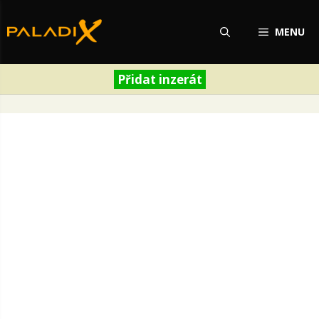
Přeskočit
na
MENU
obsah
Přidat inzerát