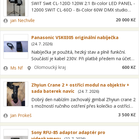
SWIT Swit CL-120D 120W 2:1 Bi-color LED PANEL -
12000 SWIT CL-60D - Bi-Color 60W DMX studio
LED panel - 8000,- Špičkové světelné panely s
Zadavatel
20 000 Kč
jan Nechvíle
věrnou interpretací a…
Panasonic VSK0305 originální nabíječka
(
24. 7. 2026
)
Nabíječka je použitá, hezký stav a plně funkční.
Součástí je kabel 230V. Při platbě předem na účet
zašlu na Zásilkovnu, poštovné 95 Kč. Dobírka na
Zadavatel
Lokalita
Olomoucký kraj
600 Kč
Ms Nf
Zásilkovnu po zaplacení…
Zhyiun Crane 2 + ostřící modul na objektiv +
sada baterek navíc
(
24. 7. 2026
)
Dobrý den nabízím zachovalý gimbal Zhyiun crane 2
s možností ručního ostření přes kolečko a ostřící
modul. K tomu dám sadu baterií navíc. Gimbal jsem
Zadavatel
3 500 Kč
Jan Prokeš
používal minimálně protože…
Sony RFU-85 adaptor adaptér pro
videokameru
(
22. 7. 2026
)