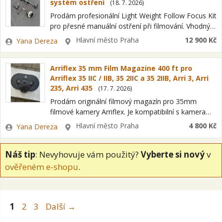
systém ostření
(
18. 7. 2026
)
Prodám profesionální Light Weight Follow Focus Kit
pro přesné manuální ostření při filmování. Vhodný
pro použití s DSLR, bezzrcadlovkami i
Zadavatel
Lokalita
Hlavní město Praha
12 900 Kč
Yana Dereza
profesionálními filmovými kamerami vybavenými
15mm rod systémem. Sada…
Arriflex 35 mm Film Magazine 400 ft pro
Arriflex 35 IIC / IIB, 35 2IIC a 35 2IIB, Arri 3, Arri
235, Arri 435
(
17. 7. 2026
)
Prodám originální filmový magazín pro 35mm
filmové kamery Arriflex. Je kompatibilní s kamerami
řady Arriflex 35, například modely 35 2IIC a 35 2IIB,
Zadavatel
Lokalita
Hlavní město Praha
4 800 Kč
Yana Dereza
Arri 3, Arri 235, Arri…
Náš tip
: Nevyhovuje vám použitý?
Vyberte si nový
v
ověřeném e-shopu
.
Stránka
Stránka
Stránka
1
2
3
Další
→