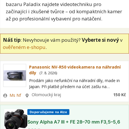
bazaru Paladix najdete videotechniku pro
začínající i zkušené tvůrce – od kompaktních kamer
až po profesionální vybavení pro natáčení.
Náš tip
: Nevyhovuje vám použitý?
Vyberte si nový
v
ověřeném e-shopu
.
Panasonic NV-R50 videokamera na náhradní
díly
(
7. 8. 2026
)
Prodám jako nefunkční na náhradní díly, made in
Japan. Při platbě předem na účet zašlu na
Zásilkovnu, poštovné 95 Kč. Dobírka na Zásilkovnu
Zadavatel
Lokalita
Olomoucký kraj
150 Kč
Ms Nf
po zaplacení poštovného 120 Kč…
Doporučujeme na Alze
Sony Alpha A7 III + FE 28–70 mm F3,5–5,6