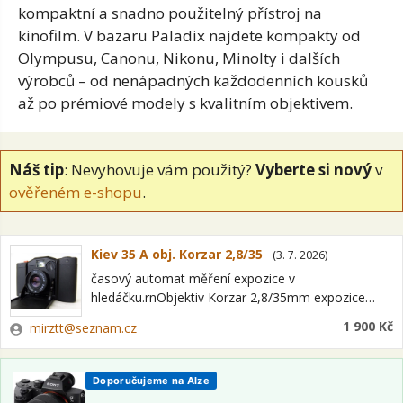
kompaktní a
snadno použitelný
přístroj na
kinofilm. V
bazaru Paladix najdete
kompakty od
Olympusu,
Canonu, Nikonu, Minolty
i dalších
výrobců
– od nenápadných
každodenních kousků
až po
prémiové modely s
kvalitním objektivem.
Náš tip
: Nevyhovuje vám použitý?
Vyberte si nový
v
ověřeném e-shopu
.
Kiev 35 A obj. Korzar 2,8/35
(
3. 7. 2026
)
časový automat měření expozice v
hledáčku.rnObjektiv Korzar 2,8/35mm expozice
1/500s-250-125-60-30srnRuční převíjení 2x zátah!!rn
Zadavatel
1 900 Kč
mirztt@seznam.cz
Obal ,Návod jen v Ruštině.rnProvoz 3 baterie 1,5V
LR 44 jsou v ceně.rnzéruka na funkčnost,…
Doporučujeme na Alze