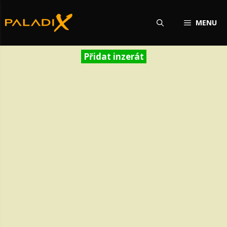
Přeskočit
na
MENU
obsah
Přidat inzerát