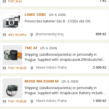
Zadavatel
1 Kč
Petr Jiras
zájemci…
LOMO 135BC
(
25. 6. 2026
)
Provoz bez baterie/ čas B -1/250s vše OK.
Zadavatel
Lokalita
Jihomoravský kraj
899 Kč
ales lezatka
TMC AF
(
25. 6. 2026
)
Shipping: (zásilkovna/packeta) or personally in
Prague. Supplied with: strap&case&2film&satchel
Condition: 4/5 Cosmetic: 4/5 Date of manufactured:
Zadavatel
Lokalita
Hlavní město Praha
2 000 Kč
Petr Hrabák
SPECIFICATION Lens: 35-70mm Film speed
settings: DX coded. Shutter: Aperture: Film Winding:
…
REVUE 960 ZOOM AF
(
25. 6. 2026
)
Shipping: (zásilkovna/packeta) or personally in
Prague. Supplied with: strap&case Battery Included
Condition: 5/5 Cosmetic: 4/5 Date of manufactured:
Zadavatel
Lokalita
Hlavní město Praha
1 600 Kč
Petr Hrabák
2003 SPECIFICATION Lens: Zoom 38-90mm. Film
speed settings: 100, 400…