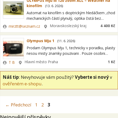
OLYMPUS mju iii 120 zoom ALL – Weather na
kinofilm
(
13. 6. 2026
)
Automat na kinofilm s dioptrickým hledáčkem ,chod
mechanických částí plynulý, optika čistá bez
závad.Provoz 1 x baterie 123A 3V + brašna je v
Zadavatel
Lokalita
Moravskoslezský kraj
4 400 Kč
mirztt@seznam.cz
ceně. .Filmy s DX kódem…
Olympus Mju 1
(
11. 6. 2026
)
Prodam Olympus Mju 1, technicky v poradku, plasty
nesou misty znamky pouzivani . Pouze osobni
predani Praha , cena dohodou, email (
Zadavatel
Lokalita
Hlavní město Praha
1 Kč
T B
fotolaik69@seznam.cz ) ozvu se obratem zpet
Náš tip
: Nevyhovuje vám použitý?
Vyberte si nový
v
ověřeném e-shopu
.
Stránka
Stránka
Stránka
←
Předchozí
1
2
3
Nejnovější příspěvky