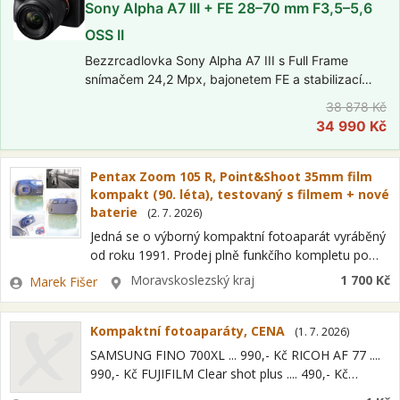
Sony Alpha A7 III + FE 28–70 mm F3,5–5,6
OSS II
Bezzrcadlovka Sony Alpha A7 III s Full Frame
snímačem 24,2 Mpx, bajonetem FE a stabilizací
obrazu na snímači (IBIS). Elektronický hledáček
38 878 Kč
2,36 Mpx, výklopný dotykový displej, video ve 4K.
34 990 Kč
V setu s objektivem FE 28–70mm…
Pentax Zoom 105 R, Point&Shoot 35mm film
kompakt (90. léta), testovaný s filmem + nové
baterie
(
2. 7. 2026
)
Jedná se o výborný kompaktní fotoaparát vyráběný
od roku 1991. Prodej plně funkčího kompletu po
film-testu s novými bateriami 2x CR123, originálním
Zadavatel
Lokalita
Moravskoslezský kraj
1 700 Kč
Marek Fišer
pouzdrem a manuálem v NJ. Rozsah…
Kompaktní fotoaparáty, CENA
(
1. 7. 2026
)
SAMSUNG FINO 700XL ... 990,- Kč RICOH AF 77 ....
990,- Kč FUJIFILM Clear shot plus .... 490,- Kč
PRODANO FOCUS PC 606 ... 490,- Kč Vážní