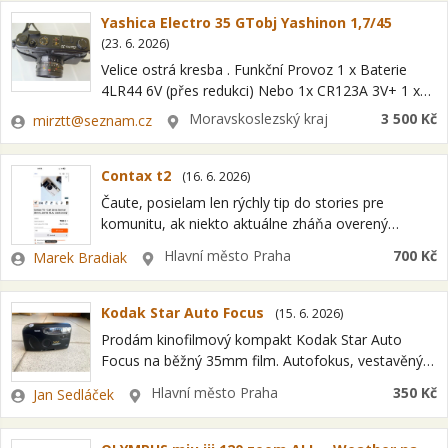
Yashica Electro 35 GTobj Yashinon 1,7/45
(
23. 6. 2026
)
Velice ostrá kresba . Funkční Provoz 1 x Baterie
4LR44 6V (přes redukci) Nebo 1x CR123A 3V+ 1 x
6251,5V. Dobírka předem poštovné 250Kč
Zadavatel
Lokalita
Moravskoslezský kraj
3 500 Kč
mirztt@seznam.cz
Contax t2
(
16. 6. 2026
)
Čaute, posielam len rýchly tip do stories pre
komunitu, ak niekto aktuálne zháňa overený
kompakt. Na Aukre teraz beží aukcia na Contax T2
Zadavatel
Lokalita
Hlavní město Praha
700 Kč
Marek Bradiak
po CLA servise od 700…
Kodak Star Auto Focus
(
15. 6. 2026
)
Prodám kinofilmový kompakt Kodak Star Auto
Focus na běžný 35mm film. Autofokus, vestavěný
blesk, automatický posun a převíjení filmu, napájení
Zadavatel
Lokalita
Hlavní město Praha
350 Kč
Jan Sedláček
2× AA baterie. Plně funkční (mám ho přes…