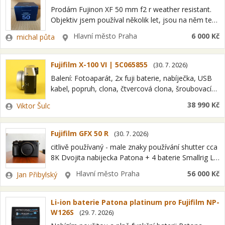
Prodám Fujinon XF 50 mm f2 r weather resistant.
Objektiv jsem používal několik let, jsou na něm tedy
drobné známky použití. Optika je naprosto v
Zadavatel
Lokalita
Hlavní město Praha
6 000 Kč
michal půta
pořádku, bez škrábanců,…
Fujifilm X-100 VI | 5C065855
(
30. 7. 2026
)
Balení: Fotoaparát, 2x fuji baterie, nabíječka, USB
kabel, popruh, clona, čtvercová clona, šroubovací
ochranný filtr Stav: Vzhled: běžné známky používání
Zadavatel
38 990 Kč
Viktor Šulc
Mechanika: bez vad Optika: bez vad Závěrka: 5400…
Fujifilm GFX 50 R
(
30. 7. 2026
)
citlivě používaný - male znaky používání shutter cca
8K Dvojita nabijecka Patona + 4 baterie Smallrig L
plate (arca) s drevenou rukojeti (vypadá velmi cool)
Zadavatel
Lokalita
Hlavní město Praha
56 000 Kč
Jan Přibylský
731 188 312
Li-ion baterie Patona platinum pro Fujifilm NP-
W126S
(
29. 7. 2026
)