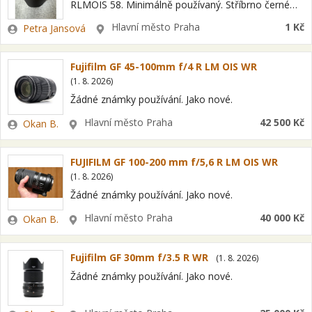
RLMOIS 58. Minimálně používaný. Stříbrno černé
provedení. Cenu nabídněte.
Zadavatel
Lokalita
Hlavní město Praha
1 Kč
Petra Jansová
Fujifilm GF 45-100mm f/4 R LM OIS WR
(
1. 8. 2026
)
Žádné známky používání. Jako nové.
Zadavatel
Lokalita
Hlavní město Praha
42 500 Kč
Okan B.
FUJIFILM GF 100-200 mm f/5,6 R LM OIS WR
(
1. 8. 2026
)
Žádné známky používání. Jako nové.
Zadavatel
Lokalita
Hlavní město Praha
40 000 Kč
Okan B.
Fujifilm GF 30mm f/3.5 R WR
(
1. 8. 2026
)
Žádné známky používání. Jako nové.