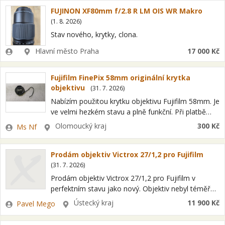
FUJINON XF80mm f/2.8 R LM OIS WR Makro
(
1. 8. 2026
)
Stav nového, krytky, clona.
Zadavatel
Lokalita
Hlavní město Praha
17 000 Kč
Fujifilm FinePix 58mm originální krytka
objektivu
(
31. 7. 2026
)
Nabízím použitou krytku objektivu Fujifilm 58mm. Je
ve velmi hezkém stavu a plně funkční. Při platbě
předem na účet zašlu na Zásilkovnu, poštovné 95
Zadavatel
Lokalita
Olomoucký kraj
300 Kč
Ms Nf
Kč. Dobírka na Zásilkovnu…
Prodám objektiv Victrox 27/1,2 pro Fujifilm
(
31. 7. 2026
)
Prodám objektiv Victrox 27/1,2 pro Fujifilm v
perfektním stavu jako nový. Objektiv nebyl téměř
používaný, ale už je po záruce. Předání možné v
Zadavatel
Lokalita
Ústecký kraj
11 900 Kč
Pavel Mego
Lovosice, Děčín, Praha 778527255. Poštou…