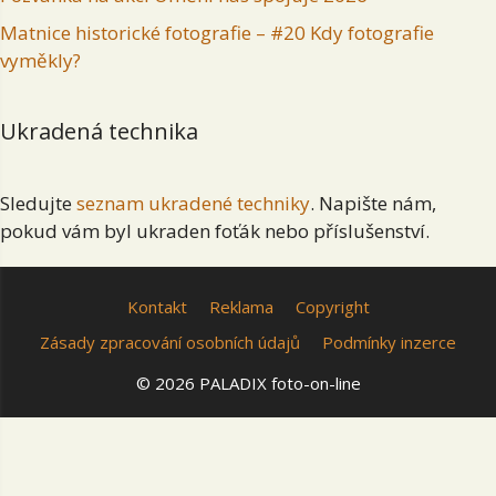
Matnice historické fotografie – #20 Kdy fotografie
vyměkly?
Ukradená technika
Sledujte
seznam ukradené techniky
. Napište nám,
pokud vám byl ukraden foťák nebo příslušenství.
Kontakt
Reklama
Copyright
Zásady zpracování osobních údajů
Podmínky inzerce
© 2026 PALADIX foto-on-line