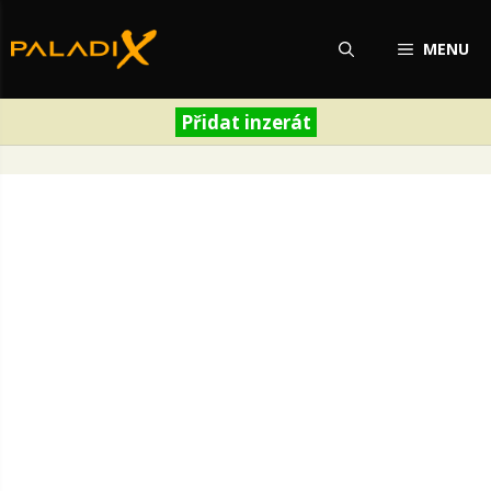
Přeskočit
na
MENU
obsah
Přidat inzerát