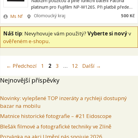
Nabízím použitou a plně funkční baterii Patona
platinum pro Fujifilm NP-W126S. Při platbě předem
na účet zašlu na Zásilkovnu, poštovné 95 Kč.
Zadavatel
Lokalita
Olomoucký kraj
500 Kč
Ms Nf
Dobírka na Zásilkovnu po zaplacení poštovného…
Náš tip
: Nevyhovuje vám použitý?
Vyberte si nový
v
ověřeném e-shopu
.
Stránka
Stránka
Stránka
Stránka
←
Předchozí
1
2
3
…
12
Další
→
Nejnovější příspěvky
Novinky: vylepšené TOP inzeráty a rychleji dostupný
bazar na mobilu
Matnice historické fotografie – #21 Eidoscope
Blešák filmové a fotografické techniky ve Zlíně
Pozvánka na akci Umění nás spojuje 2026