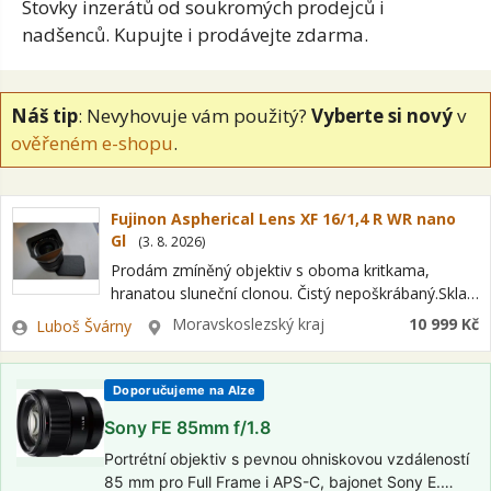
Stovky inzerátů od soukromých prodejců i
nadšenců. Kupujte i prodávejte zdarma.
Náš tip
: Nevyhovuje vám použitý?
Vyberte si nový
v
ověřeném e-shopu
.
Fujinon Aspherical Lens XF 16/1,4 R WR nano
Gl
(
3. 8. 2026
)
Prodám zmíněný objektiv s oboma kritkama,
hranatou sluneční clonou. Čistý nepoškrábaný.Skla
čistá, nepoškrábaná. Fotky na vyžádání...
Zadavatel
Lokalita
Moravskoslezský kraj
10 999 Kč
Luboš Švárny
Doporučujeme na Alze
Sony FE 85mm f/1.8
Portrétní objektiv s pevnou ohniskovou vzdáleností
85 mm pro Full Frame i APS-C, bajonet Sony E.