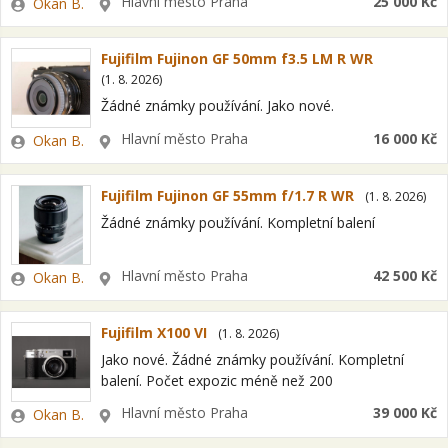
Zadavatel
Lokalita
Hlavní město Praha
25 000 Kč
Okan B.
Fujifilm Fujinon GF 50mm f3.5 LM R WR
(
1. 8. 2026
)
Žádné známky používání. Jako nové.
Zadavatel
Lokalita
Hlavní město Praha
16 000 Kč
Okan B.
Fujifilm Fujinon GF 55mm f/1.7 R WR
(
1. 8. 2026
)
Žádné známky používání. Kompletní balení
Zadavatel
Lokalita
Hlavní město Praha
42 500 Kč
Okan B.
Fujifilm X100 VI
(
1. 8. 2026
)
Jako nové. Žádné známky používání. Kompletní
balení. Počet expozic méně než 200
Zadavatel
Lokalita
Hlavní město Praha
39 000 Kč
Okan B.