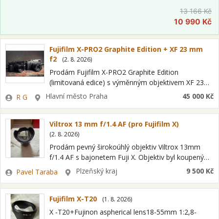
Rychlé a tiché automatické ostření, kruhová clona s
13 166 Kč
9 lamelami pro hladký bokeh, závit pro filtry 67
10 990 Kč
mm, hmotnost 371 g…
Fujifilm X-PRO2 Graphite Edition + XF 23 mm
f2
(
2. 8. 2026
)
Prodám Fujifilm X-PRO2 Graphite Edition
(limitovaná edice) s výměnným objektivem XF 23
mm f2, s originál kovovou originál Fujifilm sluneční
Zadavatel
Lokalita
Hlavní město Praha
45 000 Kč
R G
clonou, ve stavu nového kusu, od prvního dne…
Viltrox 13 mm f/1.4 AF (pro Fujifilm X)
(
2. 8. 2026
)
Prodám pevný širokoúhlý objektiv Viltrox 13mm
f/1.4 AF s bajonetem Fuji X. Objektiv byl koupený
přímo ve Fujifilm bazaru a je ve skvělém stavu –
Zadavatel
Lokalita
Plzeňský kraj
9 500 Kč
Pavel Taraba
použitý pouze několikrát.…
Fujifilm X-T20
(
1. 8. 2026
)
X -T20+Fujinon aspherical lens18-55mm 1:2,8-