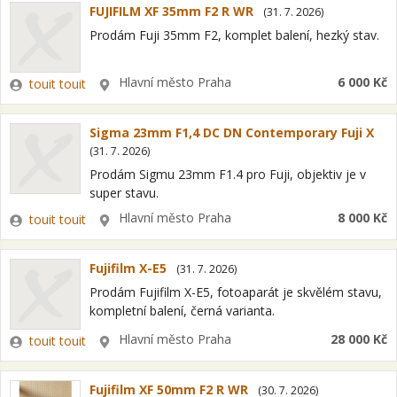
FUJIFILM XF 35mm F2 R WR
(
31. 7. 2026
)
Prodám Fuji 35mm F2, komplet balení, hezký stav.
Zadavatel
Lokalita
Hlavní město Praha
6 000 Kč
touit touit
Sigma 23mm F1,4 DC DN Contemporary Fuji X
(
31. 7. 2026
)
Prodám Sigmu 23mm F1.4 pro Fuji, objektiv je v
super stavu.
Zadavatel
Lokalita
Hlavní město Praha
8 000 Kč
touit touit
Fujifilm X-E5
(
31. 7. 2026
)
Prodám Fujifilm X-E5, fotoaparát je skvělém stavu,
kompletní balení, černá varianta.
Zadavatel
Lokalita
Hlavní město Praha
28 000 Kč
touit touit
Fujifilm XF 50mm F2 R WR
(
30. 7. 2026
)