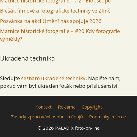
Matnice historické fotografie – #21 Eidoscope
Blešák filmové a fotografické techniky ve Zlíně
Pozvánka na akci Umění nás spojuje 2026
Matnice historické fotografie – #20 Kdy fotografie
vyměkly?
Ukradená technika
Sledujte
seznam ukradené techniky
. Napište nám,
pokud vám byl ukraden foťák nebo příslušenství.
Kontakt
Reklama
Copyright
Zásady zpracování osobních údajů
Podmínky inzerce
© 2026 PALADIX foto-on-line