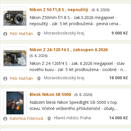
ovladatelný přístroj s…
Nikon Z 50 f1,8 S , nepoužitý
(
6. 8. 2026
)
Nikon Z50mm f/1.8 S - zak.5.2026 megapixel -
nepoužitý - zár. 5 let prodloužená - pevná cena
děkuji - osobně, - neb českou poštou TLF 703 961
Zadavatel
Lokalita
Moravskoslezský kraj
9 000 Kč
Petr Hutňan
313
Nikon Z 24-120 F4 S , zakoupen 6.2026
(
6. 8. 2026
)
Nikon Z 24-120f/4 S - zak. 6.2026 megapixel - stav
nového kusu - zár. 5 let prodloužena - osobně - neb
českou poštou - pevná cena - přechod…
Zadavatel
Lokalita
Moravskoslezský kraj
18 000 Kč
Petr Hutňan
Blesk Nikon SB 5000
(
6. 8. 2026
)
Nabizim blesk Nikon Speedlight SB-5000 v top
stavu. Včetně veškerého příslušenství - obaly,
krytky, stojánek..
Zadavatel
Lokalita
Hlavní město Praha
14 000 Kč
Kateřina Fišerová