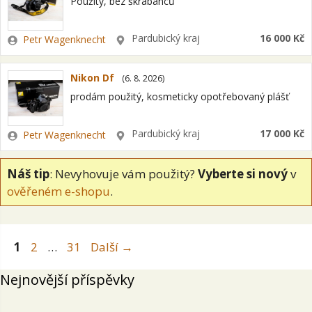
Použitý, bez škrábanců
Zadavatel
Lokalita
Pardubický kraj
16 000 Kč
Petr Wagenknecht
Nikon Df
(
6. 8. 2026
)
prodám použitý, kosmeticky opotřebovaný plášť
Zadavatel
Lokalita
Pardubický kraj
17 000 Kč
Petr Wagenknecht
Náš tip
: Nevyhovuje vám použitý?
Vyberte si nový
v
ověřeném e-shopu
.
Stránka
Stránka
Stránka
1
2
…
31
Další
→
Nejnovější příspěvky