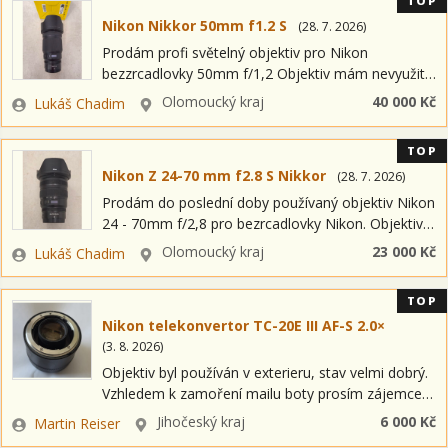
TOP
Nikon Nikkor 50mm f1.2 S
(
28. 7. 2026
)
Prodám profi světelný objektiv pro Nikon
bezzrcadlovky 50mm f/1,2 Objektiv mám nevyužitý
(používám převážně 35mm a 85mm f1,2)
Zadavatel
Lokalita
Olomoucký kraj
40 000 Kč
Lukáš Chadim
Nafoceno maximálně 500fotek. Včetně krabice a
komplet příslušenství, stav jako…
TOP
Nikon Z 24-70 mm f2.8 S Nikkor
(
28. 7. 2026
)
Prodám do poslední doby používaný objektiv Nikon
24 - 70mm f/2,8 pro bezrcadlovky Nikon. Objektiv
je plně funkční. Důvod prodeje je přechod na SII.
Zadavatel
Lokalita
Olomoucký kraj
23 000 Kč
Lukáš Chadim
Jednou mi spadl z…
TOP
Nikon telekonvertor TC-20E III AF-S 2.0×
(
3. 8. 2026
)
Objektiv byl používán v exterieru, stav velmi dobrý.
Vzhledem k zamoření mailu boty prosím zájemce,
ať raději zavolají 723289543. Zvažte osobní odběr.
Zadavatel
Lokalita
Jihočeský kraj
6 000 Kč
Martin Reiser
Cenu požaduji předem na účet.