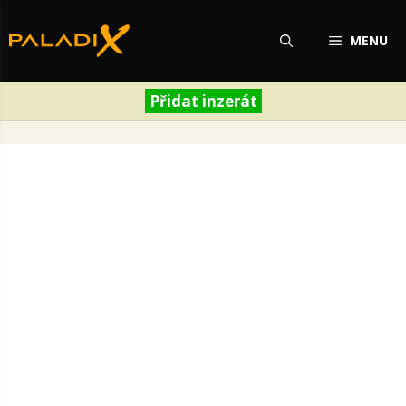
Přeskočit
na
MENU
obsah
Přidat inzerát