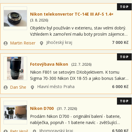
TOP
Nikon telekonvertor TC-14E III AF-S 1.4×
(
3. 8. 2026
)
Objektiv byl používán v exterieru, stav velmi dobrý.
Vzhledem k zamoření mailu boty prosím zájemce,
ať raději zavolají 723289543. Zvažte osobní odběr.
Zadavatel
Lokalita
Jihočeský kraj
7 000 Kč
Martin Reiser
Cenu požaduji předem na účet.
TOP
Fotovýbava Nikon
(
22. 7. 2026
)
Nikon F801 se setovým DXobjektivem. K tomu
Sigma 70-300 Nikon DX 18-55 a jako bonus Sakar?
35-70 K tomu tiskárnu Epson expresion Premium
Zadavatel
Lokalita
Hlavní město Praha
6 000 Kč
Dan She
XP 6000 Prodávám nejraději jako kompletní…
TOP
Nikon D700
(
31. 7. 2026
)
Prodám Nikon D700 - originální balení - baterie,
nabíječka, popruh - 1 baterie navíc - zvětšující
okulárová čočka DK-17M - paměťová karta CF
Zadavatel
Lokalita
Jihomoravský kraj
6 500 Kč
Petr Hroš