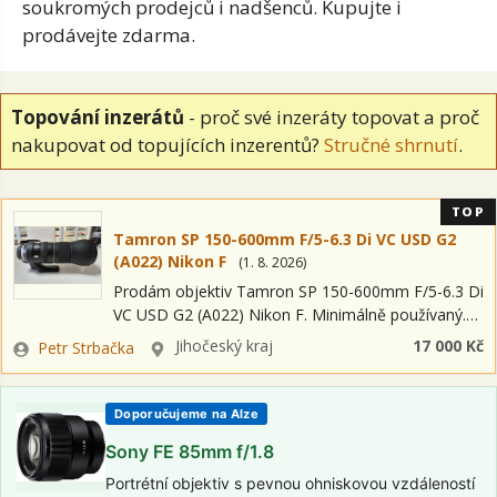
soukromých prodejců i nadšenců. Kupujte i
prodávejte zdarma.
Topování inzerátů
- proč své inzeráty topovat a proč
nakupovat od topujících inzerentů?
Stručné shrnutí
.
TOP
Tamron SP 150-600mm F/5-6.3 Di VC USD G2
(A022) Nikon F
(
1. 8. 2026
)
Prodám objektiv Tamron SP 150-600mm F/5-6.3 Di
VC USD G2 (A022) Nikon F. Minimálně používaný.
Upřednostňuji osobní předání a vyzkoušení při
Zadavatel
Lokalita
Jihočeský kraj
17 000 Kč
Petr Strbačka
předání.
Doporučujeme na Alze
Sony FE 85mm f/1.8
Portrétní objektiv s pevnou ohniskovou vzdáleností