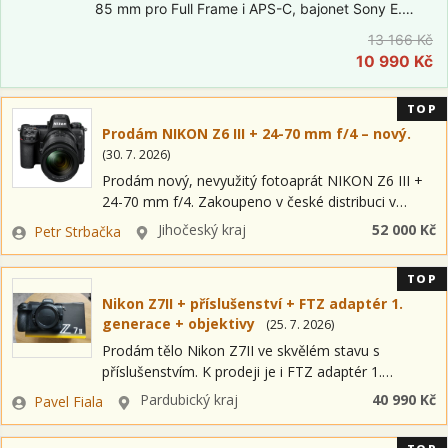
85 mm pro Full Frame i APS-C, bajonet Sony E.
Rychlé a tiché automatické ostření, kruhová clona s
13 166 Kč
9 lamelami pro hladký bokeh, závit pro filtry 67
10 990 Kč
mm, hmotnost 371 g…
TOP
Prodám NIKON Z6 III + 24-70 mm f/4 – nový.
(
30. 7. 2026
)
Prodám nový, nevyužitý fotoaprát NIKON Z6 III +
24-70 mm f/4. Zakoupeno v české distribuci v
prosinci 2025. K fotoaparátu je možné prodat za
Zadavatel
Lokalita
Jihočeský kraj
52 000 Kč
Petr Strbačka
výhodnou cenu dohodou: Paměťová…
TOP
Nikon Z7II + příslušenství + FTZ adaptér 1.
generace + objektivy
(
25. 7. 2026
)
Prodám tělo Nikon Z7II ve skvělém stavu s
příslušenstvím. K prodeji je i FTZ adaptér 1.
generace a objektivy. 1) Nikon Z7 II + příslušenství
Zadavatel
Lokalita
Pardubický kraj
40 990 Kč
Pavel Fiala
Stav: Jako nový.…