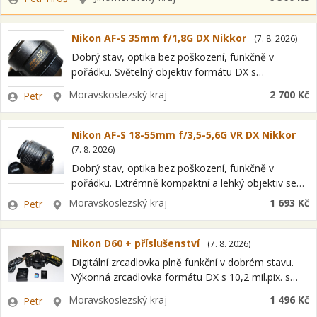
SanDisk ultra II 8GB -…
Nikon AF-S 35mm f/1,8G DX Nikkor
(
7. 8. 2026
)
Dobrý stav, optika bez poškození, funkčně v
pořádku. Světelný objektiv formátu DX s
ohniskovou vzdáleností 35mm (ekvivalent u
Zadavatel
Lokalita
Moravskoslezský kraj
2 700 Kč
Petr
kinofilmu: 52,5mm). Vysoká světelnost f/1,8.
Ultrazvukový zaostřovací motor (SWM) pro…
Nikon AF-S 18-55mm f/3,5-5,6G VR DX Nikkor
(
7. 8. 2026
)
Dobrý stav, optika bez poškození, funkčně v
pořádku. Extrémně kompaktní a lehký objektiv se
zoomem, vybavený vysoce kvalitní optikou.
Zadavatel
Lokalita
Moravskoslezský kraj
1 693 Kč
Petr
Exkluzivní ultrazvukový zaostřovací motor Nikon
(SWM) pro rychlé, přesné…
Nikon D60 + příslušenství
(
7. 8. 2026
)
Digitální zrcadlovka plně funkční v dobrém stavu.
Výkonná zrcadlovka formátu DX s 10,2 mil.pix. s
kompaktním tělem. Zpracováním obrazu EXPEED.
Zadavatel
Lokalita
Moravskoslezský kraj
1 496 Kč
Petr
Širokým rozsahem citlivostí ISO. Snadno