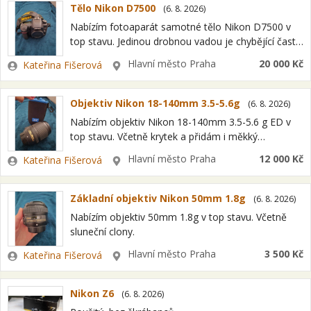
Tělo Nikon D7500
(
6. 8. 2026
)
Nabízím fotoaparát samotné tělo Nikon D7500 v
top stavu. Jedinou drobnou vadou je chybějící čast
gumové očnice hledáčku. Jinak je vse funkcni, bez
Zadavatel
Lokalita
Hlavní město Praha
20 000 Kč
Kateřina Fišerová
škrábanců ci jineho poškození. Včetně…
Objektiv Nikon 18-140mm 3.5-5.6g
(
6. 8. 2026
)
Nabízím objektiv Nikon 18-140mm 3.5-5.6 g ED v
top stavu. Včetně krytek a přidám i měkký
softshellový obal znacky JJC.
Zadavatel
Lokalita
Hlavní město Praha
12 000 Kč
Kateřina Fišerová
Základní objektiv Nikon 50mm 1.8g
(
6. 8. 2026
)
Nabízím objektiv 50mm 1.8g v top stavu. Včetně
sluneční clony.
Zadavatel
Lokalita
Hlavní město Praha
3 500 Kč
Kateřina Fišerová
Nikon Z6
(
6. 8. 2026
)