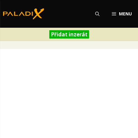
Přeskočit
na
MENU
obsah
Přidat inzerát