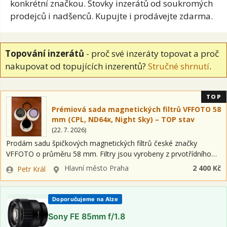
konkrétní značkou. Stovky inzerátů od soukromých
prodejců i nadšenců. Kupujte i prodávejte zdarma.
Topování inzerátů
- proč své inzeráty topovat a proč
nakupovat od topujících inzerentů?
Stručné shrnutí
.
TOP
Prémiová sada magnetických filtrů VFFOTO 58
mm (CPL, ND64x, Night Sky) – TOP stav
(
22. 7. 2026
)
Prodám sadu špičkových magnetických filtrů české značky
VFFOTO o průměru 58 mm. Filtry jsou vyrobeny z prvotřídního
optického skla s pokročilými nano-vrstvami. Magnetický systém
Zadavatel
Lokalita
Hlavní město Praha
2 400 Kč
Petr Král
je neuvěřitelně rychlý a…
Doporučujeme na Alze
Sony FE 85mm f/1.8