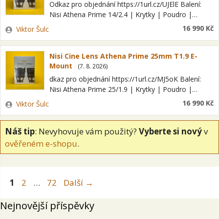
Odkaz pro objednání https://1url.cz/UJElE Balení:
Nisi Athena Prime 14/2.4 | Krytky | Poudro |
Krabice Stav: Vzhled: Jako nové Optika: Bez vad
Zadavatel
16 990 Kč
Viktor Šulc
Mechanika: Bez vad Bajonet Sony E…
Nisi Cine Lens Athena Prime 25mm T1.9 E-
Mount
(
7. 8. 2026
)
dkaz pro objednání https://1url.cz/MJ5oK Balení:
Nisi Athena Prime 25/1.9 | Krytky | Poudro |
Krabice Stav: Vzhled: Jako nové Optika: Bez vad
Zadavatel
16 990 Kč
Viktor Šulc
Mechanika: Bez vad Bajonet Sony E…
Náš tip
: Nevyhovuje vám použitý?
Vyberte si nový
v
ověřeném e-shopu
.
Stránka
Stránka
Stránka
1
2
…
72
Další
→
Nejnovější příspěvky