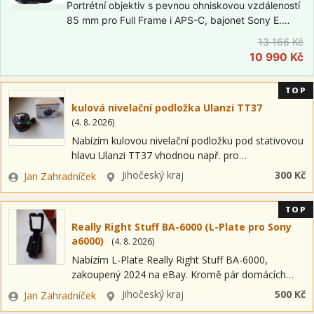
Portrétní objektiv s pevnou ohniskovou vzdáleností
85 mm pro Full Frame i APS-C, bajonet Sony E.
Rychlé a tiché automatické ostření, kruhová clona s
13 166 Kč
9 lamelami pro hladký bokeh, závit pro filtry 67
10 990 Kč
mm, hmotnost 371 g…
TOP
kulová nivelační podložka Ulanzi TT37
(
4. 8. 2026
)
Nabízím kulovou nivelační podložku pod stativovou
hlavu Ulanzi TT37 vhodnou např. pro
panoramatickou fotografii: Zboží zakoupeno 2024
Zadavatel
Lokalita
Jihočeský kraj
300 Kč
Jan Zahradníček
u výrobce a kromě pár domácích testů
nepoužíváno. Nabízím za 300…
TOP
Really Right Stuff BA-6000 (L-Plate pro Sony
a6000)
(
4. 8. 2026
)
Nabízím L-Plate Really Right Stuff BA-6000,
zakoupený 2024 na eBay. Kromě pár domácích
testů nepoužívaný. Nabízím za 500 Kč. Osobní
Zadavatel
Lokalita
Jihočeský kraj
500 Kč
Jan Zahradníček
předání v Prachaticích. Případně Zásilkovnou (+ 89