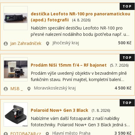
Kč…
TOP
destička Leofoto NR-100 pro panoramatickou
(apod.) fotografii
(
4. 8. 2026
)
Nabízím speciální destičku Leofoto NR-100 pro
přesné nalezení nodálního bodu (potřeba např. u
panoramatické fotografie). Zboží zakoupeno 2024
Zadavatel
Lokalita
Jihočeský kraj
500 Kč
Jan Zahradníček
u Foto Škoda a kromě pár domácích testů
nepoužíváno. Nabízím…
TOP
Prodám NiSi 15mm f/4 – RF bajonet
(
5. 7. 2026
)
Prodám výše uvedený objektiv v bezvadném plně
funkčním stavu. První majitel, kompletní balení
(objektiv, krytky, sl. clona, pouzdro, krabice,
Zadavatel
Lokalita
Moravskoslezský kraj
4 500 Kč
MSB _
manuál). Opticky vyvážený kus (výběr ze dvou ks. -
…
TOP
Polaroid Now+ Gen 3 Black
(
1. 8. 2026
)
Nabízíme vám další fotoaparát z naší nabídky
fototechniky. Polaroid Now+ Gen 3 Black Jedná se
o položku OPEN BOX = nový kus s plnou zárukou a
Zadavatel
Lokalita
Hlavní město Praha
3 590 Kč
FOTOBAZAR.cz