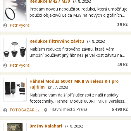
Redukce M42 / M39
(
7. 8. 2026
)
Prodám novou nepoužitou redukci, která umožňuje
použití objektivů Leica M39 na nových digitálních
zrcadlovkách s použitím další redukce např.: (tyto
Zadavatel
39 Kč
Petr Vyoral
redukce také nabízím) Canon /M42 Nikon/M42
Olympus/M42 Sony/M42…
Redukce filtrového závitu
(
7. 8. 2026
)
Nabízím redukce filtrového závitu, které Vám
umožní používat jiný filtr než je velikost závitu na
vašem objektivu. První číslo vždy označuje velikost
Zadavatel
49 Kč
Petr Vyoral
závitu objektivu, druhé číslo je velikost…
Hähnel Modus 600RT MK II Wireless Kit pro
Fujifilm
(
31. 7. 2026
)
Nabízíme vám další příslušenství z naší nabídky
fototechniky. Hähnel Modus 600RT MK II Wireless
Kit pro Fujifilm Jedná se o položku OPEN BOX =
Zadavatel
Lokalita
Hlavní město Praha
6 490 Kč
FOTOBAZAR.cz
nový kus s plnou…
Brašny Kalahari
(
7. 8. 2026
)