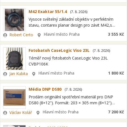
M42 Exaktar 55/1.4
(
7. 8. 2026
)
Vysoce světelný základní objektiv v perfektním
stavu, contarex planar design pro závit M42,s
přepínačem A/M tedy snadno použitelný i na
Zadavatel
Lokalita
Hlavní město Praha
3 555 Kč
Robert Certo
digitálních aparátech s redukcí. Osobně v Praze či…
Fotobatoh CaseLogic Viso 23L
(
7. 8. 2026
)
Téměř nový fotobatoh CaseLogic Viso 23L
CVBP106K
Zadavatel
Lokalita
Hlavní město Praha
1 800 Kč
Jan Kubita
Média DNP DS80
(
7. 8. 2026
)
Prodám originální spotřební materiál pro DNP
DS80 (8×12"). Formát: 203 × 305 mm (8×12")
Kapacita: 220 fotografií - 2 role po 110 výtiscích
Zadavatel
Lokalita
Hlavní město Praha
7 200 Kč
Václav Kolář
Stav: nové, originálně zabalené Osobní…