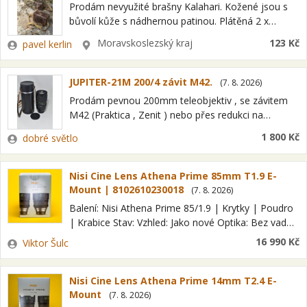
Prodám nevyužité brašny Kalahari. Kožené jsou s
bůvolí kůže s nádhernou patinou. Plátěná 2 x
objektiv + tělo, cena 1000. Větší kožená vnitřní
Zadavatel
Lokalita
Moravskoslezský kraj
123 Kč
pavel kerlin
rozměr 20 x 14 x…
JUPITER-21M 200/4 závit M42.
(
7. 8. 2026
)
Prodám pevnou 200mm teleobjektiv , se závitem
M42 (Praktica , Zenit ) nebo přes redukci na
kterýkoliv digitál. Objektiv je velmi zachovalý. Optika
Zadavatel
1 800 Kč
dobré světlo
v naprostém pořádku. clona krásně…
Nisi Cine Lens Athena Prime 85mm T1.9 E-
Mount | 8102610230018
(
7. 8. 2026
)
Balení: Nisi Athena Prime 85/1.9 | Krytky | Poudro
| Krabice Stav: Vzhled: Jako nové Optika: Bez vad
Mechanika: Bez vad Bajonet Sony E Formát
Zadavatel
16 990 Kč
Viktor Šulc
snímače FF Kategorie…
Nisi Cine Lens Athena Prime 14mm T2.4 E-
Mount
(
7. 8. 2026
)