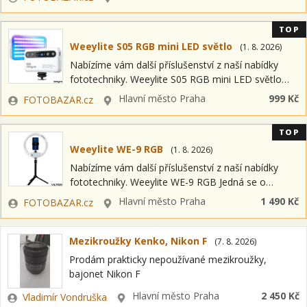
možností odpočtu…
TOP
Weeylite S05 RGB mini LED světlo
(
1. 8. 2026
)
Nabízíme vám další příslušenství z naší nabídky
fototechniky. Weeylite S05 RGB mini LED světlo
Jedná se o položku OPEN BOX = nový kus s plnou
Zadavatel
Lokalita
Hlavní město Praha
999 Kč
FOTOBAZAR.cz
zárukou a možností…
TOP
Weeylite WE-9 RGB
(
1. 8. 2026
)
Nabízíme vám další příslušenství z naší nabídky
fototechniky. Weeylite WE-9 RGB Jedná se o
položku OPEN BOX = nový kus s plnou zárukou a
Zadavatel
Lokalita
Hlavní město Praha
1 490 Kč
FOTOBAZAR.cz
možností odpočtu DPH. Nabízený…
Mezikroužky Kenko, Nikon F
(
7. 8. 2026
)
Prodám prakticky nepoužívané mezikroužky,
bajonet Nikon F
Zadavatel
Lokalita
Hlavní město Praha
2 450 Kč
Vladimír Vondruška