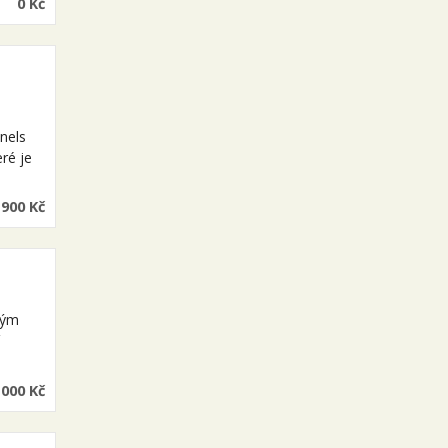
0 Kč
nels
eré je
900 Kč
ným
 000 Kč