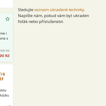
Sledujte
seznam ukradené techniky
.
Napište nám, pokud vám byl ukraden
foťák nebo příslušenství.
ame i
lona s
166 Kč
90 Kč
f/4
RF
ktiv
akázku