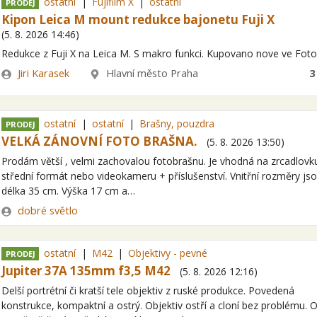
ostatní
Fujifilm X
ostatní
PRODEJ
Kipon Leica M mount redukce bajonetu Fuji X
(
5. 8. 2026
14:46
)
Redukce z Fuji X na Leica M. S makro funkci. Kupovano nove ve Fot
Zadavatel
Lokalita
Jiri Karasek
Hlavní město Praha
3
ostatní
ostatní
Brašny, pouzdra
PRODEJ
VELKÁ ZÁNOVNÍ FOTO BRAŠNA.
(
5. 8. 2026
13:50
)
Prodám větší , velmi zachovalou fotobrašnu. Je vhodná na zrcadlovku
střední formát nebo videokameru + příslušenství. Vnitřní rozměry jso
délka 35 cm. Výška 17 cm a…
Zadavatel
dobré světlo
ostatní
M42
Objektivy - pevné
PRODEJ
Jupiter 37A 135mm f3,5 M42
(
5. 8. 2026
12:16
)
Delší portrétní či kratší tele objektiv z ruské produkce. Povedená
konstrukce, kompaktní a ostrý. Objektiv ostří a cloní bez problému. O