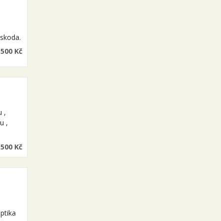
oskoda.
 500 Kč
 ,
u ,
500 Kč
ptika