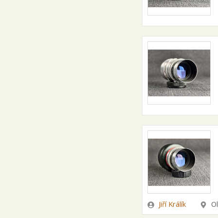
Zadavatel
Lokal
Jiří Králík
O