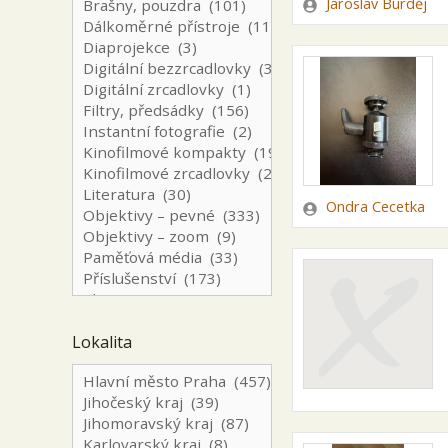
Zadavatel
Jaroslav Burděj
Zadavatel
Ondra Cecetka
Lokalita