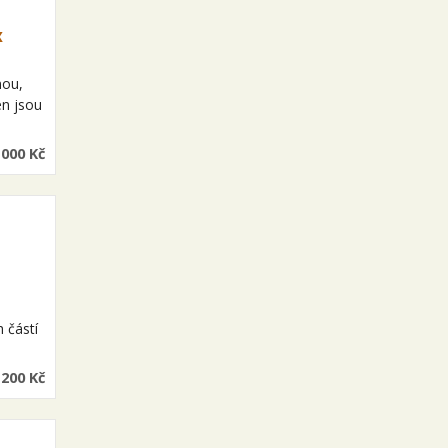
x
nou,
en jsou
 000 Kč
.
 částí
 200 Kč