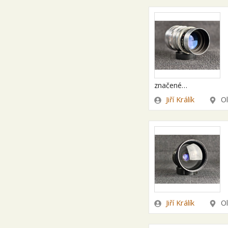
značené…
Zadavatel
Lokal
Jiří Králík
O
Zadavatel
Lokal
Jiří Králík
O