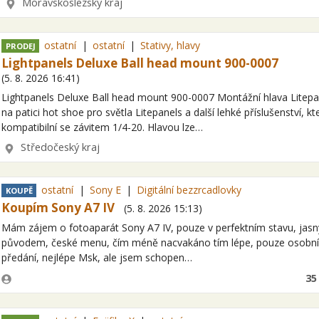
Lokalita
Moravskoslezský kraj
ostatní
ostatní
Stativy, hlavy
PRODEJ
Lightpanels Deluxe Ball head mount 900-0007
(
5. 8. 2026
16:41
)
Lightpanels Deluxe Ball head mount 900-0007 Montážní hlava Litepa
na patici hot shoe pro světla Litepanels a další lehké příslušenství, kt
kompatibilní se závitem 1/4-20. Hlavou lze…
Lokalita
Středočeský kraj
ostatní
Sony E
Digitální bezzrcadlovky
KOUPĚ
Koupím Sony A7 IV
(
5. 8. 2026
15:13
)
Mám zájem o fotoaparát Sony A7 IV, pouze v perfektním stavu, jas
původem, české menu, čím méně nacvakáno tím lépe, pouze osobní
předání, nejlépe Msk, ale jsem schopen…
Zadavatel
35