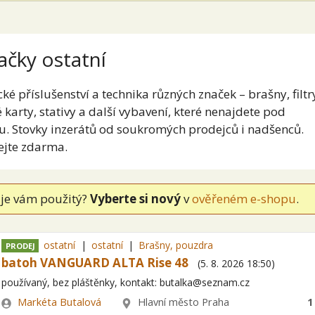
ačky ostatní
cké příslušenství a technika různých značek – brašny, filtr
karty, stativy a další vybavení, které nenajdete pod
u. Stovky inzerátů od soukromých prodejců i nadšenců.
ejte zdarma.
je vám použitý?
Vyberte si nový
v
ověřeném e-shopu
.
ostatní
ostatní
Brašny, pouzdra
PRODEJ
batoh VANGUARD ALTA Rise 48
(
5. 8. 2026
18:50
)
používaný, bez pláštěnky, kontakt: butalka@seznam.cz
Zadavatel
Lokalita
Markéta Butalová
Hlavní město Praha
1