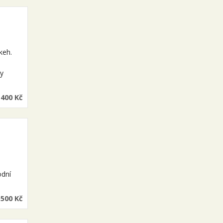
keh.
vy
 400 Kč
odní
 500 Kč