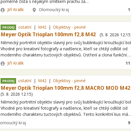
poměrně čistá s nějakým smítkem prachu za…
Zadavatel
Lokalita
Jiří Králík
Olomoucký kraj
1
ostatní
M42
Objektivy - pevné
PRODEJ
Meyer Optik Trioplan 100mm f2,8 M42
(
5. 8. 2026
12:15
Německý portrétní objektiv slavný pro svůj bublinkující kroužkující bo
Vhodné pro kreativní fotografy a nadšence, kteří se chtějí odlišit od
moderního charakteru tuctových objektivů. Ostření a clona funkční.…
Zadavatel
Jiří Králík
11
ostatní
M42
Objektivy - pevné
PRODEJ
Meyer Optik Trioplan 100mm f2,8 MACRO MOD M42
(
5. 8. 2026
12:15
)
Německý portrétní objektiv slavný pro svůj bublinkující kroužkující bo
Vhodné pro kreativní fotografy a nadšence, kteří se chtějí odlišit od
moderního charakteru tuctových objektivů. Tento konkrétní kus má
ita
lomoucký kraj
9