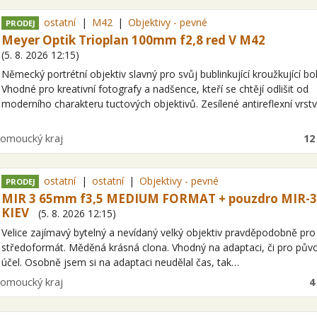
ostatní
M42
Objektivy - pevné
PRODEJ
Meyer Optik Trioplan 100mm f2,8 red V M42
(
5. 8. 2026
12:15
)
Německý portrétní objektiv slavný pro svůj bublinkující kroužkující bo
Vhodné pro kreativní fotografy a nadšence, kteří se chtějí odlišit od
moderního charakteru tuctových objektivů. Zesílené antireflexní vrst
ita
lomoucký kraj
12
ostatní
ostatní
Objektivy - pevné
PRODEJ
MIR 3 65mm f3,5 MEDIUM FORMAT + pouzdro MIR-3
KIEV
(
5. 8. 2026
12:15
)
Velice zajímavý bytelný a nevídaný velký objektiv pravděpodobně pro
středoformát. Měděná krásná clona. Vhodný na adaptaci, či pro pův
účel. Osobně jsem si na adaptaci neudělal čas, tak…
ita
lomoucký kraj
4