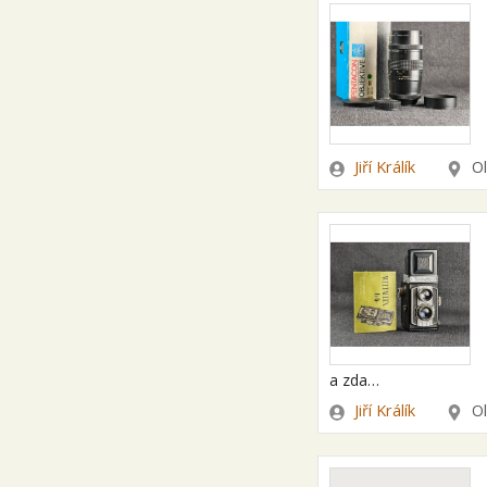
Zadavatel
Lokal
Jiří Králík
O
a zda…
Zadavatel
Lokal
Jiří Králík
O