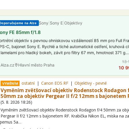
Sony
|
Sony E
|
Objektivy
Doporučujeme na Alze
ony FE 85mm f/1.8
ortrétní objektiv s pevnou ohniskovou vzdáleností 85 mm pro Full Fr
PS-C, bajonet Sony E. Rychlé a tiché automatické ostření, kruhová c
 lamelami pro hladký bokeh, závit pro filtry 67 mm, hmotnost 371 g…
13 
Alza.cz
Hlavní město Praha
10 9
ostatní
Canon EOS RF
Objektivy - pevné
VYMĚNÍM
Vyměním zvětšovací objektiv Rodenstock Rodagon 
50mm za objektiv Pergear II f/2 12mm s bajonetem 
(
5. 8. 2026
18:26
)
Vyměním zvětšovací objektiv Rodenstock Rodagon f/4 50mm za obje
Pergear II f/2 12mm s bajonetem RF. Krabička Nikon EL, miska na z
Opemus 5a…