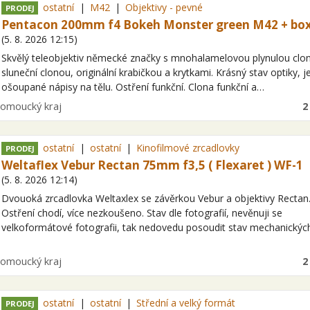
ostatní
M42
Objektivy - pevné
PRODEJ
Pentacon 200mm f4 Bokeh Monster green M42 + bo
(
5. 8. 2026
12:15
)
Skvělý teleobjektiv německé značky s mnohalamelovou plynulou clo
sluneční clonou, originální krabičkou a krytkami. Krásný stav optiky, j
ošoupané nápisy na tělu. Ostření funkční. Clona funkční a…
ita
lomoucký kraj
2
ostatní
ostatní
Kinofilmové zrcadlovky
PRODEJ
Weltaflex Vebur Rectan 75mm f3,5 ( Flexaret ) WF-1
(
5. 8. 2026
12:14
)
Dvouoká zrcadlovka Weltaxlex se závěrkou Vebur a objektivy Rectan
Ostření chodí, více nezkoušeno. Stav dle fotografií, nevěnuji se
velkoformátové fotografii, tak nedovedu posoudit stav mechanických
ita
lomoucký kraj
2
ostatní
ostatní
Střední a velký formát
PRODEJ