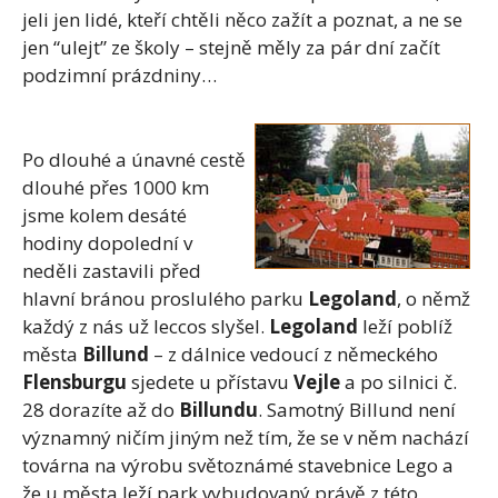
jeli jen lidé, kteří chtěli něco zažít a poznat, a ne se
jen “ulejt” ze školy – stejně měly za pár dní začít
podzimní prázdniny…
Po dlouhé a únavné cestě
dlouhé přes 1000 km
jsme kolem desáté
hodiny dopolední v
neděli zastavili před
hlavní bránou proslulého parku
Legoland
, o němž
každý z nás už leccos slyšel.
Legoland
leží poblíž
města
Billund
– z dálnice vedoucí z německého
Flensburgu
sjedete u přístavu
Vejle
a po silnici č.
28 dorazíte až do
Billundu
. Samotný Billund není
významný ničím jiným než tím, že se v něm nachází
továrna na výrobu světoznámé stavebnice Lego a
že u města leží park vybudovaný právě z této