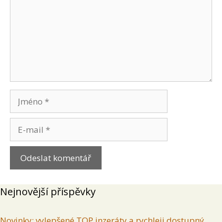
Jméno
E-
mail
Nejnovější příspěvky
Novinky: vylepšené TOP inzeráty a rychleji dostupný