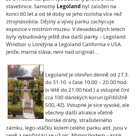
stavebnice. Samotný
Legoland
byl založen na
konci 60.let a od té doby se jeho rozloha více než
ztrojnásobila. Dějiny a vývoj parku zachycuje
expozice v místním muzeu. V devadesátých letech
byly vybudovány ještě dva další parky – Legoland
Windsor u Londýna a Legoland California v USA.
Jenže, marná sláva, není nad originál…
Legoland je otevřen denně od 27.3.
do 31.10. v čase 10.00 – 20.00 hod.
(v létě do 21.00 hod.) a vstupné činí
cca 100 dánských korun (přibližně
500,-Kč). Vstupné je sice vysoké, ale
všechny další atrakce včetně
horské dráhy, strašidelného
zámku, lego-vláčku kolem celého parku atd. jsou v
ceně a nepřiplácí se už nic. Mimochodem – kolik