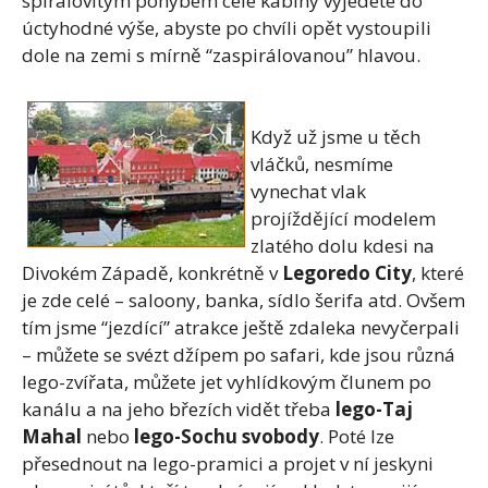
spirálovitým pohybem celé kabiny vyjedete do
úctyhodné výše, abyste po chvíli opět vystoupili
dole na zemi s mírně “zaspirálovanou” hlavou.
Když už jsme u těch
vláčků, nesmíme
vynechat vlak
projíždějící modelem
zlatého dolu kdesi na
Divokém Západě, konkrétně v
Legoredo City
, které
je zde celé – saloony, banka, sídlo šerifa atd. Ovšem
tím jsme “jezdící” atrakce ještě zdaleka nevyčerpali
– můžete se svézt džípem po safari, kde jsou různá
lego-zvířata, můžete jet vyhlídkovým člunem po
kanálu a na jeho březích vidět třeba
lego-Taj
Mahal
nebo
lego-Sochu svobody
. Poté lze
přesednout na lego-pramici a projet v ní jeskyni