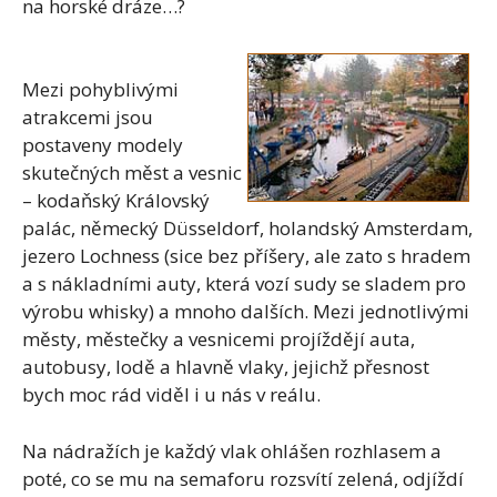
na horské dráze…?
Mezi pohyblivými
atrakcemi jsou
postaveny modely
skutečných měst a vesnic
– kodaňský Královský
palác, německý Düsseldorf, holandský Amsterdam,
jezero Lochness (sice bez příšery, ale zato s hradem
a s nákladními auty, která vozí sudy se sladem pro
výrobu whisky) a mnoho dalších. Mezi jednotlivými
městy, městečky a vesnicemi projíždějí auta,
autobusy, lodě a hlavně vlaky, jejichž přesnost
bych moc rád viděl i u nás v reálu.
Na nádražích je každý vlak ohlášen rozhlasem a
poté, co se mu na semaforu rozsvítí zelená, odjíždí