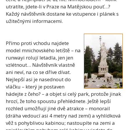
utratíte, jdete-li v Praze na Matějskou pouť…?
Každý návštěvník dostane ke vstupence i plánek s
užitečnými informacemi.
Přímo proti vchodu najdete
model mnichovského letiště – na
runwayi rolují letadla, jen jen
vzlétnout… Návštěvník vlastně
ani neví, na co se dříve dívat.
Nejlepší asi je nasednout do
vláčku – který je postaven
hádejte z čeho? – a objet si celý park, protože jinak
hrozí, že toho spoustu přehlédnete. Ještě lepší
rozhled umožňují jiné dvě atrakce – monorail
(dráha vedoucí asi 4 metry nad zemí) a vyhlídková
věž s pohyblivou kabinou; nastoupíte na zemi a