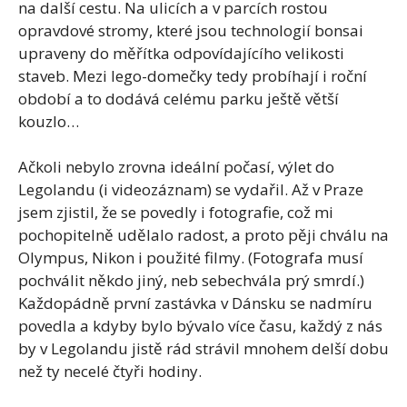
na další cestu. Na ulicích a v parcích rostou
opravdové stromy, které jsou technologií bonsai
upraveny do měřítka odpovídajícího velikosti
staveb. Mezi lego-domečky tedy probíhají i roční
období a to dodává celému parku ještě větší
kouzlo…
Ačkoli nebylo zrovna ideální počasí, výlet do
Legolandu (i videozáznam) se vydařil. Až v Praze
jsem zjistil, že se povedly i fotografie, což mi
pochopitelně udělalo radost, a proto pěji chválu na
Olympus, Nikon i použité filmy. (Fotografa musí
pochválit někdo jiný, neb sebechvála prý smrdí.)
Každopádně první zastávka v Dánsku se nadmíru
povedla a kdyby bylo bývalo více času, každý z nás
by v Legolandu jistě rád strávil mnohem delší dobu
než ty necelé čtyři hodiny.