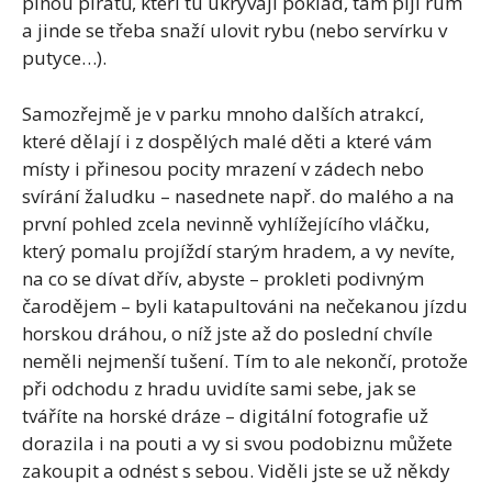
plnou pirátů, kteří tu ukrývají poklad, tam pijí rum
a jinde se třeba snaží ulovit rybu (nebo servírku v
putyce…).
Samozřejmě je v parku mnoho dalších atrakcí,
které dělají i z dospělých malé děti a které vám
místy i přinesou pocity mrazení v zádech nebo
svírání žaludku – nasednete např. do malého a na
první pohled zcela nevinně vyhlížejícího vláčku,
který pomalu projíždí starým hradem, a vy nevíte,
na co se dívat dřív, abyste – prokleti podivným
čarodějem – byli katapultováni na nečekanou jízdu
horskou dráhou, o níž jste až do poslední chvíle
neměli nejmenší tušení. Tím to ale nekončí, protože
při odchodu z hradu uvidíte sami sebe, jak se
tváříte na horské dráze – digitální fotografie už
dorazila i na pouti a vy si svou podobiznu můžete
zakoupit a odnést s sebou. Viděli jste se už někdy