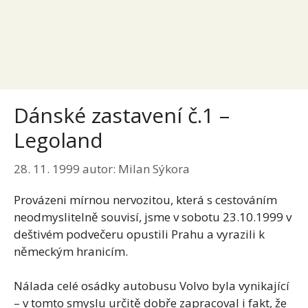
Dánské zastavení č.1 –
Legoland
28. 11. 1999
autor:
Milan Sýkora
Provázeni mírnou nervozitou, která s cestováním
neodmyslitelně souvisí, jsme v sobotu 23.10.1999 v
deštivém podvečeru opustili Prahu a vyrazili k
německým hranicím.
Nálada celé osádky autobusu Volvo byla vynikající
– v tomto smyslu určitě dobře zapracoval i fakt, že