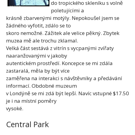
do tropického skleníku s volně
poletujícími a
krásně zbarvenými motýly. Nepokoušel jsem se
žádného vyfotit, zdálo se to
skoro nemožné. Zážitek ale velice pěkný. Zbytek
muzea mě ale trochu zklamal.
Velká část sestává z vitrín s vycpanými zvířaty
naaranžovanými v jakoby
autentickém prostředí. Koncepce se mi zdála
zastaralá, měla by být více
zaměřena na interakci s návštěvníky a předávání
informací. Obdobné muzeum
v Londýně se mi zdá být lepší. Navíc vstupné $17.50
je i na místní poměry
vysoké.
Central Park