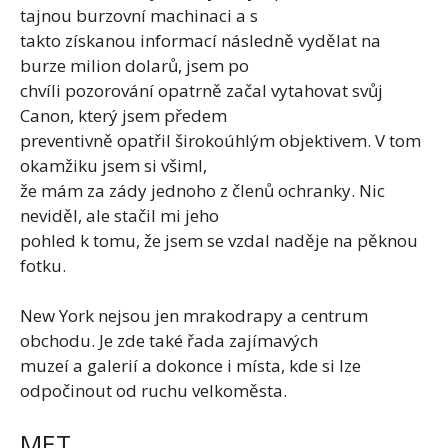
tajnou burzovní machinaci a s
takto získanou informací následně vydělat na
burze milion dolarů, jsem po
chvíli pozorování opatrně začal vytahovat svůj
Canon, který jsem předem
preventivně opatřil širokoúhlým objektivem. V tom
okamžiku jsem si všiml,
že mám za zády jednoho z členů ochranky. Nic
neviděl, ale stačil mi jeho
pohled k tomu, že jsem se vzdal naděje na pěknou
fotku.
New York nejsou jen mrakodrapy a centrum
obchodu. Je zde také řada zajímavých
muzeí a galerií a dokonce i místa, kde si lze
odpočinout od ruchu velkoměsta.
MET