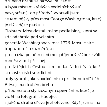
druhého břehu se nazývá Palisades
a bývá místem krátkých nedělních výletů
newyorčanů “do přírody”. Vypravil jsem
se tam pěšky přes most George Washingtona, který
je též vidět z parku u
Cloisters. Most dostal jméno podle bitvy, která se
zde odehrála pod velením
generála Washingtona v roce 1776. Most je sice
impozantních rozměrů, ale
procházka po něm není moc příjemný zážitek kvůli
množství aut přes něj
projíždějících. Cestou jsem potkal řadu běžců, kteří
si most s tisíci smrdícími
auty vybrali jako vhodné místo pro “kondiční” běh.
Bitva je na druhém břehu
připomenuta stylizovaným opevněním, které je
vidět na fotografii. Hádejte,
z jakého druhu dřeva je zhotoveno. Když jsem si na