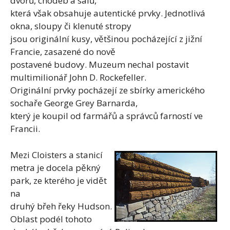
dvorů, chodeb a sálů,
která však obsahuje autentické prvky. Jednotlivá
okna, sloupy či klenuté stropy
jsou originální kusy, většinou pocházející z jižní
Francie, zasazené do nově
postavené budovy. Muzeum nechal postavit
multimilionář John D. Rockefeller.
Originální prvky pocházejí ze sbírky amerického
sochaře George Grey Barnarda,
který je koupil od farmářů a správců farností ve
Francii.
Mezi Cloisters a stanicí
metra je docela pěkný
park, ze kterého je vidět
na
druhý břeh řeky Hudson.
Oblast podél tohoto