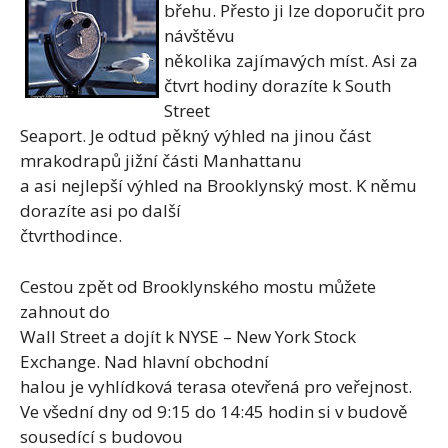
břehu. Přesto ji lze doporučit pro
návštěvu
několika zajímavých míst. Asi za
čtvrt hodiny dorazíte k South
Street
Seaport. Je odtud pěkný výhled na jinou část
mrakodrapů jižní části Manhattanu
a asi nejlepší výhled na Brooklynský most. K němu
dorazíte asi po další
čtvrthodince.
Cestou zpět od Brooklynského mostu můžete
zahnout do
Wall Street a dojít k NYSE – New York Stock
Exchange. Nad hlavní obchodní
halou je vyhlídková terasa otevřená pro veřejnost.
Ve všední dny od 9:15 do 14:45 hodin si v budově
sousedící s budovou