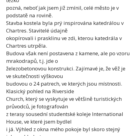
těžko
pozná, neboť jak jsem již zmínil, celé město je v
podstatě na rovině.
Stavba kostela byla prý inspirována katedrálou v
Chartres. Stavitelé údajně
okopírovali i prasklinu ve zdi, kterou katedrála v
Chartres utrpěla.
Budova však není postavena z kamene, ale po vzoru
mrakodrapů, t.j. jde o
železobetonovou konstrukci. Zajímavé je, že věž je
ve skutečnosti výškovou
budovou o 24 patrech, ve kterých jsou místnosti.
Klasický pohled na Riverside
Church, který se vyskytuje ve většině turistických
průvodců, je fotografován
z terasy sousední studentské koleje International
House, ve které jsem bydlel
i já. Výhled z okna mého pokoje byl skoro stejný