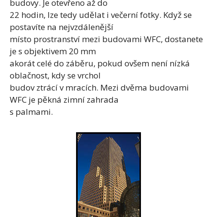
budovy. Je otevřeno až do
22 hodin, lze tedy udělat i večerní fotky. Když se
postavíte na nejvzdálenější
místo prostranství mezi budovami WFC, dostanete
je s objektivem 20 mm
akorát celé do záběru, pokud ovšem není nízká
oblačnost, kdy se vrchol
budov ztrácí v mracích. Mezi dvěma budovami
WFC je pěkná zimní zahrada
s palmami.