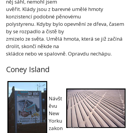
něj sáhl, nemohl jsem
uvěřit. Klády jsou z barevné umělé hmoty
konzistencí podobné pěnovému
polystyrenu. Kdyby bylo opevnění ze dřeva, časem
by se rozpadlo a čistě by
zmizelo ze světa. Umělá hmota, která se již začíná
drolit, skončí někde na
skládce nebo ve spalovně. Opravdu nechápu.
Coney Island
Návšt
ěvu
New
Yorku
zakon