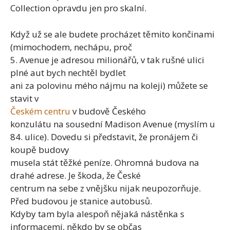
Collection opravdu jen pro skalní.
Když už se ale budete procházet těmito končinami
(mimochodem, nechápu, proč
5. Avenue je adresou milionářů, v tak rušné ulici
plné aut bych nechtěl bydlet
ani za polovinu mého nájmu na koleji) můžete se
stavit v
Českém centru
v budově Českého
konzulátu na sousední Madison Avenue (myslím u
84. ulice). Dovedu si představit, že pronájem či
koupě budovy
musela stát těžké peníze. Ohromná budova na
drahé adrese. Je škoda, že České
centrum na sebe z vnějšku nijak neupozorňuje.
Před budovou je stanice autobusů.
Kdyby tam byla alespoň nějaká nástěnka s
informacemi, někdo by se občas