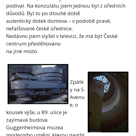
podíval. Na konzulátu jsem jednou byl z úředních
důvodů. Byl to po dlouhé době
autentický dotek domova – v podobě pravé,
nefalšované české úřednice.
Nedávno jsem slyšel v televizi, že má být České
centrum přestěhováno
na jiné místo.
Zpátk
y na 5.
Avenu
e, o
kousek výše, u 89. ulice je
zajímavá budova
Guggenheimova muzea
moderního umění, kterou navrhl