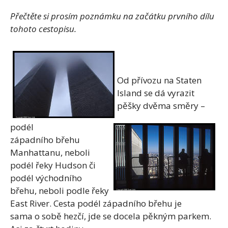
Přečtěte si prosím poznámku na začátku prvního dílu
tohoto cestopisu.
Od přívozu na Staten
Island se dá vyrazit
pěšky dvěma směry –
podél
západního břehu
Manhattanu, neboli
podél řeky Hudson či
podél východního
břehu, neboli podle řeky
East River. Cesta podél západního břehu je
sama o sobě hezčí, jde se docela pěkným parkem.