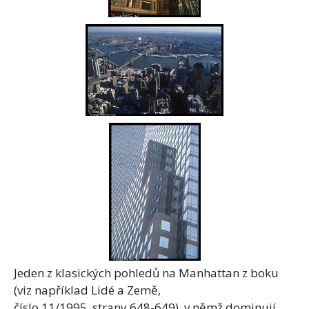
Jeden z klasických pohledů na Manhattan z boku
(viz například Lidé a Země,
číslo 11/1995, strany 648-649), v němž dominují