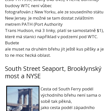
budovy WTC není vůbec
fotografován z New Yorku, ale ze sousedního státu
New Jersey. Je možné se tam dostat zvláštním
metrem PATH (Port Authority
Trans Hudson, má 3 linky, platí se samostatně $1),
které má stanici například v podzemí pod WTC.
Budete
ale muset na druhém břehu jít ještě kus pěšky a je
to ne moc hezká oblast.
South Street Seaport, Brooklynský
most a NYSE
Cesta od South Ferry podél
východního břehu není sama o
sobě tak pěkná,
jako cesta podél západního