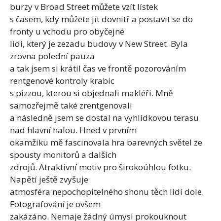
burzy v Broad Street můžete vzít lístek
s časem, kdy můžete jít dovnitř a postavit se do
fronty u vchodu pro obyčejné
lidi, který je zezadu budovy v New Street. Byla
zrovna polední pauza
a tak jsem si krátil čas ve frontě pozorováním
rentgenové kontroly krabic
s pizzou, kterou si objednali makléři. Mně
samozřejmě také zrentgenovali
a následně jsem se dostal na vyhlídkovou terasu
nad hlavní halou. Hned v prvním
okamžiku mě fascinovala hra barevných světel ze
spousty monitorů a dalších
zdrojů. Atraktivní motiv pro širokoúhlou fotku.
Napětí ještě zvyšuje
atmosféra nepochopitelného shonu těch lidí dole.
Fotografování je ovšem
zakázáno. Nemaje žádný úmysl prokouknout