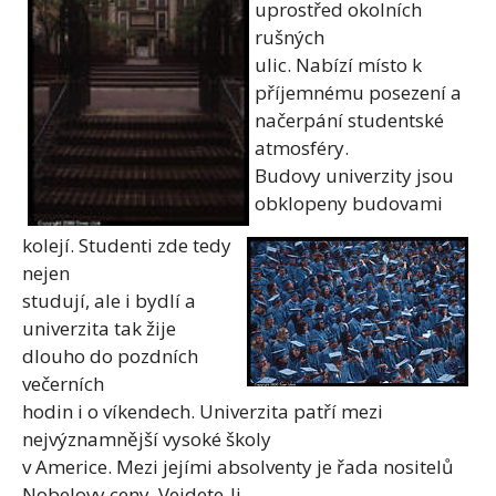
uprostřed okolních
rušných
ulic. Nabízí místo k
příjemnému posezení a
načerpání studentské
atmosféry.
Budovy univerzity jsou
obklopeny budovami
kolejí. Studenti zde tedy
nejen
studují, ale i bydlí a
univerzita tak žije
dlouho do pozdních
večerních
hodin i o víkendech. Univerzita patří mezi
nejvýznamnější vysoké školy
v Americe. Mezi jejími absolventy je řada nositelů
Nobelovy ceny. Vejdete-li