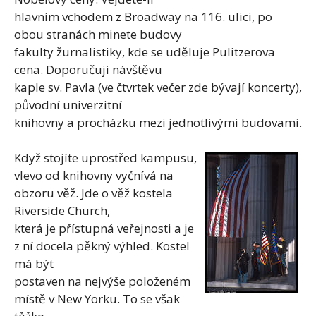
hlavním vchodem z Broadway na 116. ulici, po
obou stranách minete budovy
fakulty žurnalistiky, kde se uděluje Pulitzerova
cena. Doporučuji návštěvu
kaple sv. Pavla (ve čtvrtek večer zde bývají koncerty),
původní univerzitní
knihovny a procházku mezi jednotlivými budovami.
Když stojíte uprostřed kampusu,
vlevo od knihovny vyčnívá na
obzoru věž. Jde o věž kostela
Riverside Church,
která je přístupná veřejnosti a je
z ní docela pěkný výhled. Kostel
má být
postaven na nejvýše položeném
místě v New Yorku. To se však