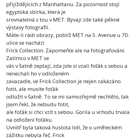
přijíždějících z Manhattanu. Za pozornost stojí
egyptská sbírka, která je
srovnatelná s tou v MET. Bývají zde také pěkné
výstavy fotografií.
Máte-li rádi obrazy, poblíž MET na 5. Avenue u 70.
ulice se nachází
Frick Collection. Zapomeňte ale na fotografování.
Zatímco v MET se
vás v šatně zeptají, zda jste si vzali foťák s sebou a
nenechali ho v odloženém
zavazadle, ve Frick Collection je nejen zakázáno
fotit, ale musíte foťák
odložit v šatně. To se mi samozřejmě nechtělo, tak
jsem řekl, že nebudu fotit,
ale foťák si chci vzít s sebou. Gorila u vchodu trvala
na odložení foťáku.
Uvnitř byla taková hustota lidí, že o uměleckém
zážitku nebyla řeč. Frick