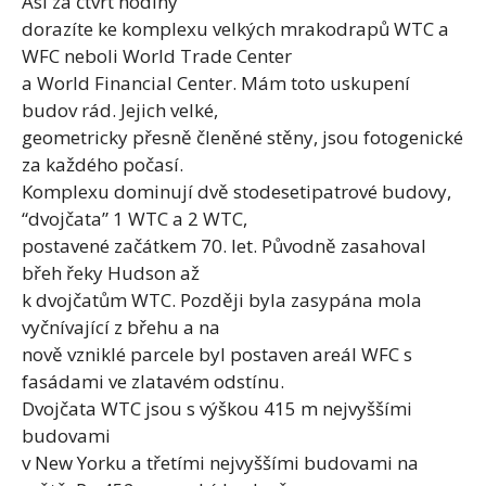
Asi za čtvrt hodiny
dorazíte ke komplexu velkých mrakodrapů WTC a
WFC neboli World Trade Center
a World Financial Center. Mám toto uskupení
budov rád. Jejich velké,
geometricky přesně členěné stěny, jsou fotogenické
za každého počasí.
Komplexu dominují dvě stodesetipatrové budovy,
“dvojčata” 1 WTC a 2 WTC,
postavené začátkem 70. let. Původně zasahoval
břeh řeky Hudson až
k dvojčatům WTC. Později byla zasypána mola
vyčnívající z břehu a na
nově vzniklé parcele byl postaven areál WFC s
fasádami ve zlatavém odstínu.
Dvojčata WTC jsou s výškou 415 m nejvyššími
budovami
v New Yorku a třetími nejvyššími budovami na