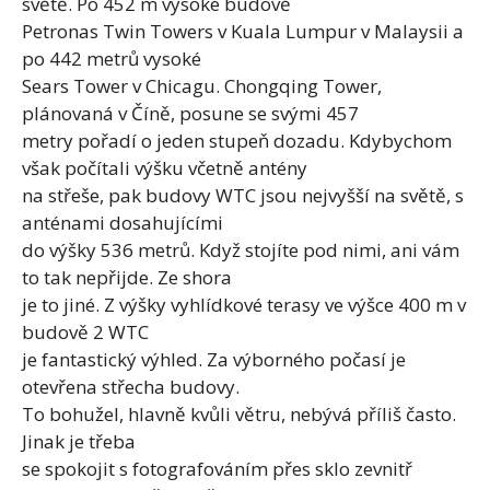
světě. Po 452 m vysoké budově
Petronas Twin Towers v Kuala Lumpur v Malaysii a
po 442 metrů vysoké
Sears Tower v Chicagu. Chongqing Tower,
plánovaná v Číně, posune se svými 457
metry pořadí o jeden stupeň dozadu. Kdybychom
však počítali výšku včetně antény
na střeše, pak budovy WTC jsou nejvyšší na světě, s
anténami dosahujícími
do výšky 536 metrů. Když stojíte pod nimi, ani vám
to tak nepřijde. Ze shora
je to jiné. Z výšky vyhlídkové terasy ve výšce 400 m v
budově 2 WTC
je fantastický výhled. Za výborného počasí je
otevřena střecha budovy.
To bohužel, hlavně kvůli větru, nebývá příliš často.
Jinak je třeba
se spokojit s fotografováním přes sklo zevnitř