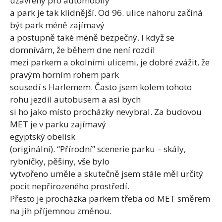
uzavřeny pro automobily
a park je tak klidnější. Od 96. ulice nahoru začíná
být park méně zajímavý
a postupně také méně bezpečný. I když se
domnívám, že během dne není rozdíl
mezi parkem a okolními ulicemi, je dobré zvážit, že
pravým horním rohem park
sousedí s Harlemem. Často jsem kolem tohoto
rohu jezdil autobusem a asi bych
si ho jako místo procházky nevybral. Za budovou
MET je v parku zajímavý
egyptský obelisk
(originální). “Přírodní” scenerie parku – skály,
rybníčky, pěšiny, vše bylo
vytvořeno uměle a skutečně jsem stále měl určitý
pocit nepřirozeného prostředí.
Přesto je procházka parkem třeba od MET směrem
na jih příjemnou změnou.