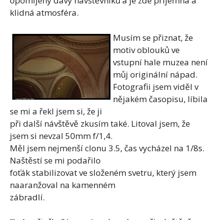
opomíjeny davy návštěvníků a je zde příjemná a
klidná atmosféra.
Musím se přiznat, že
motiv oblouků ve
vstupní hale muzea není
můj originální nápad.
Fotografii jsem viděl v
nějakém časopisu, líbila
se mi a řekl jsem si, že ji
při další návštěvě zkusím také. Litoval jsem, že
jsem si nevzal 50mm f/1,4.
Měl jsem nejmenší clonu 3.5, čas vycházel na 1/8s.
Naštěstí se mi podařilo
foťák stabilizovat ve složeném svetru, který jsem
naaranžoval na kamenném
zábradlí.