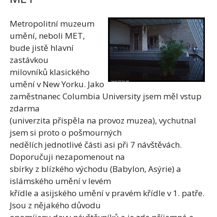
Metropolitní muzeum
umění, neboli MET,
bude jistě hlavní
zastávkou
milovníků klasického
umění v New Yorku. Jako
zaměstnanec Columbia University jsem měl vstup
zdarma
(univerzita přispěla na provoz muzea), vychutnal
jsem si proto o pošmourných
nedělích jednotlivé části asi při 7 návštěvách.
Doporučuji nezapomenout na
sbírky z blízkého východu (Babylon, Asýrie) a
islámského umění v levém
křídle a asijského umění v pravém křídle v 1. patře.
Jsou z nějakého důvodu