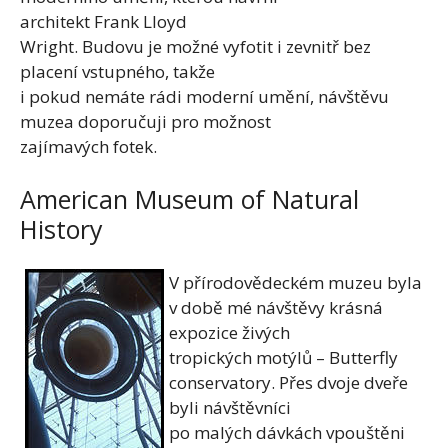
architekt Frank Lloyd
Wright. Budovu je možné vyfotit i zevnitř bez
placení vstupného, takže
i pokud nemáte rádi moderní umění, návštěvu
muzea doporučuji pro možnost
zajímavých fotek.
American Museum of Natural
History
V přírodovědeckém muzeu byla
v době mé návštěvy krásná
expozice živých
tropických motýlů – Butterfly
conservatory. Přes dvoje dveře
byli návštěvníci
po malých dávkách vpouštěni