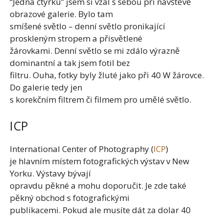
“Jedna čtyřku” jsem si vzal s sebou při návštěvě
obrazové galerie. Bylo tam
smíšené světlo – denní světlo pronikající
proskleným stropem a přisvětlené
žárovkami. Denní světlo se mi zdálo výrazně
dominantní a tak jsem fotil bez
filtru. Ouha, fotky byly žluté jako při 40 W žárovce.
Do galerie tedy jen
s korekčním filtrem či filmem pro umělé světlo.
ICP
International Center of Photography (
ICP
)
je hlavním místem fotografických výstav v New
Yorku. Výstavy bývají
opravdu pěkné a mohu doporučit. Je zde také
pěkný obchod s fotografickými
publikacemi. Pokud ale musíte dát za dolar 40