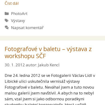
Číst dál
Rubriky
PhotoArt
Štítky
Výstavy
Napsat komentář
Fotografové v baletu – výstava z
workshopu SČF
30. 1. 2012
autor:
Jakub Kencl
Dne 24. ledna 2012 se ve Fotogalerii Václav Lídl v
Libické ulici uskutečnila vernisáž výstavy
Fotografové v baletu. Neváhal jsem a tuto novou
malou galerii jsem navštívil. A abych na to nebyl
sám, vzal jsem si jako odbornou poradkyni
studentku baletní konzervatoře, která určitě