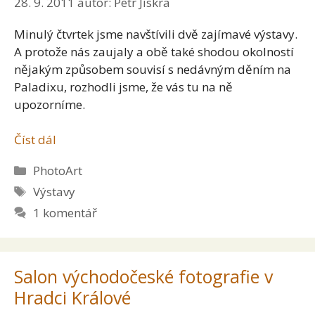
28. 9. 2011
autor:
Petr Jiskra
Minulý čtvrtek jsme navštívili dvě zajímavé výstavy.
A protože nás zaujaly a obě také shodou okolností
nějakým způsobem souvisí s nedávným děním na
Paladixu, rozhodli jsme, že vás tu na ně
upozorníme.
Číst dál
Rubriky
PhotoArt
Štítky
Výstavy
1 komentář
Salon východočeské fotografie v
Hradci Králové