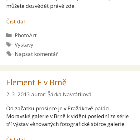
můžete dozvědět právě zde.
Číst dál
Rubriky
PhotoArt
Štítky
Výstavy
Napsat komentář
Element F v Brně
2. 3. 2013
autor:
Šárka Navrátilová
Od začátku prosince je v Pražákově paláci
Moravské galerie v Brně k vidění poslední ze série
tří výstav věnovaných fotografické sbírce galerie.
Číst dál