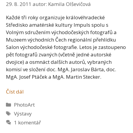
29. 8. 2011
autor:
Kamila Olševičová
Každé tři roky organizuje královéhradecké
Středisko amatérské kultury Impuls spolu s
Volným sdružením východočeských fotografů a
Muzeem východních Čech regionální přehlídku
Salon východočeské fotografie. Letos je zastoupeno
pět fotografů zvaných (včetně jedné autorské
dvojice) a osmnáct dalších autorů, vybraných
komisí ve složení doc. MgA. Jaroslav Bárta, doc.
MgA. Josef Ptáček a MgA. Martin Stecker.
Číst dál
Rubriky
PhotoArt
Štítky
Výstavy
1 komentář