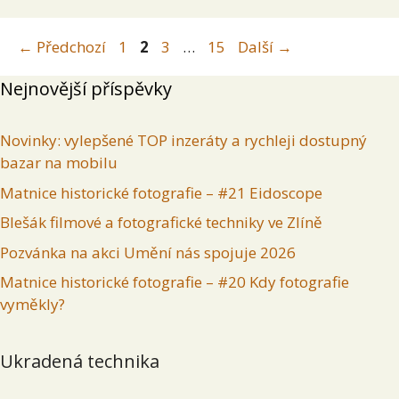
Stránka
Stránka
Stránka
Stránka
←
Předchozí
1
2
3
…
15
Další
→
Nejnovější příspěvky
Novinky: vylepšené TOP inzeráty a rychleji dostupný
bazar na mobilu
Matnice historické fotografie – #21 Eidoscope
Blešák filmové a fotografické techniky ve Zlíně
Pozvánka na akci Umění nás spojuje 2026
Matnice historické fotografie – #20 Kdy fotografie
vyměkly?
Ukradená technika