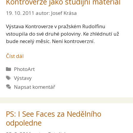
Kontroverze jako studijní materiál
19. 10. 2011
autor:
Josef Krása
Výstava Kontroverze v pražském Rudolfinu
vstoupila do své druhé poloviny. Ke zhlédnutí už
bude necelý měsíc. Není kontroverzní.
Číst dál
Rubriky
PhotoArt
Štítky
Výstavy
Napsat komentář
PS: I See Faces za Nedělního
odpoledne