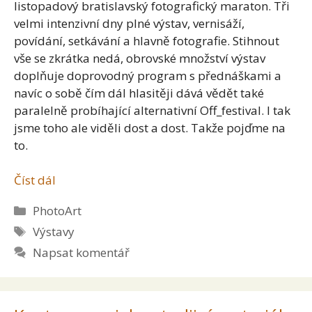
listopadový bratislavský fotografický maraton. Tři
velmi intenzivní dny plné výstav, vernisáží,
povídání, setkávání a hlavně fotografie. Stihnout
vše se zkrátka nedá, obrovské množství výstav
doplňuje doprovodný program s přednáškami a
navíc o sobě čím dál hlasitěji dává vědět také
paralelně probíhající alternativní Off_festival. I tak
jsme toho ale viděli dost a dost. Takže pojďme na
to.
Číst dál
Rubriky
PhotoArt
Štítky
Výstavy
Napsat komentář