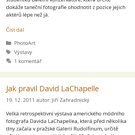
dokáže taneční fotografie ohodnotit z pozice jejich
aktérů lépe než já.
Číst dál
Rubriky
PhotoArt
Štítky
Výstavy
1 komentář
Jak pravil David LaChapelle
19. 12. 2011
autor:
Jiří Zahradnický
Velká retrospektivní výstava amerického módního
fotografa Davida LaChapellea, která před několika
dny začala v pražské Galerii Rudolfinum, určitě