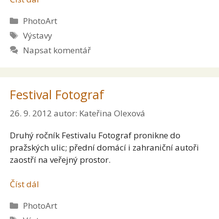
Rubriky
PhotoArt
Štítky
Výstavy
Napsat komentář
Festival Fotograf
26. 9. 2012
autor:
Kateřina Olexová
Druhý ročník Festivalu Fotograf pronikne do
pražských ulic; přední domácí i zahraniční autoři
zaostří na veřejný prostor.
Číst dál
Rubriky
PhotoArt
Štítky