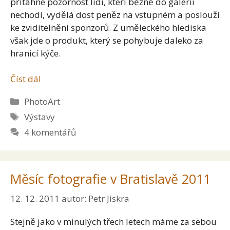
přitáhne pozornost lidí, kteří běžně do galerií
nechodí, vydělá dost peněz na vstupném a poslouží
ke zviditelnění sponzorů. Z uměleckého hlediska
však jde o produkt, který se pohybuje daleko za
hranicí kýče.
Číst dál
Rubriky
PhotoArt
Štítky
Výstavy
4 komentářů
Měsíc fotografie v Bratislavě 2011
12. 12. 2011
autor:
Petr Jiskra
Stejně jako v minulých třech letech máme za sebou