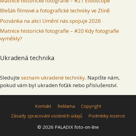
Matnice historické fotografie – #21 Eidoscope
Blešák filmové a fotografické techniky ve Zlíně
Pozvánka na akci Umění nás spojuje 2026
Matnice historické fotografie – #20 Kdy fotografie
vyměkly?
Ukradená technika
Sledujte
seznam ukradené techniky
. Napište nám,
pokud vám byl ukraden foťák nebo příslušenství.
Kontakt
Reklama
Copyright
Zásady zpracování osobních údajů
Podmínky inzerce
© 2026 PALADIX foto-on-line