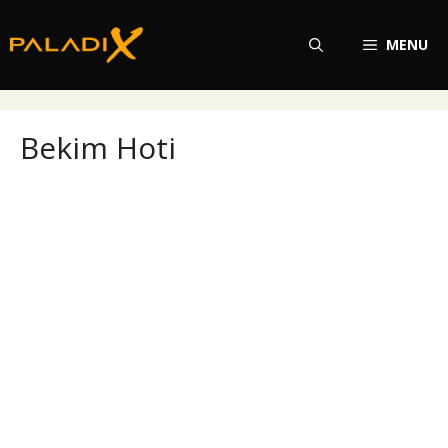
Přeskočit
na
MENU
obsah
Bekim Hoti
Bekim Hoti