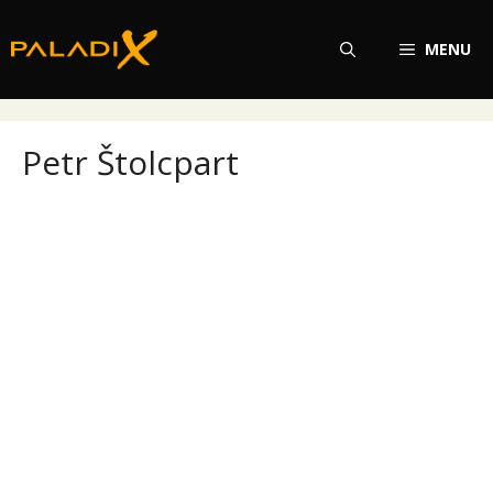
Přeskočit
na
MENU
obsah
Petr Štolcpart
Petr Štolcpart